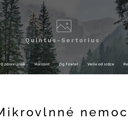
Quintus-Sertorius
O zdraví jinak
Horizont
Zig Fowler
Verše od srdce
Re
Mikrovlnné nemoc