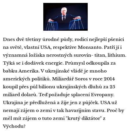
Dnes dvě třetiny úrodné půdy, rodící nejlepší pšenici
na světě, vlastní USA, respektive Monsanto. Patří jí i
významná ložiska nerostných surovin- titan, lithium.
Týká se i dodávek energie. Průmysl odkoupila za
babku Amerika. V ukrajinské vládě je mnoho
amerických politiků. Miliardář Soros v roce 2014
koupil přes půl bilionu ukrajinských dluhů za 25
miliard dolarů. Teď požaduje splacení Evropany.
Ukrajina je předlužená a žije jen z půjček. USA už
nemají zájem o zemi v tak havarijním stavu. Proč by
měl mít zájem o tuto zemi "krutý diktátor" z
Východu?