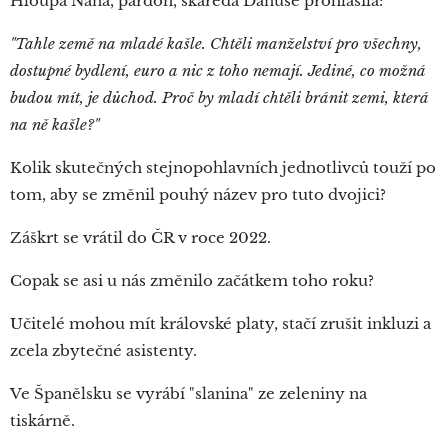
Hloupá Nána, pardon, škaredá Danuše prohlásila:
"Tahle země na mladé kašle. Chtěli manželství pro všechny,
dostupné bydlení, euro a nic z toho nemají. Jediné, co možná
budou mít, je důchod. Proč by mladí chtěli bránit zemi, která
na ně kašle?"
Kolik skutečných stejnopohlavních jednotlivců touží po
tom, aby se změnil pouhý název pro tuto dvojici?
Záškrt se vrátil do ČR v roce 2022.
Copak se asi u nás změnilo začátkem toho roku?
Učitelé mohou mít královské platy, stačí zrušit inkluzi a
zcela zbytečné asistenty.
Ve Španělsku se vyrábí "slanina" ze zeleniny na
tiskárně.