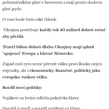
pohraničníkům platí v hotovosti a mají peněz doslova
plné pytle.
O tom bude brzo také článek.
Ukrajina potřebuje
každý rok 40 miliard dolarů ročně
aby přežila
.
Téměř bilion dolarů dluhu Ukrajiny mají splatit
"spojenci"
Evropa a hlavně Německo
.
Západ nutí tyto země převzít válku proti Rusku nejen
vojensky, ale i
ekonomicky, finančně, politicky
jako
evropsko-ruskou válku
.
Rozdíl mezi politiky:
Vojákovi na letišti odlétla pokrývka hlavy.
Donald ji zvedl a nasadil vojákovi na hlavu.