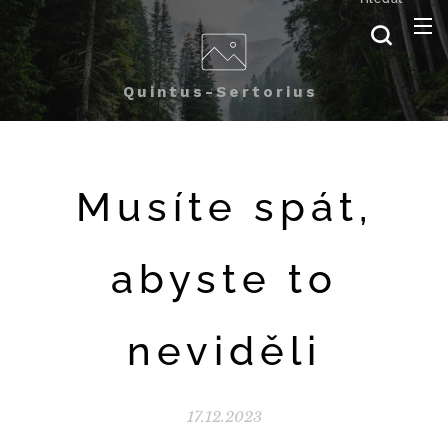
Quintus-Sertorius
Musíte spát,
abyste to
neviděli
17.12.2023