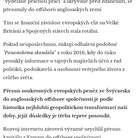
"vydělané pracnou prací" a skrývané před zdaněním, se
přesunuly do offshorů anglosaských zemí.
Tím se finanční závislost evropských elit na Velké
Británii a Spojených státech stala totální.
Pokud neuposlechnou, riskují odhalení podobné
"Panamskému skandálu
" z roku 2016, kdy do tisku
pronikly informace o tajných majitelích účtů z řad
politiků, podnikatelů a osobností veřejného života z
celého světa.
Přesun soukromých evropských peněz ze Švýcarska
do anglosaských offshore společností je podle
historika nejhlubší geopolitickou transformací naší
doby, jejíž důsledky je třeba teprve posoudit.
Rozvoj internetu zároveň výrazně urychlil přesun
kapitálu z Evropy do offshore společností.