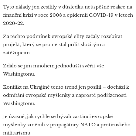
Tyto nálady jen zesílily v důsledku neúspěšné reakce na
finanční krizi v roce 2008 a epidemii COVID-19 v letech
2020-22.
Za těchto podmínek evropské elity začaly rozebírat
projekt, který se pro ně stal příliš složitým a
zatěžujícím.
Zdálo se jim mnohem jednodušší svěřit vše
Washingtonu.
Konflikt na Ukrajině tento trend jen posílil – dochází k
odmítání evropské myšlenky a naprosté podřízenosti
Washingtonu.
Je úžasné, jak rychle se bývalí zastánci evropské
myšlenky změnili v propagátory NATO a protiruského
militarismu.