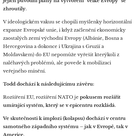
jejich původní plány na vytvoření "velké Evropy" se
zhroutily
.
V ideologickém vakuu se chopili myšlenky horizontální
expanze Evropské unie, i když začlenění ekonomicky
zaostalých zemí východní Evropy (Albánie, Bosna a
Hercegovina a dokonce i Ukrajina s Gruzií a
Moldavskem) do EU nepomůže vyřešit kterýkoli z
naléhavých problémů, ale povede k mobilizaci
veřejného mínění.
Todd dochází k následujícímu závěru:
Rozšíření EU, rozšíření NATO je
pokusem rozšířit
umírající systém, který se v epicentru rozkládá
.
Ve skutečnosti k implozi (kolapsu) dochází v centru
samotného západního systému – jak v Evropě, tak v
Americe.