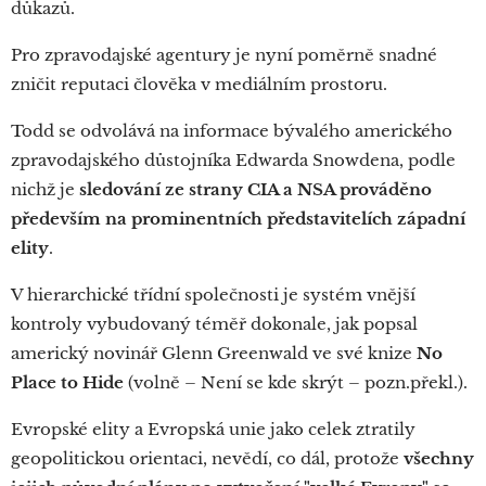
důkazů.
Pro zpravodajské agentury je nyní poměrně snadné
zničit reputaci člověka v mediálním prostoru.
Todd se odvolává na informace bývalého amerického
zpravodajského důstojníka Edwarda Snowdena, podle
nichž je
sledování ze strany CIA a NSA prováděno
především na prominentních představitelích západní
elity
.
V hierarchické třídní společnosti je systém vnější
kontroly vybudovaný téměř dokonale, jak popsal
americký novinář Glenn Greenwald ve své knize
No
Place to Hide
(volně – Není se kde skrýt – pozn.překl.).
Evropské elity a Evropská unie jako celek ztratily
geopolitickou orientaci, nevědí, co dál, protože
všechny