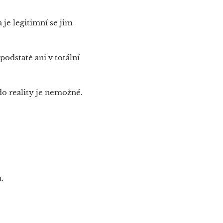
 je legitimní se jim
odstatě ani v totální
 do reality je nemožné.
ů.