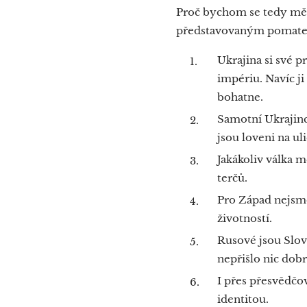
Proč bychom se tedy mě
představovaným pomat
Ukrajina si své 
impériu. Navíc j
bohatne.
Samotní Ukrajinci
jsou loveni na ul
Jakákoliv válka 
terčů.
Pro Západ nejsme
životností.
Rusové jsou Slov
nepřišlo nic dob
I přes přesvědčo
identitou.