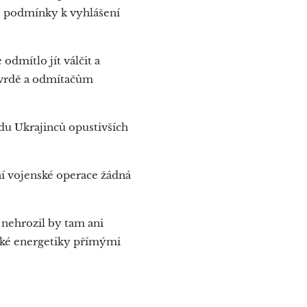
e podmínky k vyhlášení
odmítlo jít válčit a
 tvrdě a odmítačům
adu Ukrajinců opustivších
í vojenské operace žádná
 nehrozil by tam ani
ské energetiky přímými