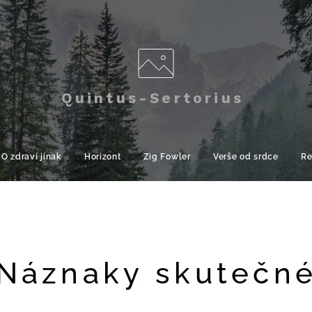
Quintus-Sertorius
O zdraví jinak
Horizont
Zig Fowler
Verše od srdce
Re
Náznaky skutečn