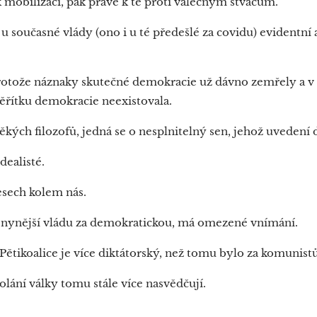
mobilizaci, pak právě k té proti válečným štváčům.
 současné vlády (ono i u té předešlé za covidu) evidentní a
protože náznaky skutečné demokracie už dávno zemřely a v p
ěřítku demokracie neexistovala.
ěkých filozofů, jedná se o nesplnitelný sen, jehož uvedení
dealisté.
esech kolem nás.
 nynější vládu za demokratickou, má omezené vnímání.
Pětikoalice je více diktátorský, než tomu bylo za komunist
olání války tomu stále více nasvědčují.