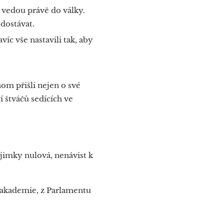
s vedou právě do války.
dostávat.
íc vše nastavili tak, aby
om přišli nejen o své
 štváčů sedících ve
jimky nulová, nenávist k
 akademie, z Parlamentu