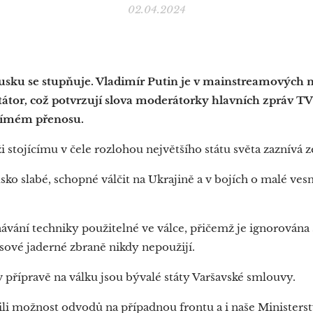
02.04.2024
sku se stupňuje. Vladimír Putin je v mainstreamových mé
tátor, což potvrzují slova moderátorky hlavních zpráv T
přímém přenosu.
 stojícímu v čele rozlohou největšího státu světa zaznívá z
sko slabé, schopné válčit na Ukrajině a v bojích o malé ves
návání techniky použitelné ve válce, přičemž je ignorována
usové jaderné zbraně nikdy nepoužijí.
v přípravě na válku jsou bývalé státy Varšavské smlouvy.
ili možnost odvodů na případnou frontu a i naše Ministers