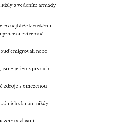
 Fialy a vedením armády
e co nejblíže k ruskému
ém procesu extrémně
y, buď emigrovali nebo
 jsme jeden z prvních
ské zdroje s omezenou
 od nichž k nám nikdy
 zemí s vlastní