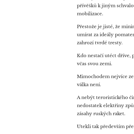
přívěšků k jiným schval
mobilizace.
Přestože je jisté, že min
umírat za ideály pomate
zahrozí tvrdé tresty.
Kdo nestačí utéct dříve,
včas svou zemi.
Mimochodem nejvíce ze Z
válka není.
A nebýt teroristického č
nedostatek elektřiny zp
zásahy ruských raket.
Utekli tak především pře