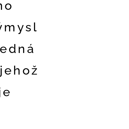
no
výmysl
jedná
 jehož
je