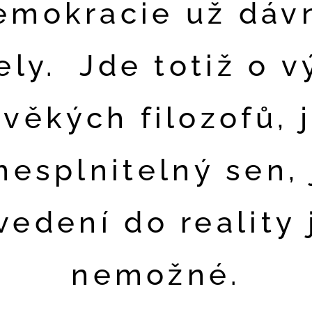
emokracie už dáv
ly. Jde totiž o 
ověkých filozofů, 
nesplnitelný sen,
vedení do reality 
nemožné.