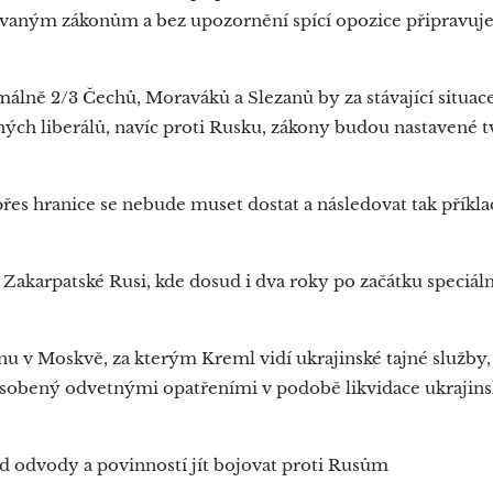
ovaným zákonům a bez upozornění spící opozice připravuj
imálně 2/3 Čechů, Moraváků a Slezanů by za stávající situace 
ných liberálů, navíc proti Rusku, zákony budou nastavené
 přes hranice se nebude muset dostat a následovat tak příkl
akarpatské Rusi, kde dosud i dva roky po začátku speciáln
inu v Moskvě, za kterým Kreml vidí ukrajinské tajné služby,
ůsobený odvetnými opatřeními v podobě likvidace ukrajin
d odvody a povinností jít bojovat proti Rusům