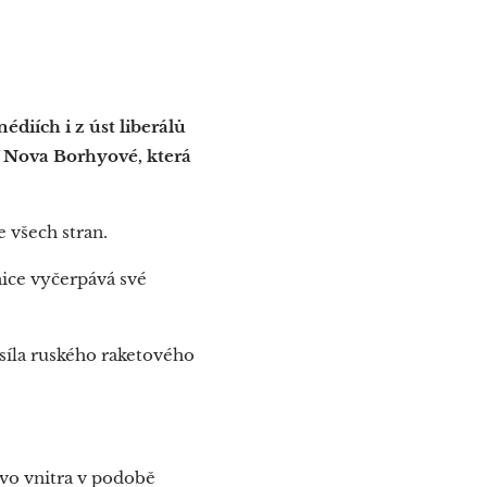
diích i z úst liberálů
V Nova Borhyové, která
e všech stran.
nice vyčerpává své
 síla ruského raketového
tvo vnitra v podobě