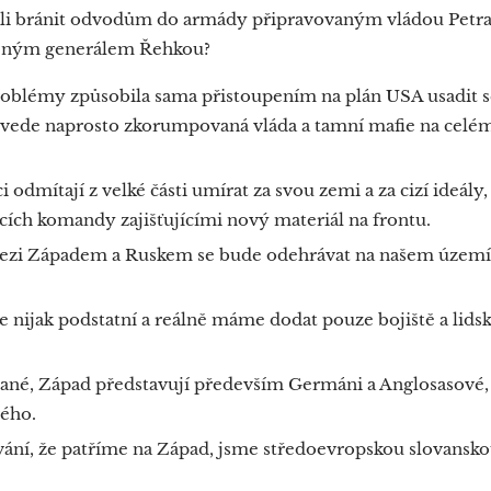
li bránit odvodům do armády připravovaným vládou Petra
eným generálem Řehkou?
problémy způsobila sama přistoupením na plán USA usadit s
i vede naprosto zkorumpovaná vláda a tamní mafie na cel
 odmítají z velké části umírat za svou zemi a za cizí ideál
icích komandy zajišťujícími nový materiál na frontu.
mezi Západem a Ruskem se bude odehrávat na našem území,
 nijak podstatní a reálně máme dodat pouze bojiště a lid
ané, Západ představují především Germáni a Anglosasové,
rého.
vání, že patříme na Západ, jsme středoevropskou slovanskou