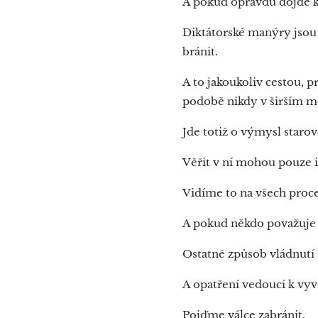
A pokud opravdu dojde k 
Diktátorské manýry jsou u
bránit.
A to jakoukoliv cestou, 
podobě nikdy v širším m
Jde totiž o výmysl starov
Věřit v ní mohou pouze i
Vidíme to na všech proc
A pokud někdo považuje
Ostatně způsob vládnutí 
A opatření vedoucí k vyv
Pojďme válce zabránit.