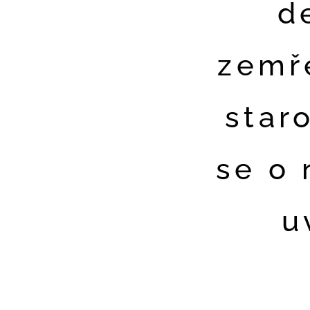
d
zemře
star
se o 
u