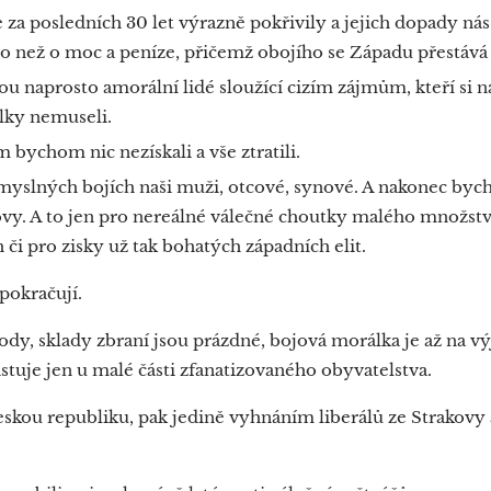
 za posledních 30 let výrazně pokřivily a jejich dopady ná
ho než o moc a peníze, přičemž obojího se Západu přestává 
u naprosto amorální lidé sloužící cizím zájmům, kteří si nav
lky nemuseli.
 bychom nic nezískali a vše ztratili.
myslných bojích naši muži, otcové, synové. A nakonec bych
movy. A to jen pro nereálné válečné choutky malého množství
 či pro zisky už tak bohatých západních elit.
 pokračují.
y, sklady zbraní jsou prázdné, bojová morálka je až na vý
tuje jen u malé části zfanatizovaného obyvatelstva.
eskou republiku, pak jedině vyhnáním liberálů ze Strakovy