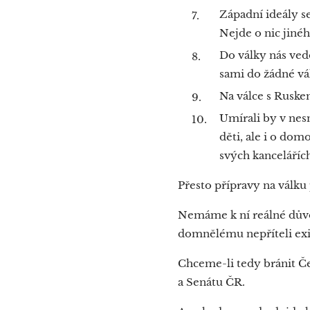
Západní ideály se
Nejde o nic jiné
Do války nás vedo
sami do žádné vá
Na válce s Ruskem
Umírali by v nes
děti, ale i o do
svých kancelářích
Přesto přípravy na válku
Nemáme k ní reálné důvod
domnělému nepříteli exis
Chceme-li tedy bránit Č
a Senátu ČR.