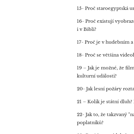
15- Proč staroegyptská um
16- Proč existují vyobraz
i v Bibli?
17- Proč je v hudebním 
18- Proč se většina video
19 – Jak je možné, že fi
kulturní události?
20- Jak lesní požáry roz
21 – Kolik je státní dluh?
22- Jak to, že takzvaný 
poplatníků?