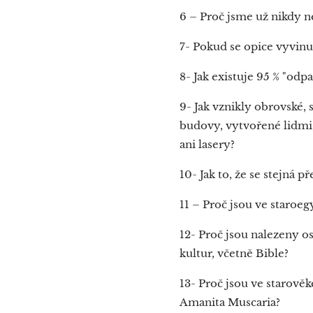
6 – Proč jsme už nikdy ne
7- Pokud se opice vyvinul
8- Jak existuje 95 % "odp
9- Jak vznikly obrovské, 
budovy, vytvořené lidmi,
ani lasery?
10- Jak to, že se stejná 
11 – Proč jsou ve staroe
12- Proč jsou nalezeny o
kultur, včetně Bible?
13- Proč jsou ve starov
Amanita Muscaria?