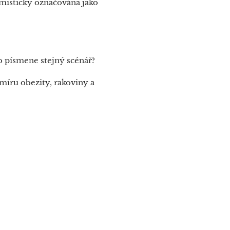
emisticky označována jako
o písmene stejný scénář?
míru obezity, rakoviny a