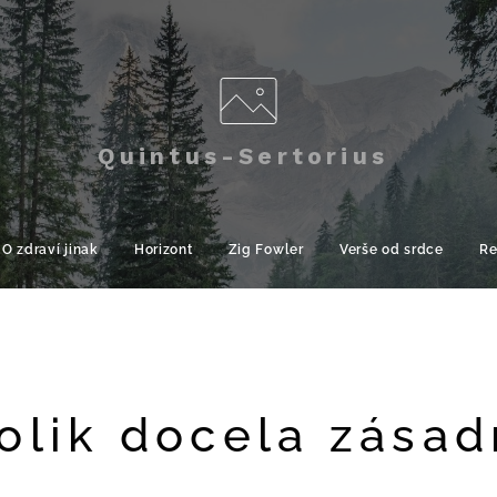
Quintus-Sertorius
O zdraví jinak
Horizont
Zig Fowler
Verše od srdce
Re
olik docela zásad