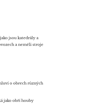
jako jsou katedrály a
ovozech a neměli stroje
 mluví o obrech různých
ká jako obří houby