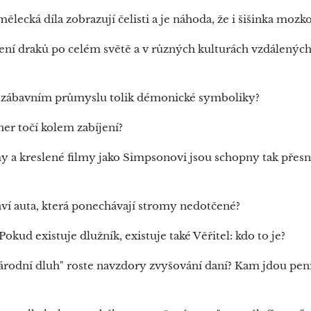
ělecká díla zobrazují čelisti a je náhoda, že i šišinka mozko
ení draků po celém světě a v různých kulturách vzdálených 
a zábavním průmyslu tolik démonické symboliky?
her točí kolem zabíjení?
lmy a kreslené filmy jako Simpsonovi jsou schopny tak přesn
taví auta, která ponechávají stromy nedotčené?
 Pokud existuje dlužník, existuje také Věřitel: kdo to je?
"národní dluh" roste navzdory zvyšování daní? Kam jdou pe