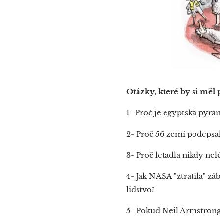
Otázky, které by si měl 
1- Proč je egyptská pyra
2- Proč 56 zemí podepsa
3- Proč letadla nikdy nel
4- Jak NASA "ztratila" z
lidstvo?
5- Pokud Neil Armstrong