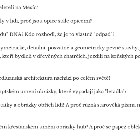
letěli na Měsíc?
y v lidi, proč jsou opice stále opicemi?
adu" DNA? Kdo rozhodl, že je to vlastně "odpad"?
symetrické, detailní, posvátné a geometricky pevné stavby, 
 kteří bydleli v dřevěných chatrčích, jezdili na koňských p
předluanská architektura nachází po celém světě?
gyptském umění obrázky, které vypadají jako "letadla"?
statky a obrázky obřích lidí? A proč různá starověká písma
ěkém křesťanském umění obrázky hub? A proč se papež oblé