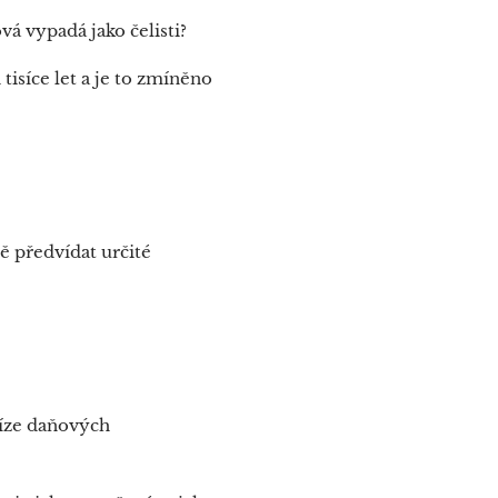
vá vypadá jako čelisti?
tisíce let a je to zmíněno
ě předvídat určité
níze daňových