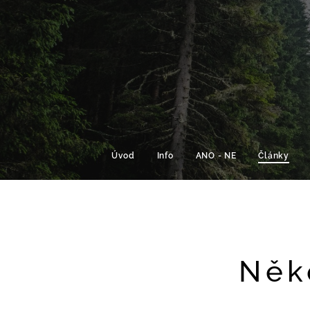
Úvod
Info
ANO - NE
Články
Něk