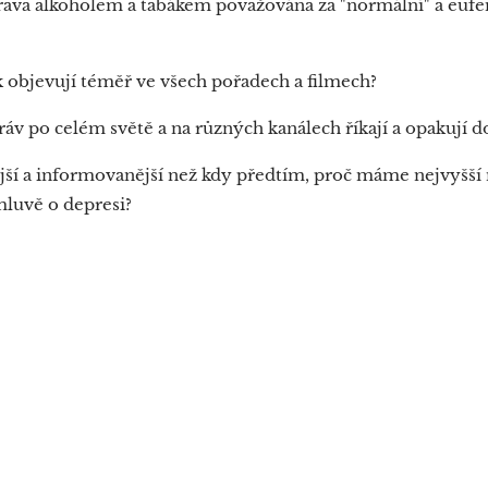
trava alkoholem a tabákem považována za "normální" a euf
ák objevují téměř ve všech pořadech a filmech?
áv po celém světě a na různých kanálech říkají a opakují d
ší a informovanější než kdy předtím, proč máme nejvyšší 
luvě o depresi?