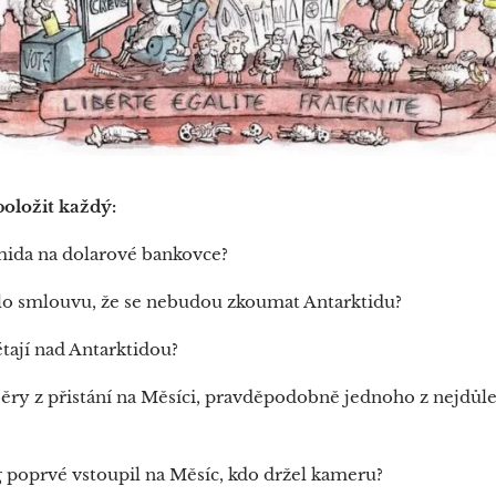
položit každý:
mida na dolarové bankovce?
lo smlouvu, že se nebudou zkoumat Antarktidu?
étají nad Antarktidou?
áběry z přistání na Měsíci, pravděpodobně jednoho z nejdůl
 poprvé vstoupil na Měsíc, kdo držel kameru?