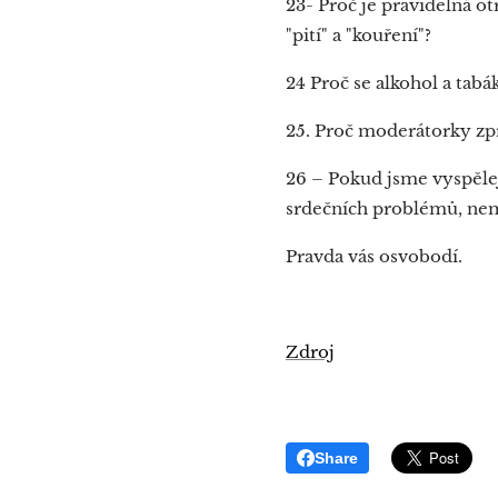
23- Proč je pravidelná o
"pití" a "kouření"?
24 Proč se alkohol a tab
25. Proč moderátorky zpr
26 – Pokud jsme vyspělej
srdečních problémů, nem
Pravda vás osvobodí.
Zdroj
Share