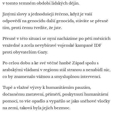
v tomto temném období lidských dějin.
Jinými slovy a jednodušeji řečeno, když je vaší
odpovědí na genocidu další genocida, stáváte se přesně
tím, proti čemu tvrdíte, že jste.
Přesně v této situaci se nyní nacházíme po pěti měsících
vražedné a zcela nevybíravé vojenské kampaně IDF
proti obyvatelům Gazy.
Po celou dobu a ke své věčné hanbě Západ spolu s
arabskými vládami v regionu stál stranou a nenabídl nic,
co by znamenalo vážnou a smysluplnou intervenci.
Tupé a vlažné výzvy k humanitárním pauzám,
dočasnému zastavení, příměří, poskytnutí humanitární
pomoci, to vše opadlo a vypařilo se jako sněhové vločky
na zemi, taková byla jejich bezmoc.