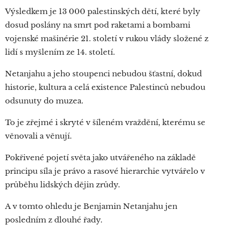
Výsledkem je 13 000 palestinských dětí, které byly
dosud poslány na smrt pod raketami a bombami
vojenské mašinérie 21. století v rukou vlády složené z
lidí s myšlením ze 14. století.
Netanjahu a jeho stoupenci nebudou šťastní, dokud
historie, kultura a celá existence Palestinců nebudou
odsunuty do muzea.
To je zřejmé i skryté v šíleném vraždění, kterému se
věnovali a věnují.
Pokřivené pojetí světa jako utvářeného na základě
principu síla je právo a rasové hierarchie vytvářelo v
průběhu lidských dějin zrůdy.
A v tomto ohledu je Benjamin Netanjahu jen
posledním z dlouhé řady.