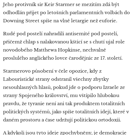
Jeho protivník sir Keir Starmer se mezitím zdá být
odhodlán přijet po letošních parlamentních volbách do
Downing Street spíše na vlně letargie než euforie.
Rudé pod postelí nahradili antisemité pod postelí,
přičemž chlap s nalakovanou kšticí se s chutí ujal role
novodobého Matthewa Hopkinse, nechvalně
proslulého anglického lovce čarodějnic ze 17. století.
Starmerovo působení v čele opozice, kdy z
Labouristické strany odstranil všechny zbytky
nesouhlasných hlasů, pokud jde o podporu Izraele ze
strany Spojeného království, mu vštípilo hlubokou
pravdu, že tyranie není ani tak produktem totalitních
politických systémů, jako spíše totalitních idejí, které v
daném prostoru a čase udržují politickou ortodoxii.
A kdykoli jsou tyto ideje zpochybněny, je demokracie