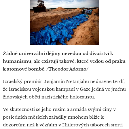
Žádné univerzální dějiny nevedou od divošství k
humanismu, ale existují takové, které vedou od praku
k atomové bombě. /Theodor Adorno/
Izraelský premiér Benjamin Netanjahu neúnavně tvrdí,
že izraelskou vojenskou kampaní v Gaze jedná ve jménu
židovských obětí nacistického holocaustu.
Ve skutečnosti se jeho režim a armáda svými činy v
posledních měsících zařadily mnohem blíže k
dozorcům než k vězňům v Hitlerových táborech smrti