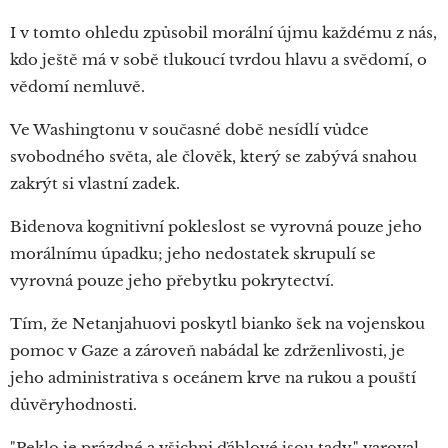
I v tomto ohledu způsobil morální újmu každému z nás,
kdo ještě má v sobě tlukoucí tvrdou hlavu a svědomí, o
vědomí nemluvě.
Ve Washingtonu v současné době nesídlí vůdce
svobodného světa, ale člověk, který se zabývá snahou
zakrýt si vlastní zadek.
Bidenova kognitivní pokleslost se vyrovná pouze jeho
morálnímu úpadku; jeho nedostatek skrupulí se
vyrovná pouze jeho přebytku pokrytectví.
Tím, že Netanjahuovi poskytl bianko šek na vojenskou
pomoc v Gaze a zároveň nabádal ke zdrženlivosti, je
jeho administrativa s oceánem krve na rukou a pouští
důvěryhodnosti.
"Peklo je prázdné a všichni ďáblové jsou tady," varoval