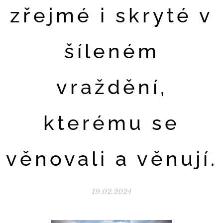
zřejmé i skryté v
šíleném
vraždění,
kterému se
věnovali a věnují.
19.02.2024