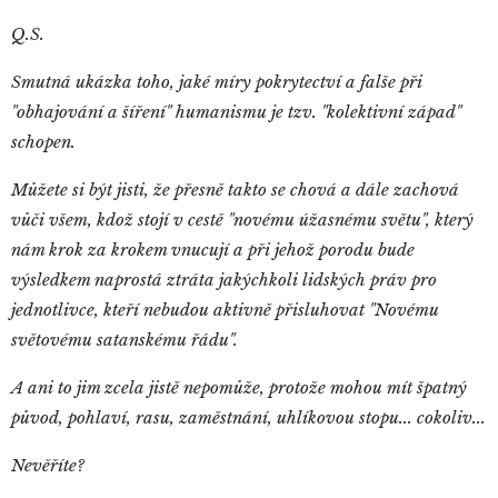
Q.S.
Smutná ukázka toho, jaké míry pokrytectví a falše při
"obhajování a šíření" humanismu je tzv. "kolektivní západ"
schopen.
Můžete si být jisti, že přesně takto se chová a dále zachová
vůči všem, kdož stojí v cestě "novému úžasnému světu", který
nám krok za krokem vnucují a při jehož porodu bude
výsledkem naprostá ztráta jakýchkoli lidských práv pro
jednotlivce, kteří nebudou aktivně přisluhovat "Novému
světovému satanskému řádu".
A ani to jim zcela jistě nepomůže, protože mohou mít špatný
původ, pohlaví, rasu, zaměstnání, uhlíkovou stopu... cokoliv...
Nevěříte?