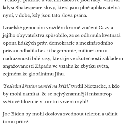
kdysi Shakespeare slovy, která jsou plně aplikovatelná
nyní, v době, kdy jsou tato slova psána.
Izraelské genocidní vraždění kromě zničení Gazy a
jejího obyvatelstva způsobilo, že se odhrnula květnatá
opona lidských práv, demokracie a mezinárodního
práva a odhalila bestii hegemonie, militarismu a
nadřazenosti bílé rasy, která je ve skutečnosti základem
angažovanosti Západu ve vztahu ke zbytku světa,
zejména ke globálnímu Jihu.
"Poslední křesťan zemřel na kříži,"
tvrdil Nietzsche, a kdo
by mohl namítat, že se nejvýznamnější misantrop
světové filozofie v tomto tvrzení mýlil?
Joe Biden by mohl doslova zvednout telefon a učinit
tomu přítrž.