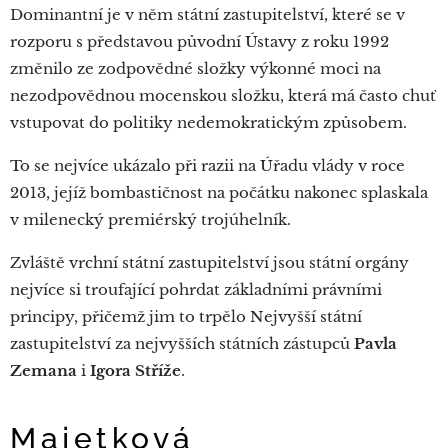
Dominantní je v něm státní zastupitelství, které se v
rozporu s představou původní Ústavy z roku 1992
změnilo ze zodpovědné složky výkonné moci na
nezodpovědnou mocenskou složku, která má často chuť
vstupovat do politiky nedemokratickým způsobem.
To se nejvíce ukázalo při razii na Úřadu vlády v roce
2013, jejíž bombastičnost na počátku nakonec splaskala
v milenecký premiérský trojúhelník.
Zvláště vrchní státní zastupitelství jsou státní orgány
nejvíce si troufající pohrdat základními právními
principy, přičemž jim to trpělo Nejvyšší státní
zastupitelství za nejvyšších státních zástupců
Pavla
Zemana
i
Igora Stříže
.
Majetková