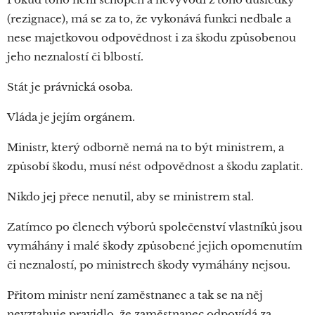
(rezignace), má se za to, že vykonává funkci nedbale a
nese majetkovou odpovědnost i za škodu způsobenou
jeho neznalostí či blbostí.
Stát je právnická osoba.
Vláda je jejím orgánem.
Ministr, který odborně nemá na to být ministrem, a
způsobí škodu, musí nést odpovědnost a škodu zaplatit.
Nikdo jej přece nenutil, aby se ministrem stal.
Zatímco po členech výborů společenství vlastníků jsou
vymáhány i malé škody způsobené jejich opomenutím
či neznalostí, po ministrech škody vymáhány nejsou.
Přitom ministr není zaměstnanec a tak se na něj
nevztahuje pravidlo, že zaměstnanec odpovídá za