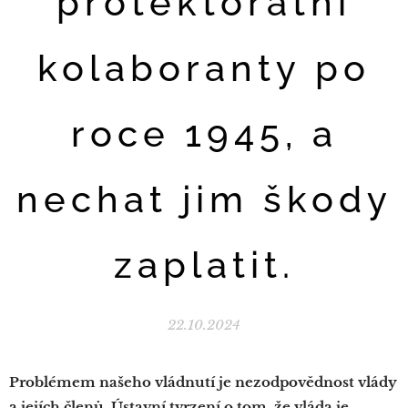
protektorátní
kolaboranty po
roce 1945, a
nechat jim škody
zaplatit.
22.10.2024
Problémem našeho vládnutí je nezodpovědnost vlády
a jejích členů. Ústavní tvrzení o tom, že vláda je