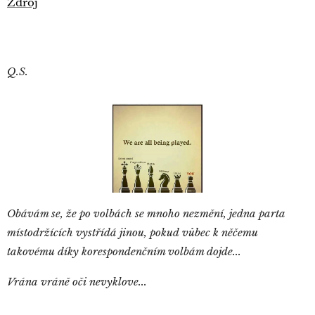
Zdroj
Q.S.
Obávám se, že po volbách se mnoho nezmění, jedna parta
místodržících vystřídá jinou, pokud vůbec k něčemu
takovému díky korespondenčním volbám dojde...
Vrána vráně oči nevyklove...