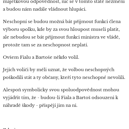
majetkovou odpovědnost, nic se v tomto státě nezmění
a budou nám nadále vládnout hlupáci.
Neschopní se budou možná bát přijmout funkci člena
výboru spolku, kde by za svou hloupost museli platit,
ale nebudou se bát přijmout funkci ministra ve vládě,
protože tam se za neschopnost neplatí.
Ovšem Fialu a Bartoše někdo volil.
Jejich voliči by měli uznat, že volbou neschopných
poškodili stát a ty občany, kteří tyto neschopné nevolili.
Alespoň symbolicky svou spoluodpovědnost mohou
vyjádřit tím, že - budou-li Fiala a Bartoš odsouzeni k
náhradě škody - přispějí jim na ni.