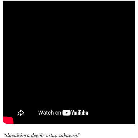
"Slovákům a dezolé vstup zakázán."