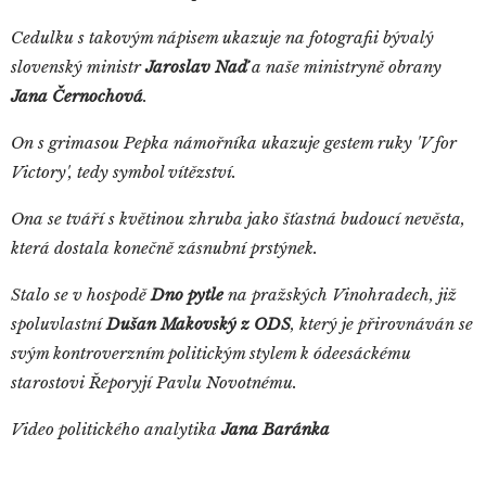
Cedulku s takovým nápisem ukazuje na fotografii bývalý
slovenský ministr
Jaroslav Naď
a naše ministryně obrany
Jana Černochová
.
On s grimasou Pepka námořníka ukazuje gestem ruky 'V for
Victory', tedy symbol vítězství.
Ona se tváří s květinou zhruba jako šťastná budoucí nevěsta,
která dostala konečně zásnubní prstýnek.
Stalo se v hospodě
Dno pytle
na pražských Vinohradech, již
spoluvlastní
Dušan Makovský z ODS
, který je přirovnáván se
svým kontroverzním politickým stylem k ódeesáckému
starostovi Řeporyjí Pavlu Novotnému.
Video politického analytika
Jana Baránka