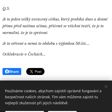
Q.S.
Je to jeden velký zvrácený cirkus, který probíhá dnes a denně
přímo před našima očima, přičemž se všichni tváří, že je to
normální, že je to správné.
Je to otřesné a nemá to obdobu s výjimkou 50.let....
Ochlokracie v Čechách...
Share
Používáme cookies, abychom zajistili správné fungování a
bezpečnost našich stránek. Tím vám můžeme zajistit tu
nejlepší zkušenost při jejich návštěvě.
Quintus
Sertorius
Všechna práva vyhrazena 2019