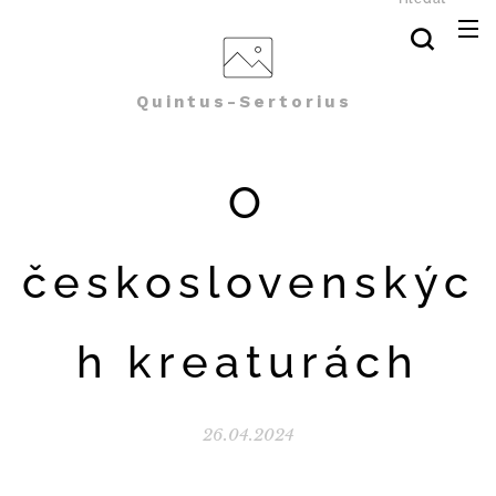
Quintus-Sertorius
O
československýc
h kreaturách
26.04.2024