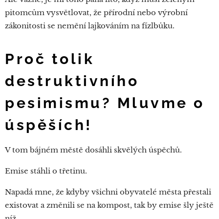
pitomcům vysvětlovat, že přírodní nebo výrobní
zákonitosti se nemění lajkováním na fízlbůku.
Proč tolik
destruktivního
pesimismu? Mluvme o
úspěších!
V tom bájném městě dosáhli skvělých úspěchů.
Emise stáhli o třetinu.
Napadá mne, že kdyby všichni obyvatelé města přestali
existovat a změnili se na kompost, tak by emise šly ještě
níž.