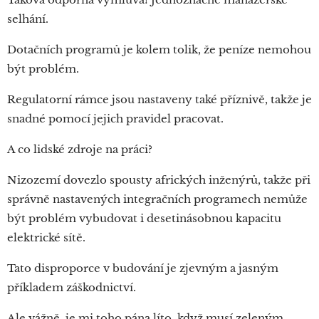
selhání.
Dotačních programů je kolem tolik, že peníze nemohou
být problém.
Regulatorní rámce jsou nastaveny také příznivě, takže je
snadné pomocí jejich pravidel pracovat.
A co lidské zdroje na práci?
Nizozemí dovezlo spousty afrických inženýrů, takže při
správně nastavených integračních programech nemůže
být problém vybudovat i desetinásobnou kapacitu
elektrické sítě.
Tato disproporce v budování je zjevným a jasným
příkladem záškodnictví.
Ale vážně, je mi toho pána líto, když musí zeleným