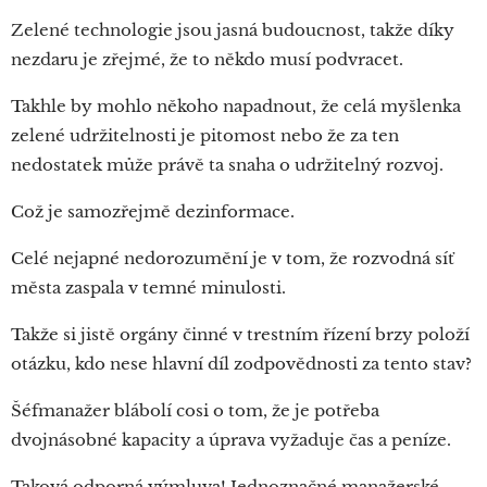
Zelené technologie jsou jasná budoucnost, takže díky
nezdaru je zřejmé, že to někdo musí podvracet.
Takhle by mohlo někoho napadnout, že celá myšlenka
zelené udržitelnosti je pitomost nebo že za ten
nedostatek může právě ta snaha o udržitelný rozvoj.
Což je samozřejmě dezinformace.
Celé nejapné nedorozumění je v tom, že rozvodná síť
města zaspala v temné minulosti.
Takže si jistě orgány činné v trestním řízení brzy položí
otázku, kdo nese hlavní díl zodpovědnosti za tento stav?
Šéfmanažer blábolí cosi o tom, že je potřeba
dvojnásobné kapacity a úprava vyžaduje čas a peníze.
Taková odporná výmluva! Jednoznačné manažerské