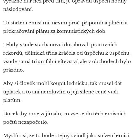
výrazně hůř než před tím, je opravdu úspěch hodný
následování.
To stažení emisí mi, nevím proč, připomíná plnění a
překračování plánu za komunistických dob.
Tehdy všude stachanovci dosahovali pracovních
rekordů, dělnická třída kráčela od úspěchu k úspěchu,
všude samá triumfální vítězství, ale v obchodech bylo
prázdno.
Aby si člověk mohl koupit ledničku, tak musel dát
úplatek a to ani nemluvím o její šílené ceně vůči
platům.
Docela by mne zajímalo, co vše se do těch emisních
počtů nezapočetlo.
Myslím si, že to bude stejný švindl jako snížení emisí