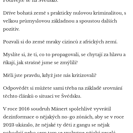
Podívejte se na Švédsko.
Dříve bohatá země s prakticky nulovou kriminalitou, s
velkou průmyslovou základnou a spoustou dalších
pozitiv.
Pozvali si do země mraky cizinců z afrických zemí.
Myslíte si, že ti, co to propagovali, se chytají za hlavu a
říkají, jak strašně jsme se zmýlili?
Měli jste pravdu, když jste nás kritizovali?
Odpovědět si můžete sami třeba na základě srovnání
těchto článků o situaci ve Švédsku.
V roce 2016 soudruh Mánert spolehlivě vyvrátil
dezinformace o nějakých no-go zónách, aby se v roce
2023 ukázalo, že nějaké ty děti z gangu se nějak
pobodají nebo sem tam se vyskytne nějaká veselá