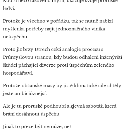
Kdo si něco takového myslí, ukazuje svoje proruské
ledví.
Protože je všechno v pořádku, tak se nutně nabízí
myšlenka potřeby najít jednoznačného viníka
neúspěchu.
Proto již brzy Utrech čeká analogie procesu s
Průmyslovou stranou, kdy budou odhaleni inženýrští
škůdci páchající diverze proti úspěchům zeleného
hospodářství.
Protože občanské masy by jistě klimatické cíle chtěly
ještě ambicióznější.
Ale je tu proruské podhoubí a zjevná sabotáž, která
brání dosáhnout úspěchu.
Jinak to přece být nemůže, ne?