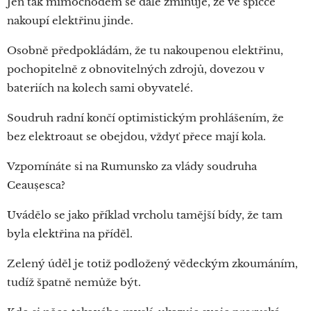
Jen tak mimochodem se dále zmiňuje, že ve špičce
nakoupí elektřinu jinde.
Osobně předpokládám, že tu nakoupenou elektřinu,
pochopitelně z obnovitelných zdrojů, dovezou v
bateriích na kolech sami obyvatelé.
Soudruh radní končí optimistickým prohlášením, že
bez elektroaut se obejdou, vždyť přece mají kola.
Vzpomínáte si na Rumunsko za vlády soudruha
Ceaușesca?
Uvádělo se jako příklad vrcholu tamější bídy, že tam
byla elektřina na příděl.
Zelený úděl je totiž podložený vědeckým zkoumáním,
tudíž špatně nemůže být.