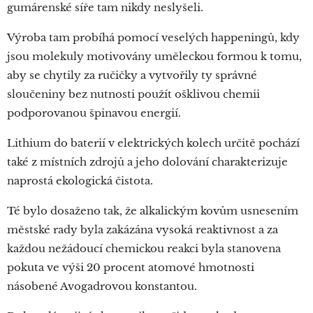
gumárenské síře tam nikdy neslyšeli.
Výroba tam probíhá pomocí veselých happeningů, kdy
jsou molekuly motivovány uměleckou formou k tomu,
aby se chytily za ručičky a vytvořily ty správné
sloučeniny bez nutnosti použít ošklivou chemii
podporovanou špinavou energií.
Lithium do baterií v elektrických kolech určitě pochází
také z místních zdrojů a jeho dolování charakterizuje
naprostá ekologická čistota.
Té bylo dosaženo tak, že alkalickým kovům usnesením
městské rady byla zakázána vysoká reaktivnost a za
každou nežádoucí chemickou reakci byla stanovena
pokuta ve výši 20 procent atomové hmotnosti
násobené Avogadrovou konstantou.