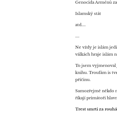
Genocida Arménů zač
Islamský stát
atd....
....
Ne vždy je islám jed
válkách hraje islám n
To jsem vyjmenoval j
knihu. Troufám is tv
příčinu.
Samozřejmě někdo můž
říkají primátoři hlav
Trest smrti za rouhá