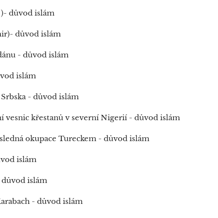
)- důvod islám
mir)- důvod islám
dánu - důvod islám
ůvod islám
Srbska - důvod islám
í vesnic křestanů v severní Nigerií - důvod islám
sledná okupace Tureckem - důvod islám
ůvod islám
- důvod islám
arabach - důvod islám