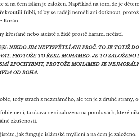
ěte si na čem islám je založen. Například na tom, že je děte
překroutili Bibli, té by se raději neměli ani dotknout, protož
je Korán.
 křesťané nebo ateisté a židé prostě haram, nečistí.
jší:
NIKDO JIM NEVYSVĚTLÍ ANI PROČ. TO JE TOTIŽ D
VAT, PROTOŽE TO ŘEKL MOHAMED. JE TO ZALOŽENO 
SMÍ ZPOCHYBNIT, PROTOŽE MOHAMED JE NEJMORÁLN
RAVDA OD BOHA.
nobie, tedy strach z nezmámého, ale ten je z druhé strany,
ofobie není, ta obava není založena na pomluvách, které ni
álné zkušenosti.
jistěte, jak funguje islámské myšlení a na čem je založeno.