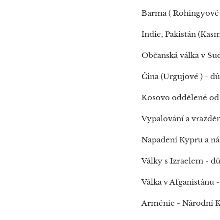
Barma ( Rohingyové 
Indie, Pakistán (Kas
Občanská válka v Su
Čina (Urgujové ) - d
Kosovo oddělené od 
Vypalování a vrazděn
Napadení Kypru a ná
Války s Izraelem - d
Válka v Afganistánu 
Arménie - Národní K