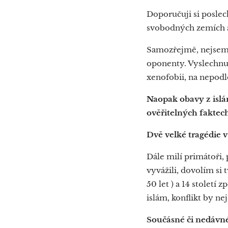
Doporučuji si poslec
svobodných zemích a 
Samozřejmě, nejsem t
oponenty. Vyslechnu 
xenofobii, na nepod
Naopak obavy z islá
ověřitelných faktech
Dvě velké tragédie 
Dále milí primátoři,
vyvážili, dovolím si 
50 let ) a 14 století
islám, konflikt by ne
Součásné či nedávné