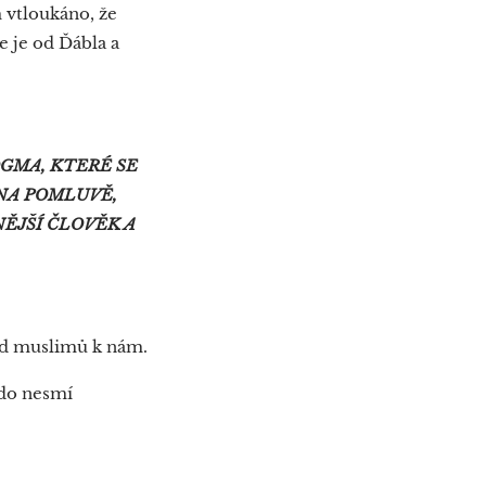
m vtloukáno, že
e je od Ďábla a
OGMA, KTERÉ SE
NA POMLUVĚ,
ĚJŠÍ ČLOVĚK A
 od muslimů k nám.
kdo nesmí