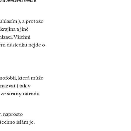
etí dvakrát vedl k
uhlasím ), a protože
rajina a jiné
izaci. Všichni
svém důsledku nejde o
enofobii, která může
nazvat ) tak v
 ze strany národů
y, naprosto
echno islám je.