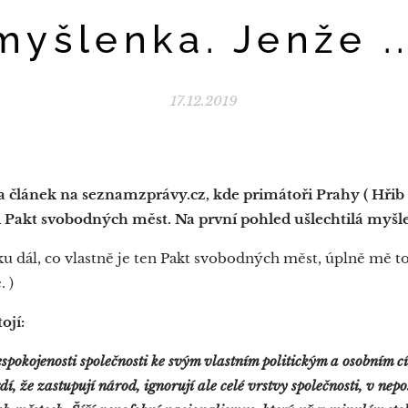
myšlenka. Jenže ..
17.12.2019
 článek na seznamzprávy.cz, kde primátoři Prahy ( Hřib )
i Pakt svobodných měst. Na první pohled ušlechtilá myšlen
ku dál, co vlastně je ten Pakt svobodných měst, úplně mě to 
 )
ojí:
espokojenosti společnosti ke svým vlastním politickým a osobním c
, že zastupují národ, ignorují ale celé vrstvy společnosti, v neposl