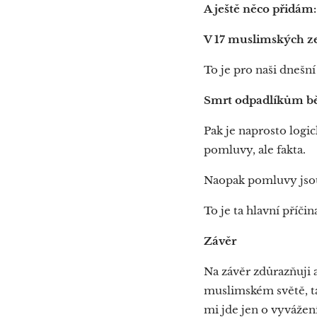
A ještě něco přidám
V 17 muslimských zem
To je pro naši dnešn
Smrt odpadlíkům běž
Pak je naprosto logi
pomluvy, ale fakta.
Naopak pomluvy jsou, 
To je ta hlavní příči
Závěr
Na závěr zdůrazňuji
muslimském světě, ta
mi jde jen o vyvážen