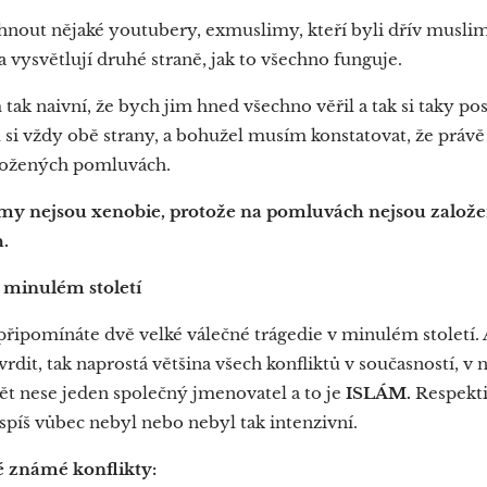
hnout nějaké youtubery, exmuslimy, kteří byli dřív muslim
vysvětlují druhé straně, jak to všechno funguje.
ak naivní, že bych jim hned všechno věřil a tak si taky pos
si vždy obě strany, a bohužel musím konstatovat, že právě 
ložených pomluvách.
my nejsou xenobie, protože na pomluvách nejsou založe
.
v minulém století
 připomínáte dvě velké válečné trágedie v minulém století
tvrdit, tak naprostá většina všech konfliktů v současností, v
 zpět nese jeden společný jmenovatel a to je
ISLÁM.
Respekti
jspíš vůbec nebyl nebo nebyl tak intenzivní.
 známé konflikty: