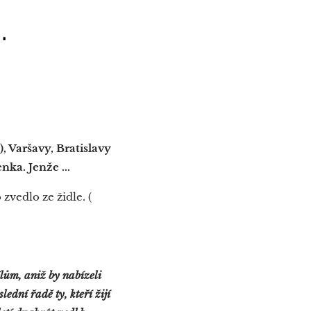
.
, Varšavy, Bratislavy
ka. Jenže ...
zvedlo ze židle. (
ílům, aniž by nabízeli
ední řadě ty, kteří žijí