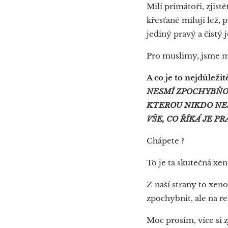
Milí primátoři, zjist
křesťané milují lež, 
jediný pravý a čistý 
Pro muslimy, jsme my
A co je to nejdůležitě
NESMÍ ZPOCHYBŇO
KTEROU NIKDO NE
VŠE, CO ŘÍKÁ JE P
Chápete ?
To je ta skutečná xe
Z naší strany to xen
zpochybnit, ale na re
Moc prosím, více si z