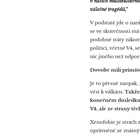
v našich multikulturníc
válečné tragédii,"
V podstatě jde o nar
se ve skutečnosti má
podobné státy nikomu
politici, včetně V4, 
nic jiného než odpor 
Dovolte milí primát
Je to přesně naopak,
vést k válkám.
Takže 
konečném důsledku b
V4, ale ze strany těc
Xenofobie je strach z
oprávněné ze známých