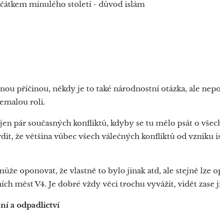
átkem minulého století - důvod islám
inou příčinou, někdy je to také národnostní otázka, ale ne
emalou roli.
en pár současných konfliktů, kdyby se tu mělo psát o všech,
rdit, že většina vůbec všech válečných konfliktů od vzniku 
e oponovat, že vlastně to bylo jinak atd, ale stejně lze 
ních měst V4. Je dobré vždy věci trochu vyvážit, vidět zase 
ní a odpadlictví