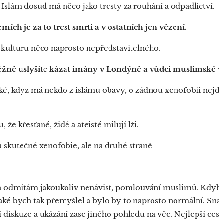
:
Islám dosud má něco jako tresty za rouhání a odpadlictví.
ích je za to trest smrti a v ostatních jen vězení.
í kulturu něco naprosto nepředstavitelného.
ně uslyšíte kázat imány v Londýně a vůdci muslimské ví
cké, když má někdo z islámu obavy, o žádnou xenofobii nejd
že křesťané, židé a ateisté milují lži.
na skutečné xenofobie, ale na druhé straně.
 a odmítám jakoukoliv nenávist, pomlouvání muslimů. Kdyb
ké bych tak přemyšlel a bylo by to naprosto normální. Sn
í diskuze a ukázání zase jiného pohledu na věc. Nejlepší ce