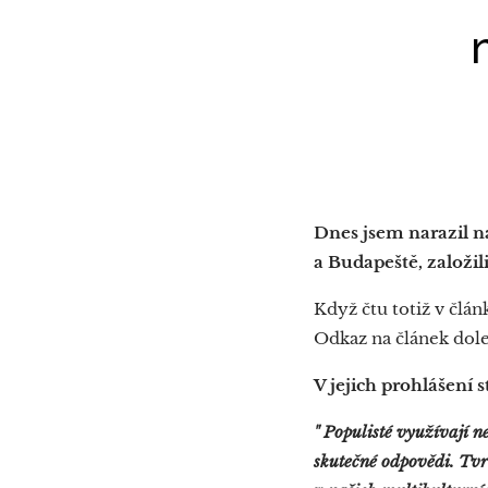
Dnes jsem narazil na
a Budapeště, založil
Když čtu totiž v člán
Odkaz na článek dole.
V jejich prohlášení st
" Populisté využívají n
skutečné odpovědi. Tvrdí