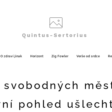
Quintus-Sertorius
O zdraví jinak
Horizont
Zig Fowler
Verše od srdce
Re
 svobodných měs
vní pohled ušlecht