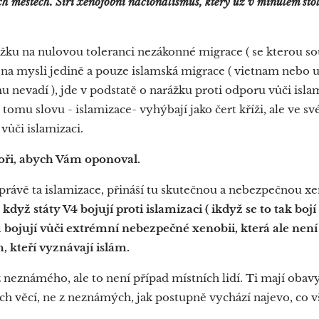
h městech. Šíří xenofobní nacionalismus, který už v minulém stol
ážku na nulovou toleranci nezákonné migrace ( se kterou so
 na mysli jedině a pouze islamská migrace ( vietnam nebo uk
 nevadí ), jde v podstatě o narážku proti odporu vůči islam
se tomu slovu - islamizace- vyhýbají jako čert kříži, ale ve 
vůči islamizaci.
oři, abych Vám oponoval.
 právě ta islamizace, přináší tu skutečnou a nebezpečnou x
když státy V4 bojují proti islamizaci ( ikdyž se to tak bojí 
ojují vůči extrémní nebezpečné xenobii, která ale není
h, kteří vyznávají islám.
 neznámého, ale to není případ místních lidí. Ti mají obav
 věcí, ne z neznámých, jak postupně vychází najevo, co vš