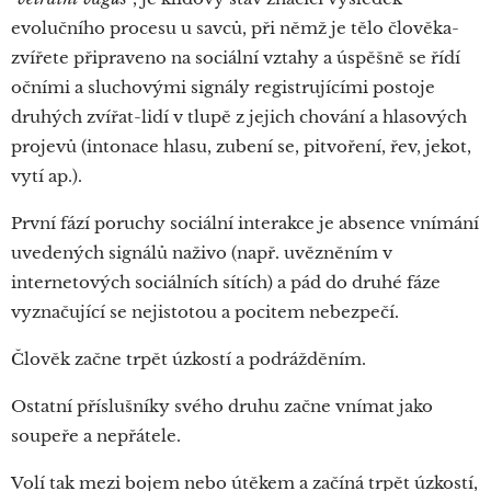
evolučního procesu u savců, při němž je tělo člověka-
zvířete připraveno na sociální vztahy a úspěšně se řídí
očními a sluchovými signály registrujícími postoje
druhých zvířat-lidí v tlupě z jejich chování a hlasových
projevů (intonace hlasu, zubení se, pitvoření, řev, jekot,
vytí ap.).
První fází poruchy sociální interakce je absence vnímání
uvedených signálů naživo (např. uvězněním v
internetových sociálních sítích) a pád do druhé fáze
vyznačující se nejistotou a pocitem nebezpečí.
Člověk začne trpět úzkostí a podrážděním.
Ostatní příslušníky svého druhu začne vnímat jako
soupeře a nepřátele.
Volí tak mezi bojem nebo útěkem a začíná trpět úzkostí,