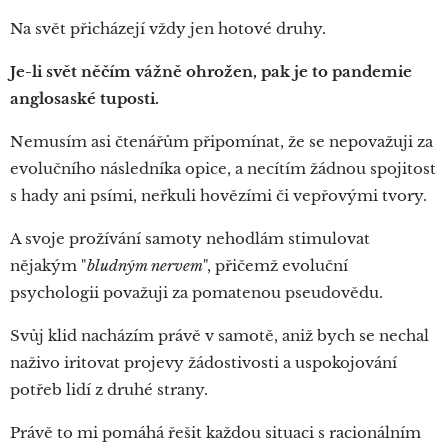
Na svět přicházejí vždy jen hotové druhy.
Je-li svět něčím vážně ohrožen, pak je to pandemie
anglosaské tuposti.
Nemusím asi čtenářům připomínat, že se nepovažuji za
evolučního následníka opice, a necítím žádnou spojitost
s hady ani psími, neřkuli hovězími či vepřovými tvory.
A svoje prožívání samoty nehodlám stimulovat
nějakým "
bludným nervem
", přičemž evoluční
psychologii považuji za pomatenou pseudovědu.
Svůj klid nacházím právě v samotě, aniž bych se nechal
naživo iritovat projevy žádostivosti a uspokojování
potřeb lidí z druhé strany.
Právě to mi pomáhá řešit každou situaci s racionálním