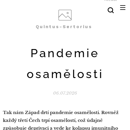
Quintus-Sertorius
Pandemie
osamělosti
06.07.2026
Tak nám Západ drtí pandemie osamělosti. Rovněž
každý třetí Čech trpí osamělostí, což údajně
způsobuje deprivaci a vede ke kolapsu imunitního