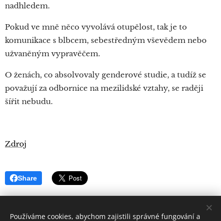
nadhledem.
Pokud ve mně něco vyvolává otupělost, tak je to
komunikace s blbcem, sebestředným vševědem nebo
užvaněným vypravěčem.
O ženách, co absolvovaly genderové studie, a tudíž se
považují za odbornice na mezilidské vztahy, se raději
šířit nebudu.
Zdroj
Share
Používáme cookies, abychom zajistili správné fungování a