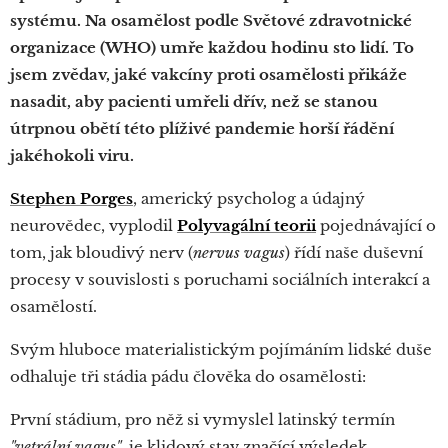
systému. Na osamělost podle Světové zdravotnické
organizace (WHO) umře každou hodinu sto lidí. To
jsem zvědav, jaké vakcíny proti osamělosti přikáže
nasadit, aby pacienti umřeli dřív, než se stanou
útrpnou obětí této plíživé pandemie horší řádění
jakéhokoli viru.
Stephen Porges
, americký psycholog a údajný
neurovědec, vyplodil
Polyvagální teorii
pojednávající o
tom, jak bloudivý nerv (
nervus vagus
) řídí naše duševní
procesy v souvislosti s poruchami sociálních interakcí a
osamělostí.
Svým hluboce materialistickým pojímáním lidské duše
odhaluje tři stádia pádu člověka do osamělosti:
První stádium, pro něž si vymyslel latinský termín
"vetrální vagus"
, je klidový stav značící výsledek