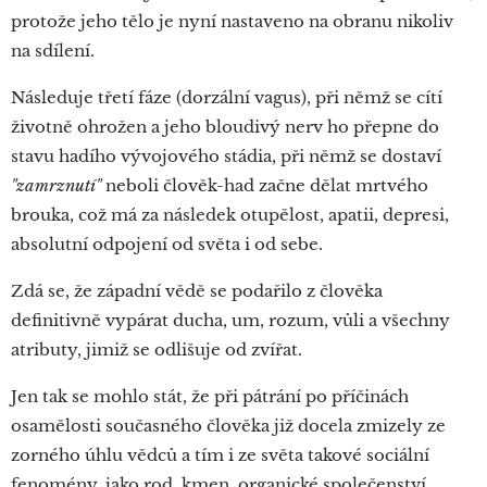
protože jeho tělo je nyní nastaveno na obranu nikoliv
na sdílení.
Následuje třetí fáze (dorzální vagus), při němž se cítí
životně ohrožen a jeho bloudivý nerv ho přepne do
stavu hadího vývojového stádia, při němž se dostaví
"zamrznutí"
neboli člověk-had začne dělat mrtvého
brouka, což má za následek otupělost, apatii, depresi,
absolutní odpojení od světa i od sebe.
Zdá se, že západní vědě se podařilo z člověka
definitivně vypárat ducha, um, rozum, vůli a všechny
atributy, jimiž se odlišuje od zvířat.
Jen tak se mohlo stát, že při pátrání po příčinách
osamělosti současného člověka již docela zmizely ze
zorného úhlu vědců a tím i ze světa takové sociální
fenomény, jako rod, kmen, organické společenství,