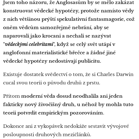
Jsem toho názoru, že Anglosasům by se mělo zakázat
konstruovat vědecké hypotézy, protože namísto vědy
z nich většinou prýští spekulativní fantasmagorie, což
oněm vědcům samozřejmě nebrání, aby se
naparovali jako krocani a nechali se nazývat
"
vědeckými celebritami
", když se celý svět utápí v
anglofonní materialistické břečce a žádné jiné
vědecké hypotézy nedostávají publicitu.
Existuje dostatek svědectví o tom, že si Charles Darwin
cucal svou teorii o původu druhů z prstu.
Přitom
moderní věda dosud neodhalila ani jeden
fakticky nový živočišný druh, u něhož by mohla tuto
teorii potvrdit empirickým pozorováním
.
Dokonce ani z vykopávek nedokáže sestavit vývojové
posloupnosti druhových mezičlánků.