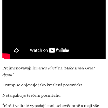
Přejmenovávají
"America First"
na
"Make Israel Great
Again"
.
Trump se objevuje jako kreslená postavička.
Netanjahu je terčem posměchu.
Íránští velitelé vypadají cool, sebevědomě a mají vše