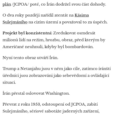
plán
/JCPOA/ poté, co Írán dodržel svou část dohody.
O dva roky později nařídil atentát na
Kásima
Sulejmáního
na cizím území a považoval to za úspěch.
Projekt byl konzistentní:
Zredukovat osmdesát
milionů lidí na režim, hrozbu, obraz, před kterým by
Američané neuhnuli, kdyby byl bombardován.
Nyní tento obraz utváří Írán.
Trump a Netanjahu jsou v něm jako cíle, zatímco íránští
úředníci jsou zobrazováni jako sebevědomí a ovládající
situaci.
Írán přestal oslovovat Washington.
Převrat z roku 1953, odstoupení od JCPOA, zabití
Sulejmáního, sériové sabotáže jaderných zařízení,