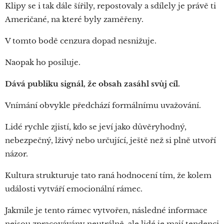
Klipy se i tak dále šířily, repostovaly a sdílely je právě ti
Američané, na které byly zaměřeny.
V tomto bodě cenzura dopad nesnižuje.
Naopak ho posiluje.
Dává publiku signál, že obsah zasáhl svůj cíl.
Vnímání obvykle předchází formálnímu uvažování.
Lidé rychle zjistí, kdo se jeví jako důvěryhodný,
nebezpečný, lživý nebo určující, ještě než si plně utvoří
názor.
Kultura strukturuje tato raná hodnocení tím, že kolem
události vytváří emocionální rámec.
Jakmile je tento rámec vytvořen, následné informace
nejsou zpracovávány neutrálně, ale lidé je mají tendenci