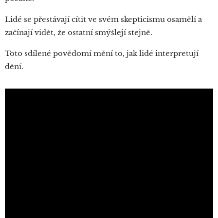
Lidé se přestávají cítit ve svém skepticismu osamělí a
začínají vidět, že ostatní smýšlejí stejně.
Toto sdílené povědomí mění to, jak lidé interpretují
dění.