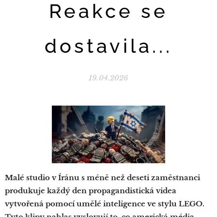
Reakce se
dostavila...
19.04.2026
Malé studio v Íránu s méně než deseti zaměstnanci
produkuje každý den propagandistická videa
vytvořená pomocí umělé inteligence ve stylu LEGO.
Tyto klipy nahlas vyslovují to, co americká média