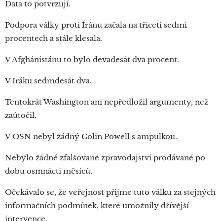
Data to potvrzují.
Podpora války proti Íránu začala na třiceti sedmi
procentech a stále klesala.
V Afghánistánu to bylo devadesát dva procent.
V Iráku sedmdesát dva.
Tentokrát Washington ani nepředložil argumenty, než
zaútočil.
V OSN nebyl žádný Colin Powell s ampulkou.
Nebylo žádné zfalšované zpravodajství prodávané po
dobu osmnácti měsíců.
Očekávalo se, že veřejnost přijme tuto válku za stejných
informačních podmínek, které umožnily dřívější
intervence.