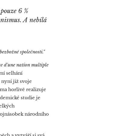
 pouze 6 %
unismus. A nebílá
bezbožné společnosti."
ce d'une nation multiple
ní selhání
nyní již svoje
ma horlivě realizuje
ademické studie je
velkých
dvojnásobek národního
ěch a vytváří si svá