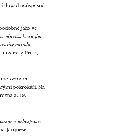
ní dopad neúspěšné
podobně jako ve
 a mluvu... která jim
 reality národa,
 University Press,
oti reformám
anými pokrokáři. Na
března 2019.
závažné a nebezpečné
ana-Jacquese