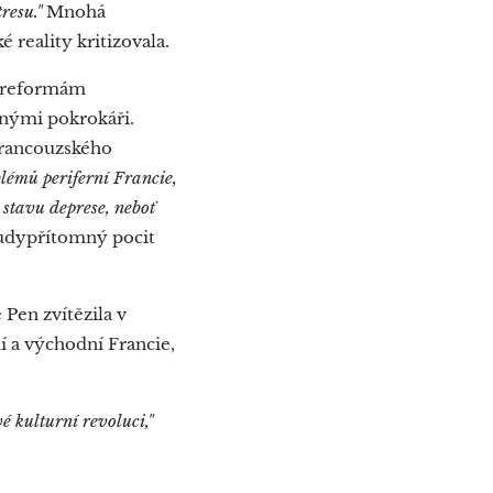
resu."
Mnohá
reality kritizovala.
i reformám
anými pokrokáři.
francouzského
lémů periferní Francie,
 stavu deprese, neboť
šudypřítomný pocit
Pen zvítězila v
í a východní Francie,
é kulturní revoluci,"