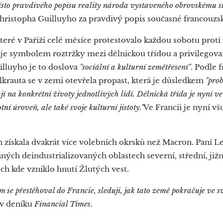
místo pravdivého popisu reality národa vystaveného obrovskému st
ristopha Guilluyho za pravdivý popis současné francouzské 
které v Paříži celé měsíce protestovalo každou sobotu prot
je symbolem roztržky mezi dělnickou třídou a privilegov
lluyho je to doslova
"
sociální a kulturní zemětřesení
"
. Podle 
elkrauta se v zemi otevřela propast, která je důsledkem
"prob
í na konkrétní životy jednotlivých lidí. Dělnická třída je nyní ve
tní úroveň, ale také svoje kulturní jistoty."
Ve Francii je nyní v
 získala dvakrát více volebních okrsků než Macron. Paní Le 
ch deindustrializovaných oblastech severní, střední, jižn
ch kde vzniklo hnutí Žlutých vest.
 se přestěhoval do Francie, sleduji, jak tato země pokračuje ve sv
 v deníku
Financial Times
.