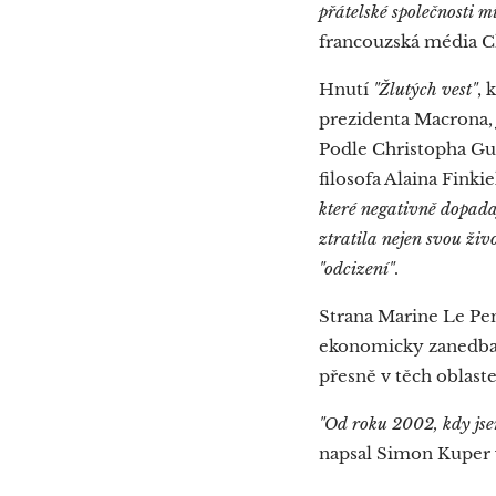
přátelské společnosti 
francouzská média Ch
Hnutí
"Žlutých vest"
, 
prezidenta Macrona, 
Podle Christopha Gui
filosofa Alaina Finki
které negativně dopadaj
ztratila nejen svou živo
"
odcizení
"
.
Strana Marine Le Pen
ekonomicky zanedbaný
přesně v těch oblaste
"Od roku 2002, kdy jsem
napsal Simon Kuper