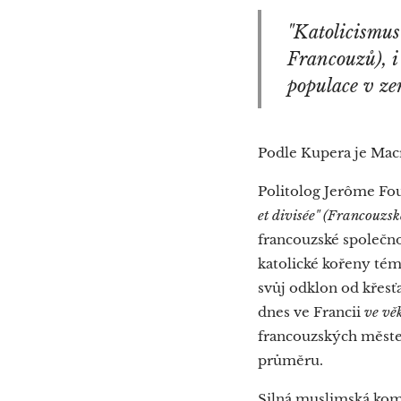
"Katolicismus
Francouzů), i
populace v zem
Podle Kupera je Mac
Politolog Jerôme Fou
et divisée" (Francouzs
francouzské společno
katolické kořeny tém
svůj odklon od křesťa
dnes ve Francii
ve vě
francouzských městec
průměru.
Silná muslimská komu