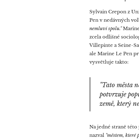
Sylvain Crepon z Uni
Pen v nedávných vol
nemluví spolu."
Marine
zcela odlišné sociol
Villepinte a Seine-S
ale Marine Le Pen pro
vysvětluje takto:
"Tato města n
potvrzuje popu
země, který ne
Na jedné straně této
nazval
"městem, které 