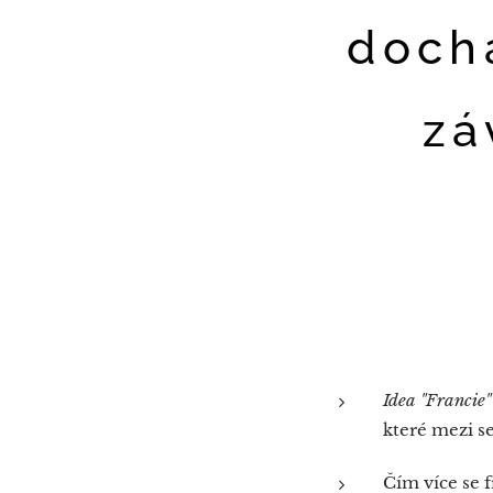
dochá
zá
Idea "Francie"
které mezi s
Čím více se f