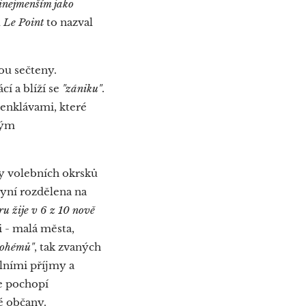
řinejmenším jako
u
Le Point
to nazval
sou sečteny.
cí a blíží se
"
zániku
"
.
enklávami, které
kým
zy volebních okrsků
nyní rozdělena na
ru žije v 6 z 10 nově
 - malá města,
bohémů"
, tak zvaných
ilními příjmy a
e pochopí
é občany.