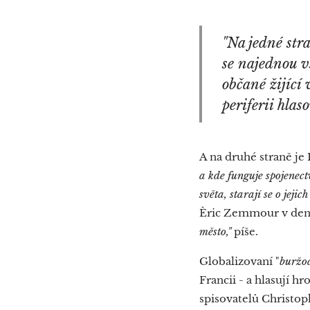
"Na jedné stra
se najednou v
občané žijící 
periferii hlas
A na druhé straně je 
a kde funguje spojenectv
světa, starají se o jejic
Èric Zemmour v de
město,"
píše.
Globalizovaní "
buržo
Francii - a hlasují 
spisovatelů Christop