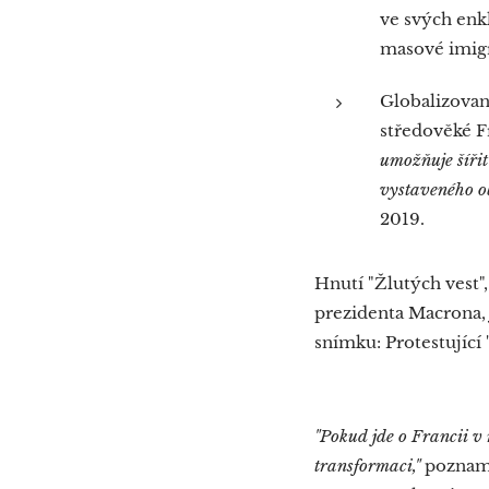
ve svých enk
masové imigr
Globalizovan
středověké F
umožňuje šířit
vystaveného o
2019.
Hnutí "Žlutých vest"
prezidenta Macrona,
snímku: Protestující 
"Pokud jde o Francii v 
transformaci,"
poznamen