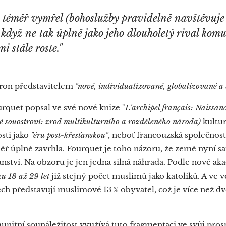
 téměř vymřel (bohoslužby pravidelně navštěvuje
 když ne tak úplně jako jeho dlouholetý rival kom
i stále roste."
ron představitelem
"nové, individualizované, globalizované a 
rquet popsal ve své nové knize "
L'archipel français: Naissan
ké souostroví: zrod multikulturního a rozděleného národa)
kultur
sti jako
"
éru post-křesťanskou
"
, neboť francouzská společnost 
ěř úplně zavrhla. Fourquet je toho názoru, že země nyní sa
nství. Na obzoru je jen jedna silná náhrada. Podle nové ak
ku 18 až 29 let
již stejný počet muslimů jako katolíků. A ve 
h představují muslimové 13 % obyvatel, což je více než 
nitní sounáležitost využívá tuto fragmentaci ve svůj prosp