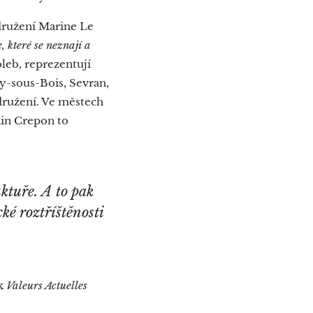
družení Marine Le
, které se neznají a
eb, reprezentují
y-sous-Bois, Sevran,
družení. Ve městech
vain Crepon to
uktuře. A to pak
cké roztříštěnosti
ík
Valeurs Actuelles