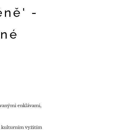
ěně' -
čné
ovanými enklávami,
a kulturním vyžitím