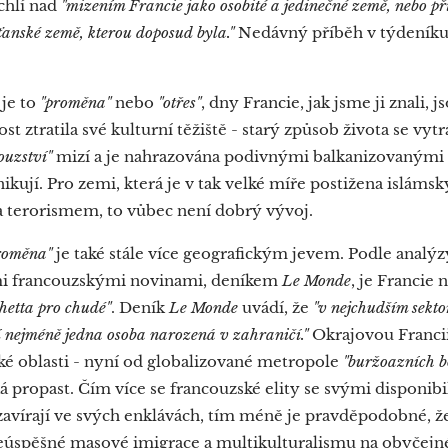
chlí nad
"mizením Francie jako osobité a jedinečné země, nebo p
anské země, kterou doposud byla."
Nedávný příběh v týdeník
 je to
"proměna"
nebo
"otřes"
, dny Francie, jak jsme ji znali, j
 ztratila své kulturní těžiště - starý způsob života se vytrá
ouzství"
mizí a je nahrazována podivnými balkanizovanými 
ují. Pro zemi, která je v tak velké míře postižena isláms
terorismem, to vůbec není dobrý vývoj.
roměna"
je také stále více geografickým jevem. Podle analý
mi francouzskými novinami, deníkem
Le Monde
, je Francie 
hetta pro chudé"
. Deník
Le Monde
uvádí, že
"v nejchudším sekto
 nejméně jedna osoba narozená v zahraničí."
Okrajovou Francii
é oblasti - nyní od globalizované metropole
"buržoazních 
ká propast. Čím více se francouzské elity se svými disponib
avírají ve svých enklávách, tím méně je pravděpodobné, ž
úspěšné masové imigrace a multikulturalismu na obyčejn