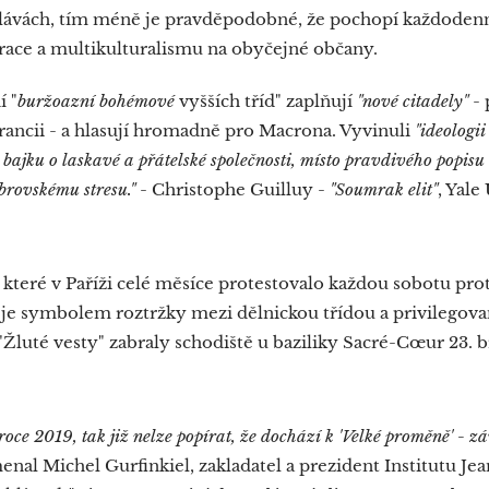
lávách, tím méně je pravděpodobné, že pochopí každoden
ace a multikulturalismu na obyčejné občany.
í "
buržoazní bohémové
vyšších tříd" zaplňují
"nové citadely"
- 
rancii - a hlasují hromadně pro Macrona. Vyvinuli
"ideologii
 bajku o laskavé a přátelské společnosti, místo pravdivého popisu
brovskému stresu."
- Christophe Guilluy -
"Soumrak elit"
, Yale
, které v Paříži celé měsíce protestovalo každou sobotu pr
 je symbolem roztržky mezi dělnickou třídou a privilegov
"Žluté vesty" zabraly schodiště u baziliky Sacré-Cœur 23. 
roce 2019, tak již nelze popírat, že dochází k 'Velké proměně' - 
al Michel Gurfinkiel, zakladatel a prezident Institutu Je