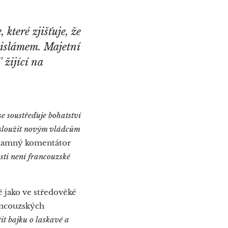
 které zjišťuje, že
 islámem. Majetní
 žijící na
se soustřeďuje bohatství
li sloužit novým vládcům
namný komentátor
osti není francouzské
 jako ve středověké
rancouzských
řit bajku o laskavé a