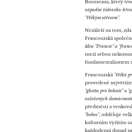
Rousseaua, který tru
západní židovsko-křesť
"
Velkým otřesem
"
.
Nezáleží na tom, zda
Francouzská společnost
Idea "Francie" a "franc
mezi sebou nekomunik
fundamentalismem a 
Francouzská
"Velká p
provedené největší
"ghetta pro bohaté"
a
"g
založených domácností
předměstí a venkovsk
"bobos"
, odděluje vel
kulturním vyžitím uz
každodenní dopad ne