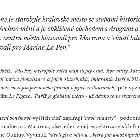
ně je starobylé královské město se stopami historie,
šechno mění a je obklíčené obchodem s drogami a
v centru města hlasovali pro Macrona a 'chudí bílí'
ovali pro Marine Le Pen."
Paříž.
"Všechny metropole světa mají stejný osud. Jsou místy, kde 
í 'vítězů globalizace' a jejich 'služebníků', imigrantů, kteří přiš
h děti, vozí jim pizzu nebo pracují v jejich restauracích,"
píše výz
níku
Le Figaro
.
"Paříž je globální město - už dávno to ve skutečn
azní bohémové
vyšších tříd" zaplňují
"nové citadely"
- podobně
hromadně pro Macrona, píše jeden z nejrespektovanějších f
he Guilluy. Vyvinuli
"ideologii a mluvu... která jim umožňuje ší