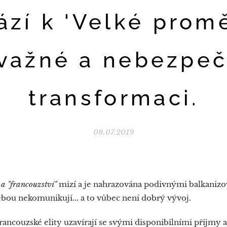
zí k 'Velké prom
važné a nebezpe
transformaci.
08.07.2019
 a "francouzství"
mizí a je nahrazována podivnými balkaniz
ebou nekomunikují... a to vůbec není dobrý vývoj.
rancouzské elity uzavírají se svými disponibilními příjmy 