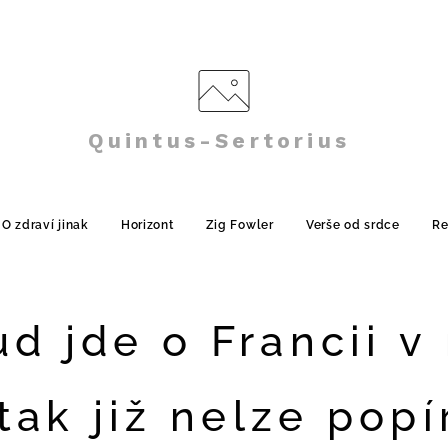
Quintus-Sertorius
O zdraví jinak
Horizont
Zig Fowler
Verše od srdce
Re
d jde o Francii v
tak již nelze popí