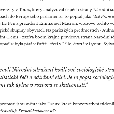
verzity v Tours, který analyzoval úspěch strany Národní s
bách do Evropského parlamentu, to popsal jako
"dvě Francie
 Le Pen a prezident Emmanuel Macron, vítězové těchto vol
ogické skupiny obyvatel. Na pařížských předměstích - Aulna
aint-Denis - zažívá boom krajně pravicová strana Národní s
padla: byla pátá v Paříži, třetí v Lille, čtvrtá v Lyonu. Syl
evolí Národní
sdružení
kvůli své sociologické str
listické řeči o odtržené elitě. Je to popis sociologi
ní tak úplně v rozporu se skutečností."
 propasti jsou města jako Dreux, které konzervativní týden
předurčuje Francii budoucnosti"
: