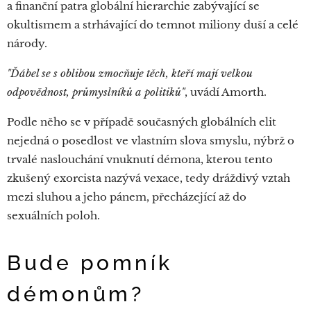
a finanční patra globální hierarchie zabývající se
okultismem a strhávající do temnot miliony duší a celé
národy.
"Ďábel se s oblibou zmocňuje těch, kteří mají velkou
odpovědnost, průmyslníků a politiků"
, uvádí Amorth.
Podle něho se v případě současných globálních elit
nejedná o posedlost ve vlastním slova smyslu, nýbrž o
trvalé naslouchání vnuknutí démona, kterou tento
zkušený exorcista nazývá vexace, tedy dráždivý vztah
mezi sluhou a jeho pánem, přecházející až do
sexuálních poloh.
Bude pomník
démonům?