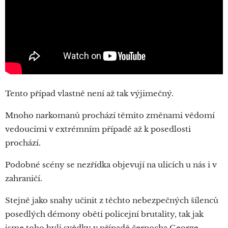
Tento případ vlastně není až tak výjimečný.
Mnoho narkomanů prochází těmito změnami vědomí
vedoucími v extrémním případě až k posedlosti
prochází.
Podobné scény se nezřídka objevují na ulicích u nás i v
zahraničí.
Stejně jako snahy učinit z těchto nebezpečných šílenců
posedlých démony oběti policejní brutality, tak jak
jsme toho byli svědky v případě černocha George