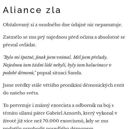
Aliance zla
Obžalovaný si z osudného dne údajně nic nepamatuje.
Zatmělo se mu prý najednou před očima a absolutně se
přestal ovládat.
"Bylo mi špatně, jinak jsem vnímal. Měl jsem přeludy.
Najednou tam žádní lidé nebyli, byly tam halucinace v
podobě démonů,"
popsal situaci Šanda.
Jsme svědky stále většího pronikání démonických entit
do našeho světa.
To potvrzuje i známý exorcista a odborník na boj s
těmito silami páter Gabriel Amorth, který vykonal v
životě již více než 70.000 exorcismů, kdy se mu
podařilo osvobodit posedlého démonem.