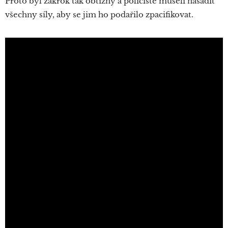
Proto byl zákrok tak obtížný a policisté museli nasadit
všechny síly, aby se jim ho podařilo zpacifikovat.