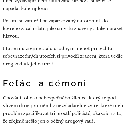
ulici, vydávající neartikulované skřeky a snažící se
napadat kolemjdoucí.
Potom se zaměřil na zaparkovaný automobil, do
kterého začal mlátit jako smyslů zbavený a také narážet
hlavou.
I to se mu zřejmě stalo osudným, neboť při těchto
sebevražedných útocích si přivodil zranění, která vedle
drog vedla k jeho smrti.
Feťáci a démoni
Chování tohoto nebezpečného šílence, který se pod
vlivem drog proměnil v nezvladatelné zvíře, které měli
problém zpacifikovat tři urostlí policisté, ukazuje na to,
že zřejmě nešlo jen o běžný drogový rauš.