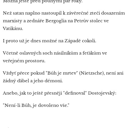
Možná ještě před pouhými pár roky.
Než satan naplno nastoupil k závěrečné zteči dosazením
marxisty a zednáře Bergoglia na Petrův stolec ve
Vatikánu.
I proto už je dnes možné na Západě cokoli.
Včetně oslavných soch násilníkům a feťákům ve
veřejném prostoru.
Vždyť přece pokud "Bůh je mrtev" (Nietzsche), není ani
žádný ďábel a jeho démoni.
Anebo, jak to ještě přesněji "definoval" Dostojevský:
"Není-li Bůh, je dovoleno vše."