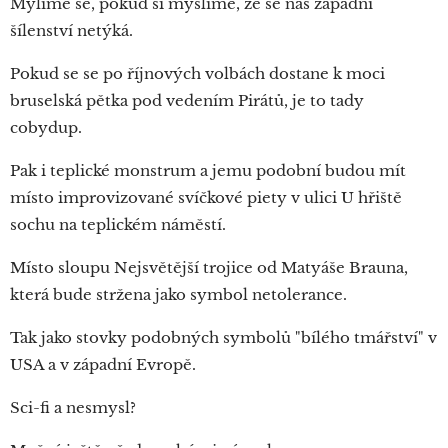
Mýlíme se, pokud si myslíme, že se nás západní
šílenství netýká.
Pokud se se po říjnových volbách dostane k moci
bruselská pětka pod vedením Pirátů, je to tady
cobydup.
Pak i teplické monstrum a jemu podobní budou mít
místo improvizované svíčkové piety v ulici U hřiště
sochu na teplickém náměstí.
Místo sloupu Nejsvětější trojice od Matyáše Brauna,
která bude stržena jako symbol netolerance.
Tak jako stovky podobných symbolů "bílého tmářství" v
USA a v západní Evropě.
Sci-fi a nesmysl?