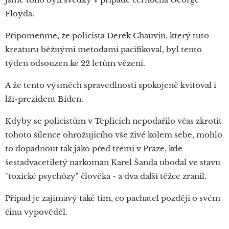
Floyda.
Připomeňme, že policista Derek Chauvin, který tuto
kreaturu běžnými metodami pacifikoval, byl tento
týden odsouzen ke 22 letům vězení.
A že tento výsměch spravedlnosti spokojeně kvitoval i
lži-prezident Biden.
Kdyby se policistům v Teplicích nepodařilo včas zkrotit
tohoto šílence ohrožujícího vše živé kolem sebe, mohlo
to dopadnout tak jako před třemi v Praze, kde
šestadvacetiletý narkoman Karel Šanda ubodal ve stavu
"toxické psychózy" člověka - a dva další těžce zranil.
Případ je zajímavý také tím, co pachatel později o svém
činu vypověděl.