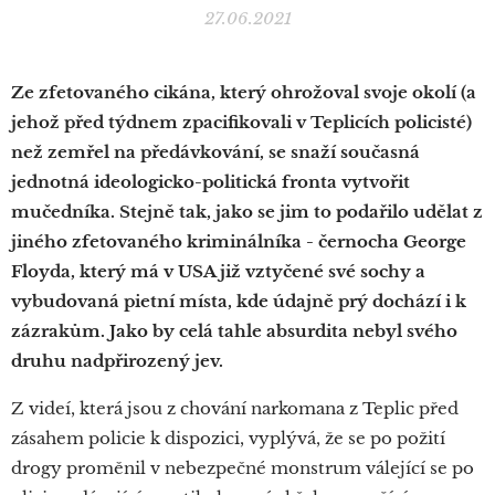
27.06.2021
Ze zfetovaného cikána, který ohrožoval svoje okolí (a
jehož před týdnem zpacifikovali v Teplicích policisté)
než zemřel na předávkování, se snaží současná
jednotná ideologicko-politická fronta vytvořit
mučedníka. Stejně tak, jako se jim to podařilo udělat z
jiného zfetovaného kriminálníka - černocha George
Floyda, který má v USA již vztyčené své sochy a
vybudovaná pietní místa, kde údajně prý dochází i k
zázrakům. Jako by celá tahle absurdita nebyl svého
druhu nadpřirozený jev.
Z videí, která jsou z chování narkomana z Teplic před
zásahem policie k dispozici, vyplývá, že se po požití
drogy proměnil v nebezpečné monstrum válející se po