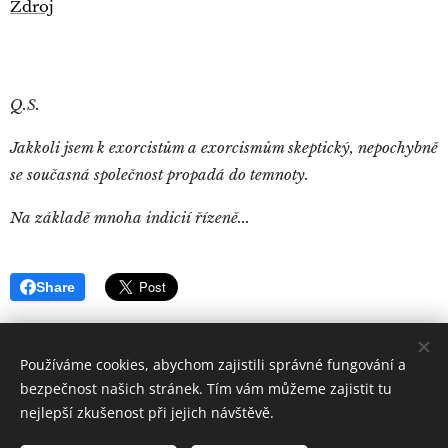
Zdroj
Q.S.
Jakkoli jsem k exorcistům a exorcismům skeptický, nepochybně
se současná společnost propadá do temnoty.
Na základě mnoha indicií řízeně...
Share
Používáme cookies, abychom zajistili správné fungování a
bezpečnost našich stránek. Tím vám můžeme zajistit tu
nejlepší zkušenost při jejich návštěvě.
Quintus
Sertorius