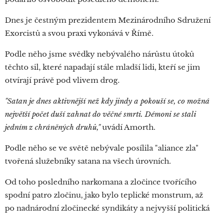
Dnes je čestným prezidentem Mezinárodního Sdružení
Exorcistů a svou praxi vykonává v Římě.
Podle něho jsme svědky nebývalého nárůstu útoků
těchto sil, které napadají stále mladší lidi, kteří se jim
otvírají právě pod vlivem drog.
"Satan je dnes aktivnější než kdy jindy a pokouší se, co možná
největší počet duší zahnat do věčné smrti. Démoni se stali
jedním z chráněných druhů,"
uvádí Amorth.
Podle něho se ve světě nebývale posílila "aliance zla"
tvořená služebníky satana na všech úrovních.
Od toho posledního narkomana a zločince tvořícího
spodní patro zločinu, jako bylo teplické monstrum, až
po nadnárodní zločinecké syndikáty a nejvyšší politická