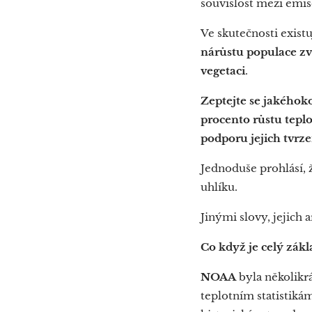
souvislost mezi emis
Ve skutečnosti existu
nárůstu populace zv
vegetaci
.
Zeptejte se jakéhok
procento růstu tepl
podporu jejich tvrz
Jednoduše prohlásí, ž
uhlíku.
Jinými slovy, jejich 
Co když je celý zákl
NOAA
byla několikrá
teplotním statistiká