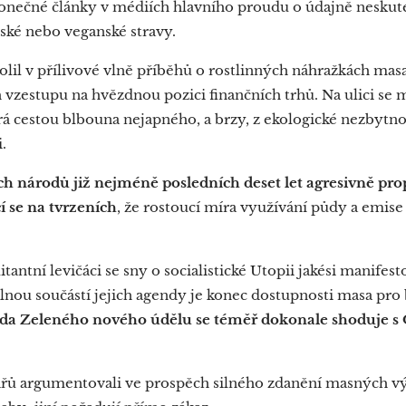
konečné články v médiích hlavního proudu o údajně nesku
ské nebo veganské stravy.
olil v přílivové vlně příběhů o rostlinných náhražkách masa
 vzestupu na hvězdnou pozici finančních trhů. Na ulici se 
rá cestou blbouna nejapného, a brzy, z ekologické nezbytn
.
h národů již nejméně posledních deset let agresivně pro
í se na tvrzeních
, že rostoucí míra využívání půdy a emis
itantní levičáci se sny o socialistické Utopii jakési manife
lnou součástí jejich agendy je konec dostupnosti masa pro
nda Zeleného nového údělu se téměř dokonale shoduje s
tářů argumentovali ve prospěch silného zdanění masných 