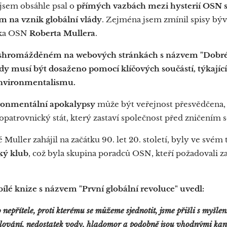
jsem obsáhle psal o
přímých vazbách mezi hysterií OSN s
m na vznik globální vlády
. Zejména jsem zmínil spisy býv
íka OSN
Roberta Mullera
.
shromážděném na webových stránkách s názvem "Dobré 
lády musí být dosaženo pomocí klíčových součástí, týkají
nvironmentalismu.
ironmentální apokalypsy
může být veřejnost přesvědčena, a
opatrovnický stát, který zastaví společnost před zničením 
 Muller zahájil na začátku 90. let 20. století, byly ve sv
ký klub
, což byla skupina poradců OSN, kteří požadovali za
ílé knize s názvem "První globální revoluce" uvedl:
 nepřítele, proti kterému se můžeme sjednotit, jsme přišli s myšlen
plování, nedostatek vody, hladomor a podobně jsou vhodnými kan