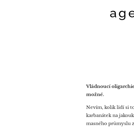
ag
Vládnoucí oligarchie
možné.
Nevím, kolik lidí si 
karbanátek na jakouk
masného průmyslu z 