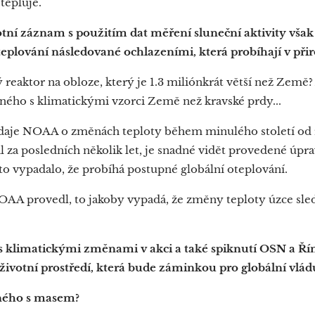
tepluje.
í záznam s použitím dat měření sluneční aktivity však
teplování
následované ochlazeními
, která probíhají v př
ý reaktor na obloze, který je 1.3 miliónkrát větší než Země
ého s klimatickými vzorci Země než kravské prdy...
je NOAA o změnách teploty během minulého století od ro
 za posledních několik let, je snadné vidět provedené úprav
 to vypadalo, že probíhá postupné globální oteplování.
AA provedl, to jakoby vypadá, že změny teploty úzce sled
s klimatickými změnami v akci a také spiknutí OSN a Ř
životní prostředí, která bude záminkou pro globální vlád
čného s masem?