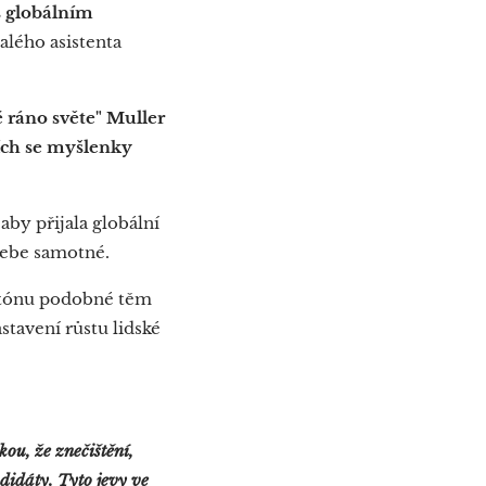
 globálním
alého asistenta
ráno světe" Muller
cích se myšlenky
by přijala globální
sebe samotné.
ém tónu podobné těm
stavení růstu lidské
kou, že znečištění,
didáty. T
yto jevy
ve