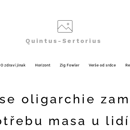
Quintus-Sertorius
O zdraví jinak
Horizont
Zig Fowler
Verše od srdce
Re
se oligarchie za
otřebu masa u lidí