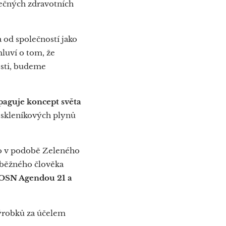
tečných zdravotních
 od společností jako
mluví o tom, že
osti, budeme
paguje koncept světa
e skleníkových plynů
sto v podobě Zeleného
 běžného člověka
 OSN Agendou 21 a
výrobků za účelem