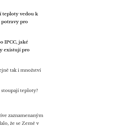
í teploty vedou k
 potravy pro
o IPCC, jaké
 existují pro
ejně tak i množství
 stoupají teploty?
k dříve zaznamenaným
dalo, že se Země v