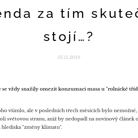
enda za tím skute
stojí…?
15.11.2019
 se vždy snažily omezit konzumaci masa u "rolnické třídy
toho všimlo, ale v posledních třech měsících bylo nemožné,
oli světovou stranu, aniž by nedopadl na novinový článek o
hlediska "změny klimatu".