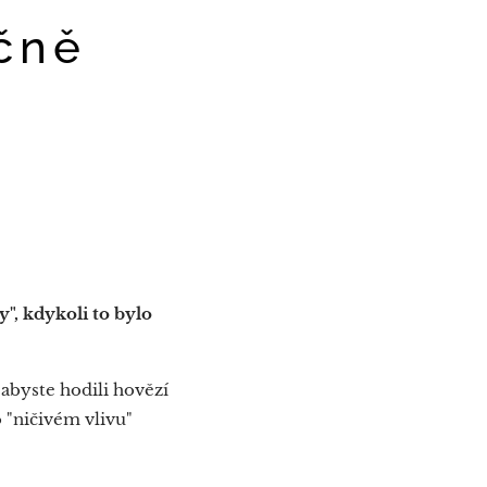
čně
", kdykoli to bylo
 abyste hodili hovězí
 "ničivém vlivu"