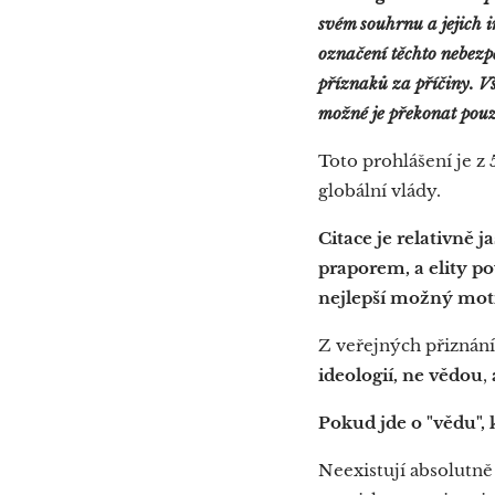
svém souhrnu a jejich i
označení těchto nebezpe
příznaků za příčiny. V
možné je překonat pouz
Toto prohlášení je z 
globální vlády.
Citace je relativně j
praporem, a elity p
nejlepší možný moti
Z veřejných přiznán
ideologií, ne vědou
,
Pokud jde o "vědu", 
Neexistují absolutně