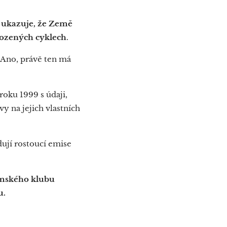
 ukazuje, že Země
irozených cyklech
.
? Ano, právě ten má
ku 1999 s údaji,
y na jejich vlastních
ují rostoucí emise
ímského klubu
u.