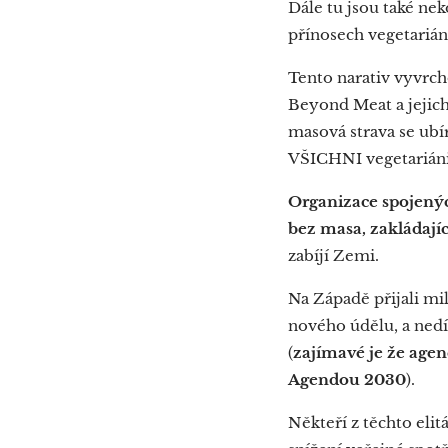
Dále tu jsou také ne
přínosech vegetarián
Tento narativ vyvrch
Beyond Meat a jejich
masová strava se ubí
VŠICHNI vegetariáni
Organizace spojenýc
bez masa, zakládajíc
zabíjí Zemi.
Na Západě přijali mil
nového údělu, a nedí
(
zajímavé je že age
Agendou 2030
).
Někteří z těchto eli