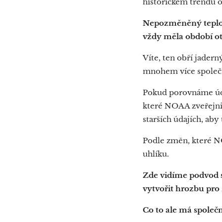
historickém trendu o
Nepozměněný teplotn
vždy měla období o
Víte, ten obří jadern
mnohem více společn
Pokud porovnáme úda
které NOAA zveřejnil
starších údajích, aby
Podle změn, které NO
uhlíku.
Zde vidíme podvod 
vytvořit hrozbu pro 
Co to ale má spole