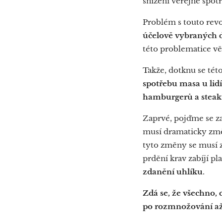
snížení veřejné spotř
Problém s touto revo
účelově vybraných d
této problematice věn
Takže, dotknu se této
spotřebu masa u lidí
hamburgerů a steaků?
Zaprvé, pojďme se za
musí dramaticky změn
tyto změny se musí z
prdění krav zabíjí pla
zdanění uhlíku
.
Zdá se, že všechno,
po rozmnožování až