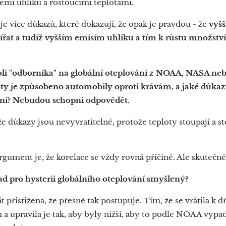
emi uhlíku a rostoucími teplotami.
je více důkazů, které dokazují, že opak je pravdou - že
vyšš
ířat a tudíž vyšším emisím uhlíku a tím k růstu množství
oli "odborníka" na globální oteplování z NOAA, NASA neb
oty je způsobeno automobily oproti krávám, a jaké důkazy
ení? Nebudou schopni odpovědět.
e důkazy jsou nevyvratitelné, protože teploty stoupají a st
argument je, že korelace se vždy rovná příčině. Ale skutečně
ad pro hysterii globálního oteplování smyšlený?
t přistižena, že přesně tak postupuje. Tím, že se vrátila 
m a upravila je tak, aby byly nižší, aby to podle NOAA vypa