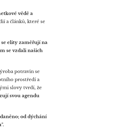
etkové vědě a
dií a článků, které se
 se elity zaměřují na
om se vzdali našich
ýroba potravin se
otního prostředí a
mi slovy tvrdí, že
zují svou agendu
zdaněno; od dýchání
".