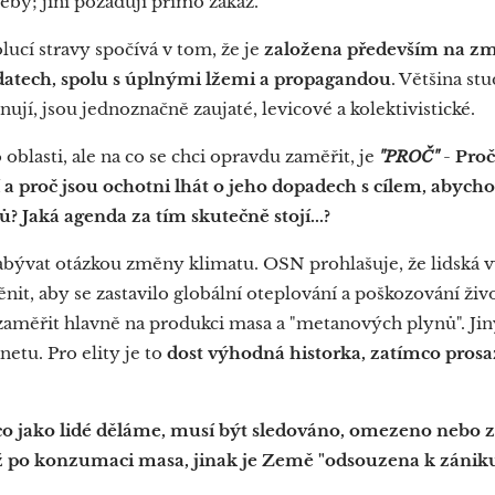
eby; jiní požadují přímo zákaz.
lucí stravy spočívá v tom, že je
založena především na zm
atech, spolu s úplnými lžemi a propagandou
. Většina stu
ují, jsou jednoznačně zaujaté, levicové a kolektivistické.
 oblasti, ale na co se chci opravdu zaměřit, je
"PROČ"
-
Proč
 a proč jsou ochotni lhát o jeho dopadech s cílem, abych
 Jaká agenda za tím skutečně stojí...?
bývat otázkou změny klimatu. OSN prohlašuje, že lidská v
it, aby se zastavilo globální oteplování a poškozování živ
aměřit hlavně na produkci masa a "metanových plynů". Jiný
netu. Pro elity je to
dost výhodná historka, zatímco prosa
 co jako lidé děláme, musí být sledováno, omezeno nebo 
 po konzumaci masa, jinak je Země "odsouzena k zániku