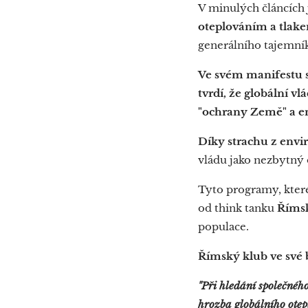
V minulých článcích 
oteplováním a tlake
generálního tajemn
Ve svém manifestu 
tvrdí, že globální v
"ochrany Země" a e
Díky strachu z env
vládu jako nezbytný 
Tyto programy, které
od think tanku
Říms
populace.
Římský klub ve své b
"Při hledání společného
hrozba globálního ote