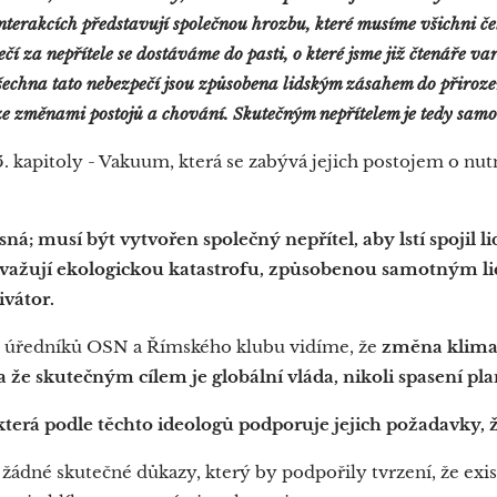
nterakcích představují společnou hrozbu, které musíme všichni čeli
čí za nepřítele se dostáváme do pasti, o které jsme již čtenáře v
šechna tato nebezpečí jsou způsobena lidským zásahem do přiroze
e změnami postojů a chování. Skutečným nepřítelem je tedy samot
5. kapitoly - Vakuum, která se zabývá jejich postojem o nut
asná; musí být vytvořen společný nepřítel, aby lstí spojil 
ovažují ekologickou katastrofu, způsobenou samotným li
vátor.
í úředníků OSN a Římského klubu vidíme, že
změna klimat
a že skutečným cílem je globální vláda, nikoli spasení pla
která podle těchto ideologů podporuje jejich požadavky, 
 žádné skutečné důkazy, který by podpořily tvrzení, že exis