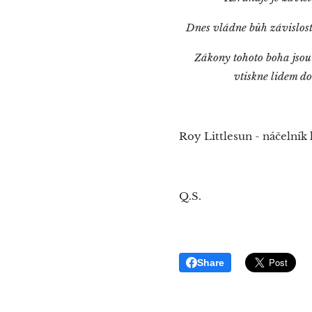
Dnes vládne bůh závislostí
Zákony tohoto boha jsou
vtiskne lidem d
Roy Littlesun - náčelní
Q.S.
Share