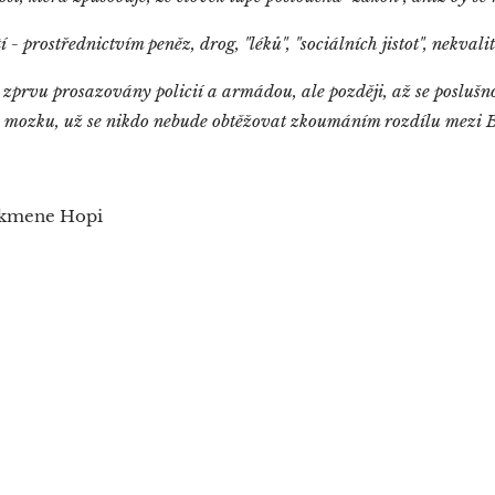
 - prostřednictvím peněz, drog, "léků", "sociálních jistot", nekval
 zprvu prosazovány policií a armádou, ale později, až se poslušn
o mozku, už se nikdo nebude obtěžovat zkoumáním rozdílu mezi
k kmene Hopi