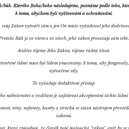
h/bůh. Kterého Boha/boha následujeme, poznáme podle toho, kt
k tomu, abychom byli vyživováni a ochraňováni
.
 svůj Zákon vytváří sám a jen On může vyžadovat jeho dodržov
Protože Bůh je ve všem a ve všech, jeho zákon prosazuje sám sebe
Jestliže žijeme Jeho Zákon, žijeme řádný život.
tvořené lidmi musí být lidem vnucovány; k tomu, aby fungovaly, 
vytvářené síly.
To vyžaduje deduktivní přístup.
o náboženství a vzdělání je zajišťovat akceptování těchto lidm
stí, viny, nejistoty, hanby a strachu se stává nástrojem přesvěd
zákonů.
ost, která způsobuje, že člověk tupě poslouchá "zákon", aniž by s