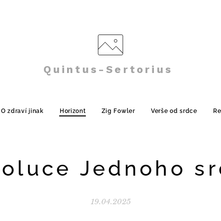
Quintus-Sertorius
O zdraví jinak
Horizont
Zig Fowler
Verše od srdce
Re
oluce Jednoho s
19.04.2025