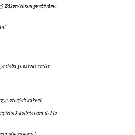
erý Zákon/zákon používáme
ání.
.
je třeba používat uměle
i vytvořených zákonů.
čujícím k dodržování těchto
e nad ním zamyslel.