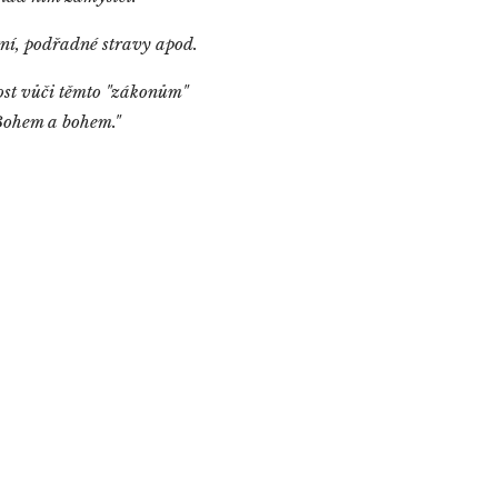
itní, podřadné stravy apod.
ost vůči těmto "zákonům"
 Bohem a bohem."