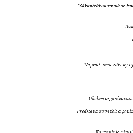
"Zákon/zákon rovná se Bů
Bůh
Naproti tomu zákony vy
Úkolem organizovanéh
Představa závazků a povinno
Korunuje je závisl