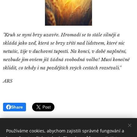
"Kruh se nyní brzy uzavře. Hromadí se to stále silněji a
skládá jako
zeď, která se brzy zřítí nad lidstvem, které nic
netušíc, žije
v duchovní tuposti. Na konci, v době naplnění,
nezbude jim ovšem
již žádná svobodná volba!
Musí konečně
sklidit, co tehdy i na pozdějších svých cestách rozsévali."
ARS
Share
Používáme cookies, abychom zajistili správné fungování a