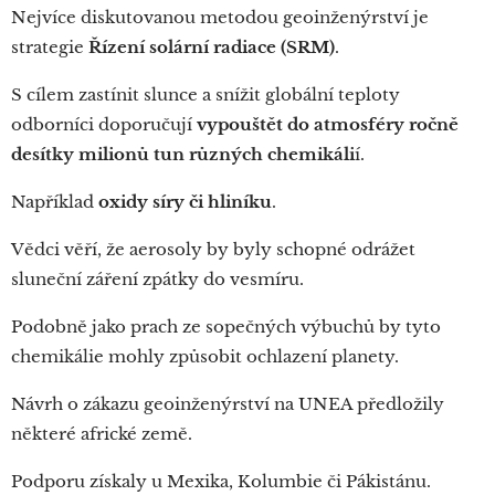
Nejvíce diskutovanou metodou geoinženýrství je
strategie
Řízení solární radiace (SRM)
.
S cílem zastínit slunce a snížit globální teploty
odborníci doporučují
vypouštět do atmosféry ročně
desítky milionů tun různých chemikáli
í.
Například
oxidy síry či hliníku
.
Vědci věří, že aerosoly by byly schopné odrážet
sluneční záření zpátky do vesmíru.
Podobně jako prach ze sopečných výbuchů by tyto
chemikálie mohly způsobit ochlazení planety.
Návrh o zákazu geoinženýrství na UNEA předložily
některé africké země.
Podporu získaly u Mexika, Kolumbie či Pákistánu.