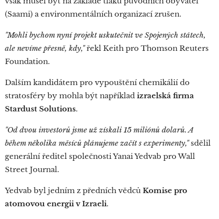
však musel být na základě tlaků původních obyvatel
(Saami) a environmentálních organizací zrušen.
"Mohli bychom nyní projekt uskutečnit ve Spojených státech,
ale nevíme přesně, kdy,"
řekl Keith pro Thomson Reuters
Foundation.
Dalším kandidátem pro vypouštění chemikálií do
stratosféry by mohla být například
izraelská firma
Stardust Solutions
.
"Od dvou investorů jsme už získali 15 miliónů dolarů. A
během několika měsíců plánujeme začít s experimenty,"
sdělil
generální ředitel společnosti Yanai Yedvab pro Wall
Street Journal.
Yedvab byl jedním z předních vědců
Komise pro
atomovou energii
v Izraeli
.