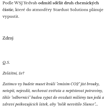
Podle WSJ Yedvab
odmítl sdělit druh chemických
částic
, které do atmosféry Stardust Solutions plánuje
vypustit.
Zdroj
Q.S.
Zvláštní, že?
Zatímco vy budete muset kvůli "emisím CO2" jíst brouky,
netopit, nejezdit, nechovat zvířata a nepěstovat potraviny,
tihle "odborníci" budou sypat do ovzduší milióny tun jedů a
zdraví poškozujících látek, aby "tolik nesvítilo Slunce"...