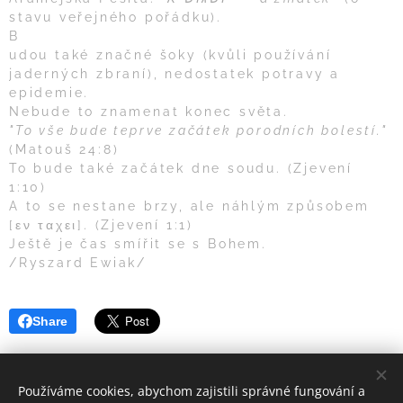
stavu veřejného pořádku).
B
udou také značné šoky (kvůli používání
jaderných zbraní), nedostatek potravy a
epidemie.
Nebude to znamenat konec světa.
"To vše bude teprve začátek porodních bolestí."
(Matouš 24:8)
To bude také začátek dne soudu. (Zjevení
1:10)
A to se nestane brzy, ale náhlým způsobem
[εν ταχει]. (Zjevení 1:1)
Ještě je čas smířit se s Bohem.
/Ryszard Ewiak/
Share
Používáme cookies, abychom zajistili správné fungování a