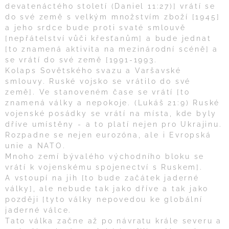
devatenáctého století (Daniel 11:27)] vrátí se
do své země s velkým množstvím zboží [1945]
a jeho srdce bude proti svaté smlouvě
[nepřátelství vůči křesťanům] a bude jednat
[to znamená aktivita na mezinárodní scéně] a
se vrátí do své země [1991-1993.
Kolaps Sovětského svazu a Varšavské
smlouvy. Ruské vojsko se vrátilo do své
země]. Ve stanoveném čase se vrátí [to
znamená války a nepokoje. (Lukáš 21:9) Ruské
vojenské posádky se vrátí na místa, kde byly
dříve umístěny - a to platí nejen pro Ukrajinu.
Rozpadne se nejen eurozóna, ale i Evropská
unie a NATO.
Mnoho zemí bývalého východního bloku se
vrátí k vojenskému spojenectví s Ruskem].
A vstoupí na jih [to bude začátek jaderné
války], ale nebude tak jako dříve a tak jako
později [tyto války nepovedou ke globální
jaderné válce.
Tato válka začne až po návratu krále severu a