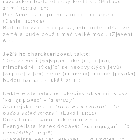
rozbuškou bude etnický konflikt. (Matouš
24:7)" (11:28, 29)
Pak Američané přímo zaútočí na Rusko.
(Daniel 11:30a)
Budou to vzájemná jatka, mír bude odňat ze
země a bude použit meč velké moci. (Zjevení
6:4)
Ježíš ho charakterizoval takto:
"Děsivé věci [φοβητρα také [τε] a [και]
mimořádné (týkající se neobvyklých jevů)
[σημεια] z [απ] nebe [ουρανού] mocné [μεγαλα]
budou [εσται]. (Lukáš 21:11)
Některé starodávné rukopisy obsahují slova
"και χειμωνες" -
"a mrazy"
.
Aramejská Pešita:
"וסתוא רורבא נהוון"
- "
a
budou velké mrazy"
. (Lukáš 21:11)
Dnes tomu říkáme nukleární zima.
Evangelista Marek dodává: "και ταραχαι" - "
a
nepořádky"
. (13:8)
Aramejská Pešita:
"ושגושיא"
-
"a zmatek"
(o