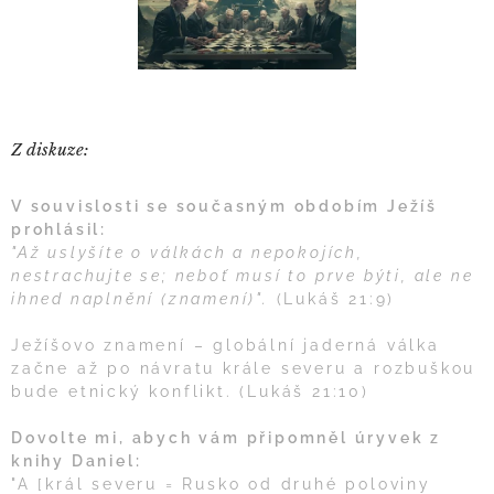
Z diskuze:
V souvislosti se současným obdobím Ježíš
prohlásil:
"Až uslyšíte o válkách a nepokojích,
nestrachujte se; neboť musí to prve býti, ale ne
ihned naplnění (znamení)".
(Lukáš 21:9)
Ježíšovo znamení – globální jaderná válka
začne až po návratu krále severu a rozbuškou
bude etnický konflikt. (Lukáš 21:10)
Dovolte mi, abych vám připomněl úryvek z
knihy Daniel:
"A [král severu = Rusko od druhé poloviny