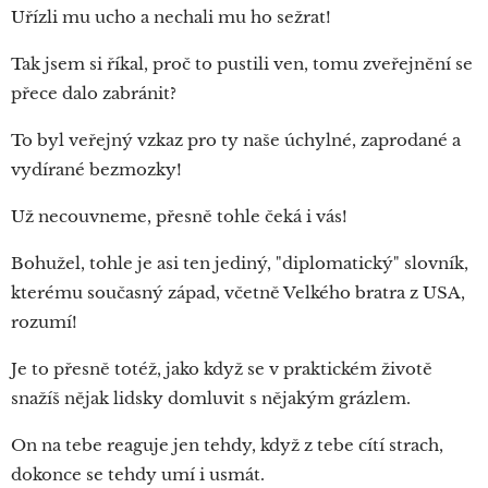
Uřízli mu ucho a nechali mu ho sežrat!
Tak jsem si říkal, proč to pustili ven, tomu zveřejnění se
přece dalo zabránit?
To byl veřejný vzkaz pro ty naše úchylné, zaprodané a
vydírané bezmozky!
Už necouvneme, přesně tohle čeká i vás!
Bohužel, tohle je asi ten jediný, "diplomatický" slovník,
kterému současný západ, včetně Velkého bratra z USA,
rozumí!
Je to přesně totéž, jako když se v praktickém životě
snažíš nějak lidsky domluvit s nějakým grázlem.
On na tebe reaguje jen tehdy, když z tebe cítí strach,
dokonce se tehdy umí i usmát.