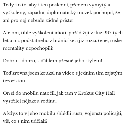
Tedy i o to, aby i ten poslední, předem vymytý a
vyškolený, západní, diplomatický mozek pochopil, že
ani pro něj nebude žádné příště!
Ale oni, tihle vyškolení idioti, pořád žijí v iluzi 90-tých
let a nic podstatného z bránící se a již rozzuřené, ruské
mentality nepochopili!
Dobro - dobro, s ďáblem přesně jeho stylem!
Teď zrovna jsem koukal na video s jedním tím zajatým
teroristou.
On si do mobilu natočil, jak tam v Krokus City Hall
vystřílel nějakou rodinu.
A když to v jeho mobilu shlédli ruští, vojenští policajti,
víš, co s ním udělali?