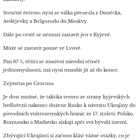
Stručně řečeno: nyní se válka přenesla z Doněcka,
Avdějevky a Belgorodu do Moskvy.
Dále po cestě se nemusí zastavit jen v Kyjevě.
Může se zastavit pouze ve Lvově.
Pan 87 %, těšící se masivní národní téměř
jednomyslnosti, má nyní mandát jít až do konce.
Zejména po Crocusu.
Je dost možné, že taktika teroru ze strany kyjevských
hrdlořezů nakonec dožene Rusko k návratu Ukrajiny do
původních vnitrozemských hranic ze 17. století: Polsko,
Rumunsko a Maďarsko získají zpět svá bývalá území.
Zbývající Ukrajinci si začnou klást vážné otázky, co je