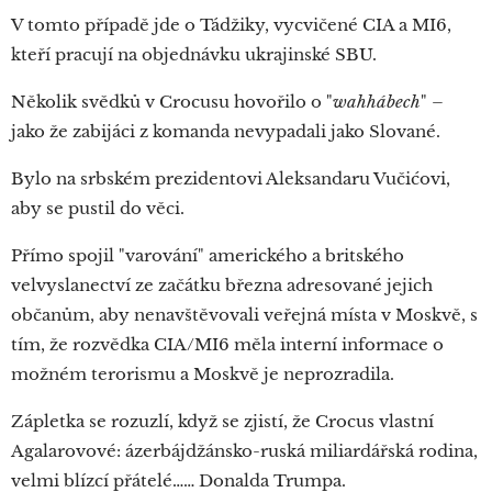
V tomto případě jde o Tádžiky, vycvičené CIA a MI6,
kteří pracují na objednávku ukrajinské SBU.
Několik svědků v Crocusu hovořilo o "
wahhábech
" –
jako že zabijáci z komanda nevypadali jako Slované.
Bylo na srbském prezidentovi Aleksandaru Vučićovi,
aby se pustil do věci.
Přímo spojil "varování" amerického a britského
velvyslanectví ze začátku března adresované jejich
občanům, aby nenavštěvovali veřejná místa v Moskvě, s
tím, že rozvědka CIA/MI6 měla interní informace o
možném terorismu a Moskvě je neprozradila.
Zápletka se rozuzlí, když se zjistí, že Crocus vlastní
Agalarovové: ázerbájdžánsko-ruská miliardářská rodina,
velmi blízcí přátelé…… Donalda Trumpa.