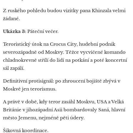
Z ruského pohledu budou vizitky pana Khinzala velmi
žádané.
Ukázka 3
: Páteční večer.
Teroristický útok na Crocus City, hudební podnik
severozápadně od Moskvy. Těžce vycvičené komando
chladnokrevně střílí do lidí na potkání a poté koncertní
sál zapálí.
Definitivní protisignál: po zhroucení bojiště zbývá v
Moskvě jen terorismus.
A právě v době, kdy teror zasáhl Moskvu, USA a Velká
Británie v jihozápadní Asii bombardovaly Saná, hlavní
město Jemenu, nejméně pěti údery.
Šikovná koordinace.