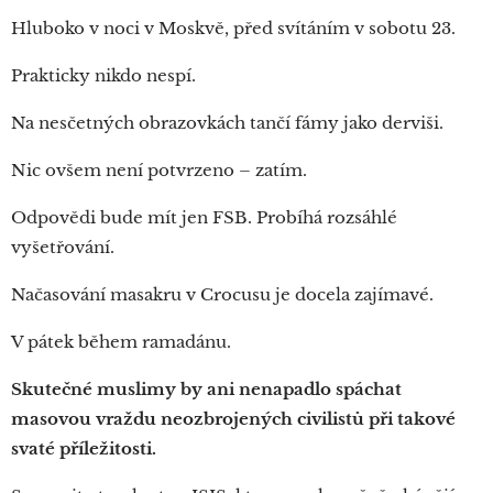
Hluboko v noci v Moskvě, před svítáním v sobotu 23.
Prakticky nikdo nespí.
Na nesčetných obrazovkách tančí fámy jako derviši.
Nic ovšem není potvrzeno – zatím.
Odpovědi bude mít jen FSB. Probíhá rozsáhlé
vyšetřování.
Načasování masakru v Crocusu je docela zajímavé.
V pátek během ramadánu.
Skutečné muslimy by ani nenapadlo spáchat
masovou vraždu neozbrojených civilistů při takové
svaté příležitosti.