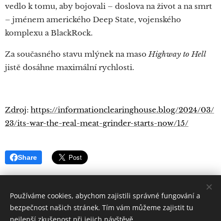
vedlo k tomu, aby bojovali – doslova na život a na smrt
– jménem amerického Deep State, vojenského
komplexu a BlackRock.
Za současného stavu mlýnek na maso
Highway to Hell
jistě dosáhne maximální rychlosti.
Zdroj
:
https://informationclearinghouse.blog/2024/03/
23/its-war-the-real-meat-grinder-starts-now/15/
Share
Používáme cookies, abychom zajistili správné fungování a
bezpečnost našich stránek. Tím vám můžeme zajistit tu
nejlepší zkušenost při jejich návštěvě.
Quintus
Sertorius