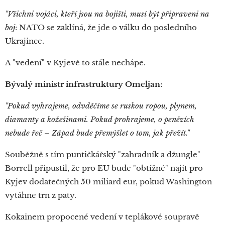
"Všichni vojáci, kteří jsou na bojišti, musí být připraveni na
boj
: NATO se zaklíná, že jde o válku do posledního
Ukrajince.
A "vedení" v Kyjevě to stále nechápe.
Bývalý ministr infrastruktury Omeljan:
"Pokud vyhrajeme, odvděčíme se ruskou ropou, plynem,
diamanty a kožešinami. Pokud prohrajeme, o penězích
nebude řeč – Západ bude přemýšlet o tom, jak přežít."
Souběžně s tím puntičkářský "zahradník a džungle"
Borrell připustil, že pro EU bude "obtížné" najít pro
Kyjev dodatečných 50 miliard eur, pokud Washington
vytáhne trn z paty.
Kokainem propocené vedení v teplákové soupravě