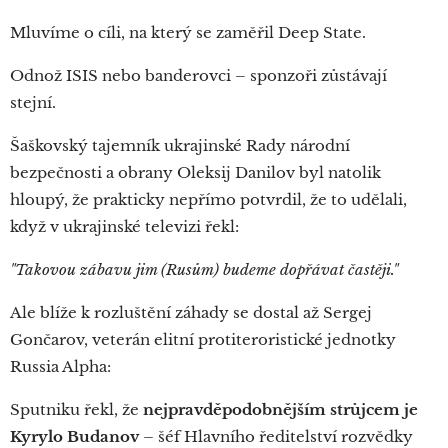
Mluvíme o cíli, na který se zaměřil Deep State.
Odnož ISIS nebo banderovci – sponzoři zůstávají
stejní.
Šaškovský tajemník ukrajinské Rady národní
bezpečnosti a obrany Oleksij Danilov byl natolik
hloupý, že prakticky nepřímo potvrdil, že to udělali,
když v ukrajinské televizi řekl:
"Takovou zábavu jim (Rusům) budeme dopřávat častěji."
Ale blíže k rozluštění záhady se dostal až Sergej
Gončarov, veterán elitní protiteroristické jednotky
Russia Alpha:
Sputniku řekl, že
nejpravděpodobnějším strůjcem je
Kyrylo Budanov
– šéf Hlavního ředitelství rozvědky