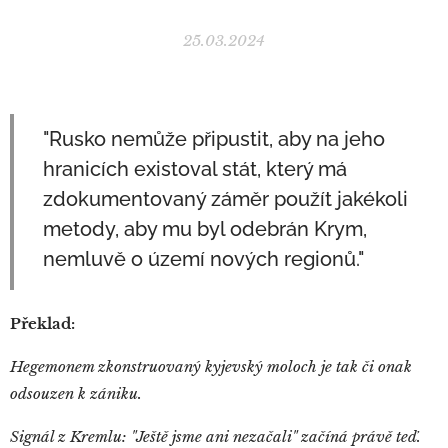
25.03.2024
"Rusko nemůže připustit, aby na jeho
hranicích existoval stát, který má
zdokumentovaný záměr použít jakékoli
metody, aby mu byl odebrán Krym,
nemluvě o území nových regionů."
Překlad:
Hegemonem zkonstruovaný kyjevský moloch je tak či onak
odsouzen k zániku.
Signál z Kremlu: "Ještě jsme ani nezačali" začíná právě teď.