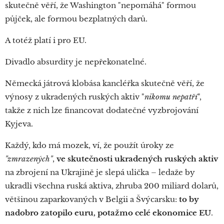
skutečně věří, že Washington "nepomáhá" formou
půjček, ale formou bezplatných darů.
A totéž platí i pro EU.
Divadlo absurdity je nepřekonatelné.
Německá játrová klobása kancléřka skutečně věří, že
výnosy z ukradených ruských aktiv "
nikomu nepatří
",
takže z nich lze financovat dodatečné vyzbrojování
Kyjeva.
Každý, kdo má mozek, ví, že použít úroky ze
"zmrazených"
,
ve skutečnosti ukradených ruských aktiv
na zbrojení na Ukrajině je slepá ulička – ledaže by
ukradli všechna ruská aktiva, zhruba 200 miliard dolarů,
většinou zaparkovaných v Belgii a Švýcarsku:
to by
nadobro zatopilo euru, potažmo celé ekonomice EU
.