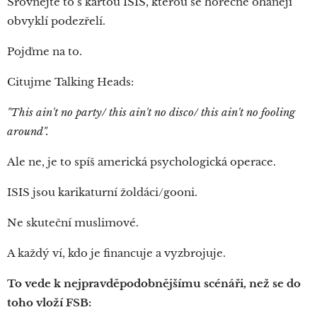
Srovnejte to s kartou ISIS, kterou se horečně ohánějí
obvyklí podezřelí.
Pojďme na to.
Citujme Talking Heads:
"This ain't no party/ this ain't no disco/ this ain't no fooling
around".
Ale ne, je to spíš americká psychologická operace.
ISIS jsou karikaturní žoldáci/gooni.
Ne skuteční muslimové.
A každý ví, kdo je financuje a vyzbrojuje.
To vede k nejpravděpodobnějšímu scénáři, než se do
toho vloží FSB: