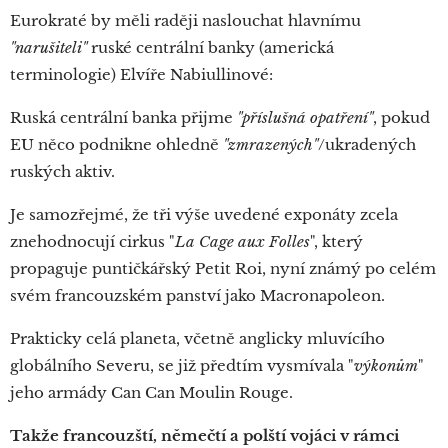
Eurokraté by měli raději naslouchat hlavnímu
"narušiteli"
ruské centrální banky (americká
terminologie) Elvíře Nabiullinové:
Ruská centrální banka přijme
"příslušná opatření"
, pokud
EU něco podnikne ohledně
"zmrazených"
/ukradených
ruských aktiv.
Je samozřejmé, že tři výše uvedené exponáty zcela
znehodnocují cirkus "
La Cage aux Folles
", který
propaguje puntičkářský Petit Roi, nyní známý po celém
svém francouzském panství jako Macronapoleon.
Prakticky celá planeta, včetně anglicky mluvícího
globálního Severu, se již předtím vysmívala "
výkonům
"
jeho armády Can Can Moulin Rouge.
Takže francouzští, němečtí a polští vojáci v rámci