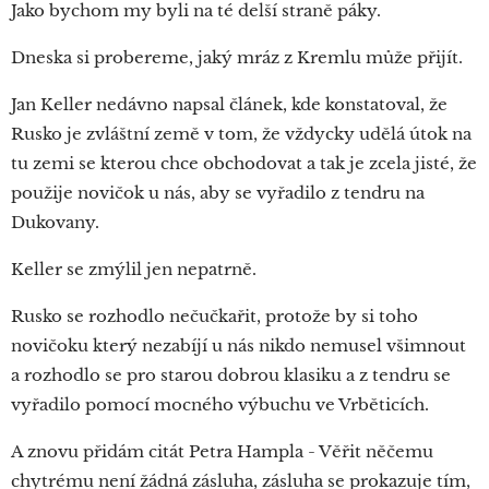
Jako bychom my byli na té delší straně páky.
Dneska si probereme, jaký mráz z Kremlu může přijít.
Jan Keller nedávno napsal článek, kde konstatoval, že
Rusko je zvláštní země v tom, že vždycky udělá útok na
tu zemi se kterou chce obchodovat a tak je zcela jisté, že
použije novičok u nás, aby se vyřadilo z tendru na
Dukovany.
Keller se zmýlil jen nepatrně.
Rusko se rozhodlo nečučkařit, protože by si toho
novičoku který nezabíjí u nás nikdo nemusel všimnout
a rozhodlo se pro starou dobrou klasiku a z tendru se
vyřadilo pomocí mocného výbuchu ve Vrběticích.
A znovu přidám citát Petra Hampla - Věřit něčemu
chytrému není žádná zásluha, zásluha se prokazuje tím,