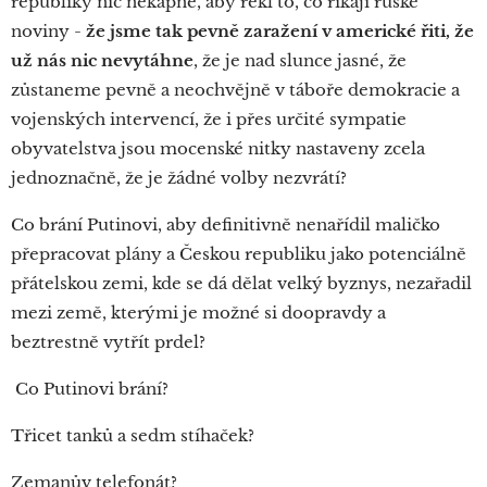
republiky nic nekápne, aby řekl to, co říkají ruské
noviny -
že jsme tak pevně zaražení v americké řiti, že
už nás nic nevytáhne
, že je nad slunce jasné, že
zůstaneme pevně a neochvějně v táboře demokracie a
vojenských intervencí, že i přes určité sympatie
obyvatelstva jsou mocenské nitky nastaveny zcela
jednoznačně, že je žádné volby nezvrátí?
Co brání Putinovi, aby definitivně nenařídil maličko
přepracovat plány a Českou republiku jako potenciálně
přátelskou zemi, kde se dá dělat velký byznys, nezařadil
mezi země, kterými je možné si doopravdy a
beztrestně vytřít prdel?
Co Putinovi brání?
Třicet tanků a sedm stíhaček?
Zemanův telefonát?