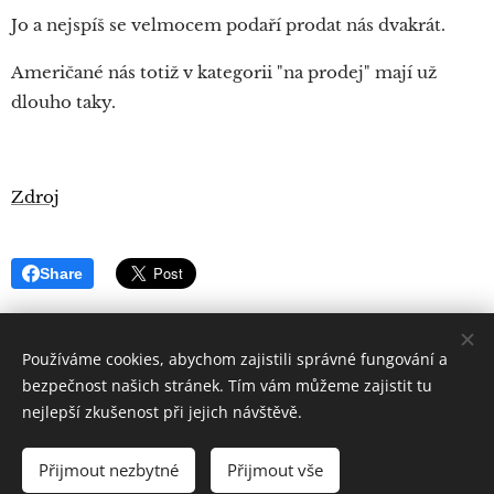
Jo a nejspíš se velmocem podaří prodat nás dvakrát.
Američané nás totiž v kategorii "na prodej" mají už
dlouho taky.
Zdroj
Share
Používáme cookies, abychom zajistili správné fungování a
bezpečnost našich stránek. Tím vám můžeme zajistit tu
nejlepší zkušenost při jejich návštěvě.
Quintus
Sertorius
Všechna práva vyhrazena 2019
Přijmout nezbytné
Přijmout vše
Vytvořeno službou
Webnode
Cookies