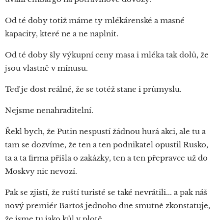
Od té doby totiž máme ty mlékárenské a masné
kapacity, které ne a ne naplnit.
Od té doby šly výkupní ceny masa i mléka tak dolů, že
jsou vlastně v mínusu.
Teď je dost reálné, že se totéž stane i průmyslu.
Nejsme nenahraditelní.
Řekl bych, že Putin nespustí žádnou hurá akci, ale tu a
tam se dozvíme, že ten a ten podnikatel opustil Rusko,
ta a ta firma přišla o zakázky, ten a ten přepravce už do
Moskvy nic nevozí.
Pak se zjistí, že ruští turisté se také nevrátili... a pak náš
nový premiér Bartoš jednoho dne smutně zkonstatuje,
že jsme tu jako kůl v plotě.