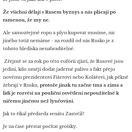
Že všichni dělají s Rusem byznys a nás plácají po
ramenou, že my ne.
Ale samozřejmě ropu a plyn kupovat musíme, nic
jiného totiž nemáme - na rozdíl od nás Rusko je z
tohoto hlediska nenahraditelné.
Zřejmě se za rok po této eufórii zjistí, že Rusové jsou
jediní, kdo umějí dodat jaderné palivo a fakt přeju
novému prezidentovi Fišerovi nebo Kolářovi, jak pěkně
žebrají v Rusku,
protože jinak tu začne tma a zima a
lidi je rozvěsí na pouliční osvětlení nepoužitelné k
ničemu jinému než lynčování
.
Jak to říkal předseda senátu Zastrčil?
Je na čase přestat počítat grošíky.