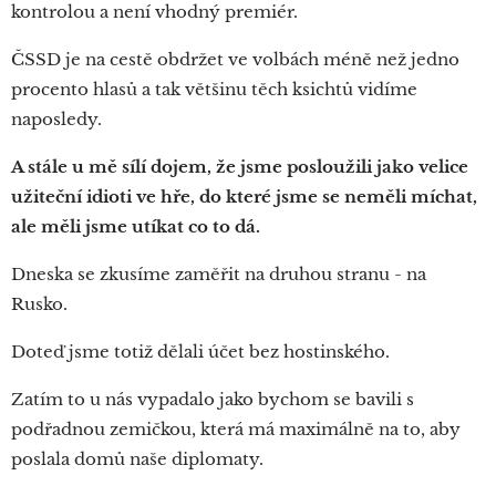
kontrolou a není vhodný premiér.
ČSSD je na cestě obdržet ve volbách méně než jedno
procento hlasů a tak většinu těch ksichtů vidíme
naposledy.
A stále u mě sílí dojem, že jsme posloužili jako velice
užiteční idioti ve hře, do které jsme se neměli míchat,
ale měli jsme utíkat co to dá.
Dneska se zkusíme zaměřit na druhou stranu - na
Rusko.
Doteď jsme totiž dělali účet bez hostinského.
Zatím to u nás vypadalo jako bychom se bavili s
podřadnou zemičkou, která má maximálně na to, aby
poslala domů naše diplomaty.