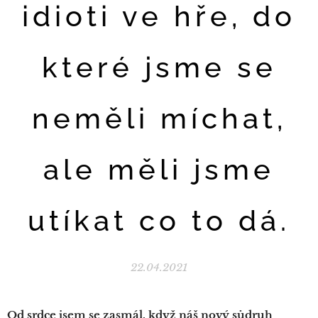
idioti ve hře, do
které jsme se
neměli míchat,
ale měli jsme
utíkat co to dá.
22.04.2021
Od srdce jsem se zasmál, když náš nový sůdruh