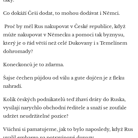
Co dokáží Češi dodat, to mohou dodávat i Němci.
Proč by měl Rus nakupovat v České republice, když
může nakupovat v Německu a pomoci tak byznysu,
který je o řád větší než celé Dukovany i s Temelínem
dohromady?
Koneckonců je to zdarma.
Šajse čechen půjdou od válu a gute dojčen je z fleku
nahradí.
Kolik českých podnikatelů teď žhaví dráty do Ruska,
vysílají narychlo obchodní ředitele a snaží se zoufale
udržet neudržitelné pozice?
Všichni si pamatujeme, jak to bylo naposledy, když Rus
uvalil embargo na potravinové dovozy.