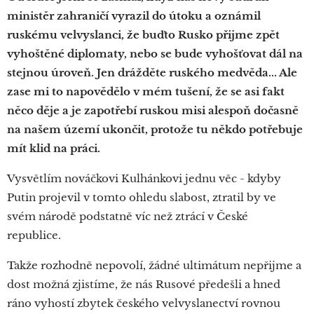
ministěr zahraničí vyrazil do útoku a oznámil
ruskému velvyslanci, že buďto Rusko přijme zpět
vyhoštěné diplomaty, nebo se bude vyhošťovat dál na
stejnou úroveň. Jen drážděte ruského medvěda... Ale
zase mi to napovědělo v mém tušení, že se asi fakt
něco děje a je zapotřebí ruskou misi alespoň dočasně
na našem území ukončit, protože tu někdo potřebuje
mít klid na práci.
Vysvětlím nováčkovi Kulhánkovi jednu věc - kdyby
Putin projevil v tomto ohledu slabost, ztratil by ve
svém národě podstatně víc než ztrácí v České
republice.
Takže rozhodně nepovolí, žádné ultimátum nepřijme a
dost možná zjistíme, že nás Rusové předešli a hned
ráno vyhostí zbytek českého velvyslanectví rovnou