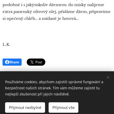
podobně i s jakýmkoliv džemem: do misky nalijeme
extra panenský olivový olej, přidáme džem, připravíme
si opečený chléb… a snídaně je hotová…
L.K.
Share
Používáme cookies, abychom zajistili správné fungování a
bezpečnost našich stránek. Tím vám můžeme zajistit tu
nejlepší zkušenost při jejich návštěvě.
Quintus
Sertorius
Všechna práva vyhrazena 2019
Přijmout nezbytné
Přijmout vše
Vytvořeno službou
Webnode
Cookies