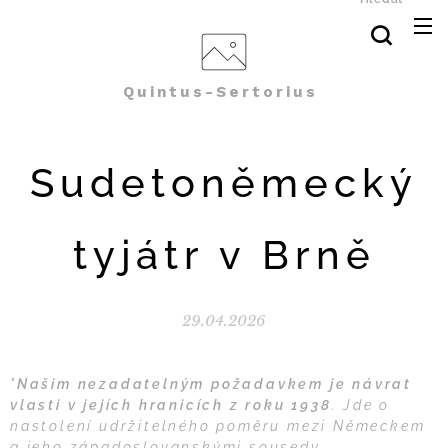
Quintus-Sertorius
Sudetoněmecký
tyjátr v Brně
29.04.2026
"
Našim nezadatelným požadavkem je návrat
vlasti v jejích hranicích z roku 1938
. Jde o
nastolení udržitelného poměru mezi Německem
a jeho západoslovanskými sousedy.