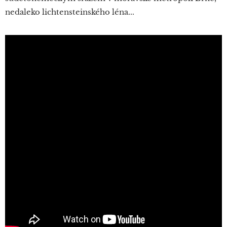
nedaleko lichtensteinského léna...