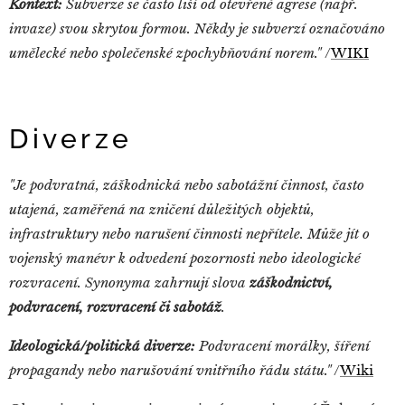
Kontext:
Subverze se často liší od otevřené agrese (např.
invaze) svou skrytou formou. Někdy je subverzí označováno
umělecké nebo společenské zpochybňování norem."
/
WIKI
Diverze
"Je podvratná, záškodnická nebo sabotážní činnost, často
utajená, zaměřená na zničení důležitých objektů,
infrastruktury nebo narušení činnosti nepřítele. Může jít o
vojenský manévr k odvedení pozornosti nebo ideologické
rozvracení. Synonyma zahrnují slova
záškodnictví,
podvracení, rozvracení či sabotáž
.
Ideologická/politická diverze:
Podvracení morálky, šíření
propagandy nebo narušování vnitřního řádu státu."
/
Wiki