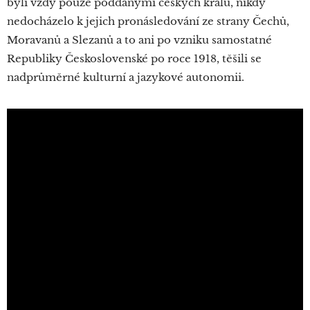
byli vždy pouze poddanými českých králů, nikdy
nedocházelo k jejich pronásledování ze strany Čechů,
Moravanů a Slezanů a to ani po vzniku samostatné
Republiky Československé po roce 1918, těšili se
nadprůměrné kulturní a jazykové autonomii.