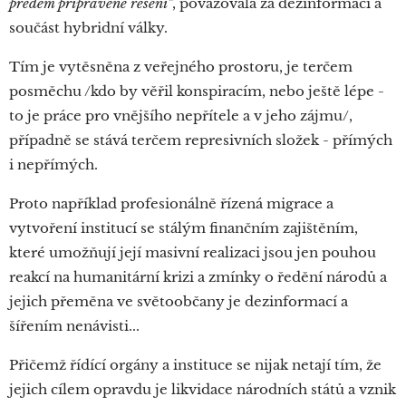
předem připravené řešení"
, považovala za dezinformaci a
součást hybridní války.
Tím je vytěsněna z veřejného prostoru, je terčem
posměchu /kdo by věřil konspiracím, nebo ještě lépe -
to je práce pro vnějšího nepřítele a v jeho zájmu/,
případně se stává terčem represivních složek - přímých
i nepřímých.
Proto například profesionálně řízená migrace a
vytvoření institucí se stálým finančním zajištěním,
které umožňují její masivní realizaci jsou jen pouhou
reakcí na humanitární krizi a zmínky o ředění národů a
jejich přeměna ve světoobčany je dezinformací a
šířením nenávisti...
Přičemž řídící orgány a instituce se nijak netají tím, že
jejich cílem opravdu je likvidace národních států a vznik