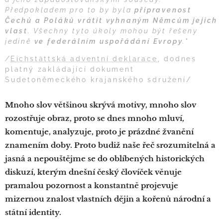
Předpokladem pro to by byla
připravenost
Čechů a Poláků vrátit vyhnaným Němcům jejich
vlast
. Všechny tyto úkoly mohou být řešeny
jedině
ve federálním uspořádání Evropy
."
/
Eichstättská adventní deklarace
, dodnes
platný zakládající dokument
Sudetoněmeckého krajanského sdružení/
Mnoho slov většinou skrývá motivy, mnoho slov
rozostřuje obraz, proto se dnes mnoho mluví,
komentuje, analyzuje, proto je prázdné žvanění
znamením doby. Proto budiž naše řeč srozumitelná a
jasná a nepouštějme se do oblíbených historických
diskuzí, kterým dnešní český človíček věnuje
pramalou pozornost a konstantně projevuje
mizernou znalost vlastních dějin a kořenů národní a
státní identity.