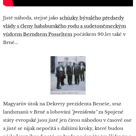
Jistě náhoda, stejně jako
schůzky bývalého předsedy
vlády s členy habsburského rodu a sudetoněmeckým
vůdcem Berndtem Posseltem
počátkem 90.let také v
Brně...
Magyarův útok na Dekrety prezidenta Beneše, sraz
landsmanů v Brně a lobování
"prezidenta"
za Spojené
státy evropské jsou jistě jen čirou náhodou v časové ose
a jistě se nijak nepočítá s dalšími kroky, které budou