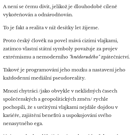
A není se čemu divit, jelikož je dlouhodobě cíleně
vykořeňován a odnárodňován.
To je fakt a realita v níž desítky let žijeme.
Proto český člověk na povel mává cizími vlajkami,
zatímco vlastní státní symboly považuje za projev
extrémismu a nemoderního
"hnědorudého"
zpátečnictví.
Takové je programování jeho mozku a nastavení jeho
každodenní mediální pseudoreality.
Mnozí chytráci /jako obvykle v neklidných časech
společenských a geopolitických změn/ rychle
pochopili, že s určitými vlajkami nejdále dojdou v
kariéře, zajištění benefitů a uspokojování svého
nenasytného ega.