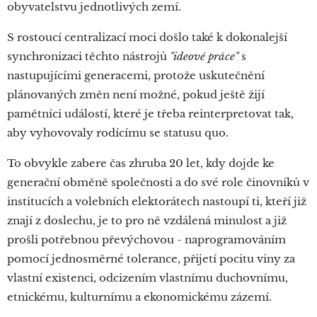
obyvatelstvu jednotlivých zemí.
S rostoucí centralizací moci došlo také k dokonalejší
synchronizaci těchto nástrojů
"ideové práce"
s
nastupujícími generacemi, protože uskutečnění
plánovaných změn není možné, pokud ještě žijí
pamětníci událostí, které je třeba reinterpretovat tak,
aby vyhovovaly rodícímu se statusu quo.
To obvykle zabere čas zhruba 20 let, kdy dojde ke
generační obměně společnosti a do své role činovníků v
institucích a volebních elektorátech nastoupí ti, kteří již
znají z doslechu, je to pro ně vzdálená minulost a již
prošli potřebnou převýchovou - naprogramováním
pomocí jednosměrné tolerance, přijetí pocitu viny za
vlastní existenci, odcizením vlastnímu duchovnímu,
etnickému, kulturnímu a ekonomickému zázemí.