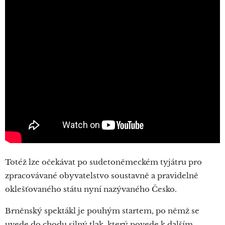
Totéž lze očekávat po sudetoněmeckém tyjátru pro
zpracovávané obyvatelstvo soustavně a pravidelně
oklešťovaného státu nyní nazývaného Česko.
Brněnský spektákl je pouhým startem, po němž se
uvede do chodu silný tlak, který povede k dalším