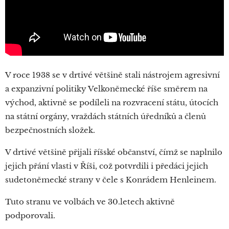
V roce 1938 se v drtivé většině stali nástrojem agresivní
a expanzivní politiky Velkoněmecké říše směrem na
východ, aktivně se podíleli na rozvracení státu, útocích
na státní orgány, vraždách státních úředníků a členů
bezpečnostních složek.
V drtivé většině přijali říšské občanství, čímž se naplnilo
jejich přání vlasti v Říši, což potvrdili i předáci jejich
sudetoněmecké strany v čele s Konrádem Henleinem.
Tuto stranu ve volbách ve 30.letech aktivně
podporovali.