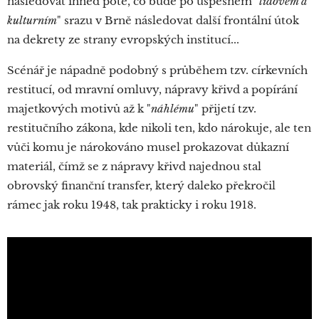
následovat ihned poté, co bude po úspěšném "
lidovém a
kulturním
" srazu v Brně následovat další frontální útok
na dekrety ze strany evropských institucí...
Scénář je nápadně podobný s průběhem tzv. církevních
restitucí, od mravní omluvy, nápravy křivd a popírání
majetkových motivů až k "
náhlému
" přijetí tzv.
restitučního zákona, kde nikoli ten, kdo nárokuje, ale ten
vůči komu je nárokováno musel prokazovat důkazní
materiál, čímž se z nápravy křivd najednou stal
obrovský finanční transfer, který daleko překročil
rámec jak roku 1948, tak prakticky i roku 1918.