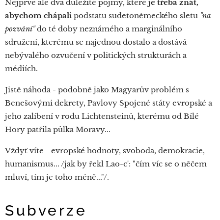
Nejprve ale dva důležité pojmy, které
je třeba znát,
abychom chápali
podstatu sudetoněmeckého sletu
"na
pozvání"
do té doby neznámého a marginálního
sdružení, kterému se najednou dostalo a dostává
nebývalého ozvučení v politických strukturách a
médiích.
Jistě náhoda - podobně jako Magyarův problém s
Benešovými dekrety, Pavlovy Spojené státy evropské a
jeho zalíbení v rodu Lichtensteinů, kterému od Bílé
Hory patřila půlka Moravy...
Vždyť víte - evropské hodnoty, svoboda, demokracie,
humanismus... /jak by řekl Lao-c': "čím víc se o něčem
mluví, tím je toho méně..."/.
Subverze