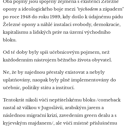
Oba pojmy jsou spojeny zejména s existencí Železné
opony a ideologického boje mezi
"východem
a západem"
po roce 1948 do roku 1989, kdy došlo k údajnému pádu
Železné opony a náhlé instalaci svobody, demokracie,
kapitalismu a lidských práv na území východního
bloku.
Od té doby byly spíš učebnicovým pojmem, než
každodenním nástrojem běžného života obyvatel.
Ne, že by najednou přestaly existovat a nebyly
uplatňovány, naopak byly plně implementovány do
učebnic, politiky státu a institucí.
Tentokrát nikoli vůči nepřátelskému bloku /comeback
nastal až válkou v Jugoslávii, arabským jarem a
následnou migrační krizí, zavedením green dealu a s
kyjevským majdanem/, ale vůči místně příslušnému