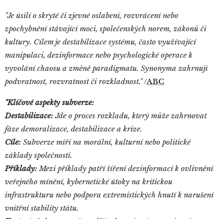
"Je úsilí o skryté či zjevné oslabení, rozvrácení nebo
zpochybnění stávající moci, společenských norem, zákonů či
kultury. Cílem je destabilizace systému, často využívající
manipulaci, dezinformace nebo psychologické operace k
vyvolání chaosu a změně paradigmatu. Synonyma zahrnují
podvratnost, rozvratnost či rozkladnost."
/
ABC
"Klíčové aspekty subverze:
Destabilizace:
Jde o proces rozkladu, který může zahrnovat
fáze demoralizace, destabilizace a krize.
Cíle:
Subverze míří na morální, kulturní nebo politické
základy společnosti.
Příklady:
Mezi příklady patří šíření dezinformací k ovlivnění
veřejného mínění, kybernetické útoky na kritickou
infrastrukturu nebo podpora extremistických hnutí k narušení
vnitřní stability státu.