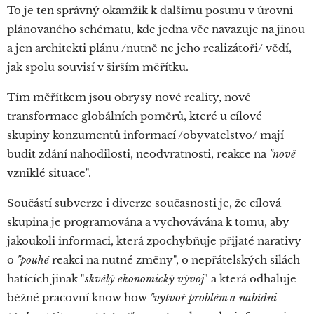
To je ten správný okamžik k dalšímu posunu v úrovni
plánovaného schématu, kde jedna věc navazuje na jinou
a jen architekti plánu /nutně ne jeho realizátoři/ vědí,
jak spolu souvisí v širším měřítku.
Tím měřítkem jsou obrysy nové reality, nové
transformace globálních poměrů, které u cílové
skupiny konzumentů informací /obyvatelstvo/ mají
budit zdání nahodilosti, neodvratnosti, reakce na
"nově
vzniklé situace".
Součástí subverze i diverze současnosti je, že cílová
skupina je programována a vychovávána k tomu, aby
jakoukoli informaci, která zpochybňuje přijaté narativy
o
"pouhé
reakci na nutné změny", o nepřátelských silách
hatících jinak "
skvělý ekonomický vývoj
" a která odhaluje
běžné pracovní know how
"vytvoř problém a nabídni