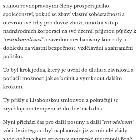
stanou rovnoprávnými členy prosperujícího
společenství, pokud se zbaví vlastní soběstačnosti a
otevřou své trhy pro dovoz zboží, umožní vstup
nadnárodních korporací na své území, přijmou půjčky k
"restrukturalizaci"
a zavedou mechanismy kontroly a
dohledu na vlastní bezpečnost, vzdělávání a zahraniční
politiku.
To byl krok jedna, který je uvrhl do dluhu a závislosti a
potlačil možnosti jak se bránit a vymknout dalším
krokům.
Ty přišly s Lisabonskou smlouvou a pokračují se
zrychlujícím tempem až do dnešních dnů.
Nyní přichází čas pro další posuny a další "
test odolnosti"
vůči dezintegraci byl naplánován již za minulé vlády
sudetoněmeckým srazem v moravské metropoli Brně,