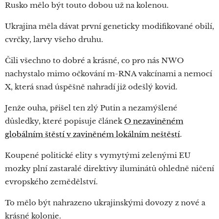
Rusko mělo být touto dobou už na kolenou.
Ukrajina měla dávat první geneticky modifikované obilí,
cvrčky, larvy všeho druhu.
Čili všechno to dobré a krásné, co pro nás NWO
nachystalo mimo očkování m-RNA vakcínami a nemocí
X, která snad úspěšně nahradí již odešlý kovid.
Jenže ouha, přišel ten zlý Putin a nezamýšlené
důsledky, které popisuje článek
O nezaviněném
globálním štěstí v zaviněném lokálním neštěstí
.
Koupené politické elity s vymytými zelenými EU
mozky plní zastaralé direktivy iluminátů ohledně ničení
evropského zemědělství.
To mělo být nahrazeno ukrajinskými dovozy z nové a
krásné kolonie.