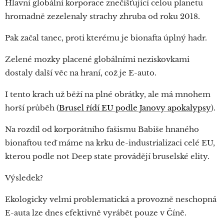
Hlavní globální korporace znečišťující celou planetu
hromadně zezelenaly strachy zhruba od roku 2018.
Pak začal tanec, proti kterému je bionafta úplný hadr.
Zelené mozky placené globálními neziskovkami
dostaly další věc na hraní, což je E-auto.
I tento krach už běží na plné obrátky, ale má mnohem
horší průběh (
Brusel řídí EU podle Janovy apokalypsy
).
Na rozdíl od korporátního fašismu Babiše hnaného
bionaftou teď máme na krku de-industrializaci celé EU,
kterou podle not Deep state provádějí bruselské elity.
Výsledek?
Ekologicky velmi problematická a provozně neschopná
E-auta lze dnes efektivně vyrábět pouze v Číně.