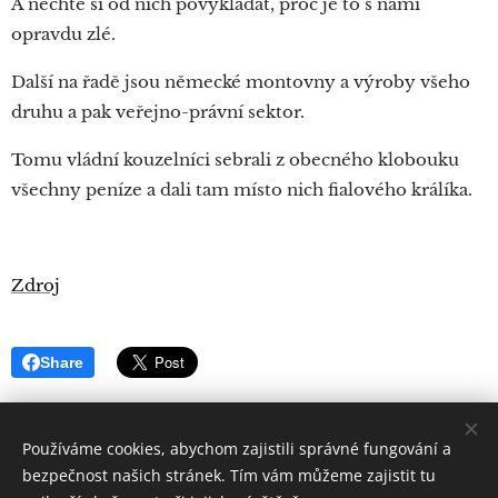
A nechte si od nich povykládat, proč je to s námi
opravdu zlé.
Další na řadě jsou německé montovny a výroby všeho
druhu a pak veřejno-právní sektor.
Tomu vládní kouzelníci sebrali z obecného klobouku
všechny peníze a dali tam místo nich fialového králíka.
Zdroj
Share
Používáme cookies, abychom zajistili správné fungování a
bezpečnost našich stránek. Tím vám můžeme zajistit tu