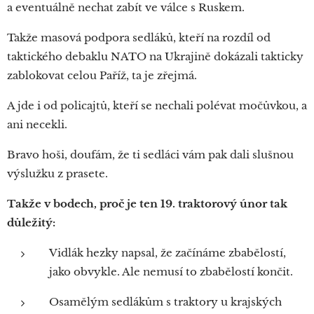
a eventuálně nechat zabít ve válce s Ruskem.
Takže masová podpora sedláků, kteří na rozdíl od
taktického debaklu NATO na Ukrajině dokázali takticky
zablokovat celou Paříž, ta je zřejmá.
A jde i od policajtů, kteří se nechali polévat močůvkou, a
ani necekli.
Bravo hoši, doufám, že ti sedláci vám pak dali slušnou
výslužku z prasete.
Takže v bodech, proč je ten 19. traktorový únor tak
důležitý:
Vidlák hezky napsal, že začínáme zbabělostí,
jako obvykle. Ale nemusí to zbabělostí končit.
Osamělým sedlákům s traktory u krajských