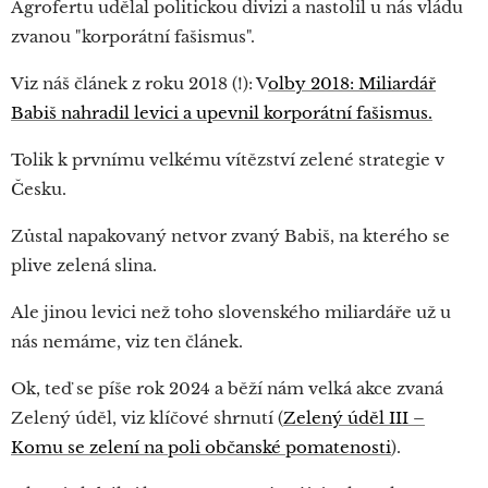
Agrofertu udělal politickou divizi a nastolil u nás vládu
zvanou "korporátní fašismus".
Viz náš článek z roku 2018 (!): V
olby 2018: Miliardář
Babiš nahradil levici a upevnil korporátní fašismus.
Tolik k prvnímu velkému vítězství zelené strategie v
Česku.
Zůstal napakovaný netvor zvaný Babiš, na kterého se
plive zelená slina.
Ale jinou levici než toho slovenského miliardáře už u
nás nemáme, viz ten článek.
Ok, teď se píše rok 2024 a běží nám velká akce zvaná
Zelený úděl, viz klíčové shrnutí (
Zelený úděl III –
Komu se zelení na poli občanské pomatenosti
).