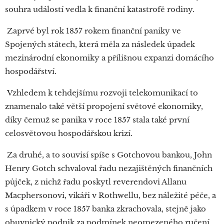
souhra událostí vedla k finanční katastrofě rodiny.
Zaprvé byl rok 1857 rokem finanční paniky ve
Spojených státech, která měla za následek úpadek
mezinárodní ekonomiky a přílišnou expanzi domácího
hospodářství.
Vzhledem k tehdejšímu rozvoji telekomunikací to
znamenalo také větší propojení světové ekonomiky,
díky čemuž se panika v roce 1857 stala také první
celosvětovou hospodářskou krizí.
Za druhé, a to souvisí spíše s Gotchovou bankou, John
Henry Gotch schvaloval řadu nezajištěných finančních
půjček, z nichž řadu poskytl reverendovi Allanu
Macphersonovi, vikáři v Rothwellu, bez náležité péče, a
s úpadkem v roce 1857 banka zkrachovala, stejně jako
obuvnický podnik za podmínek neomezeného ručení.