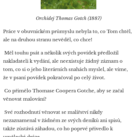
Orchidej Thomas Gotch (1887)
Práce v obuvnickém průmyslu nebyla to, co Tom chtěl,
ale na druhou stranu nevěděl, co chce!
Měl touhu psát a několik svých povídek předložil
nakladateli k vydání, ale neexistuje žádný záznam o
tom, co si o jeho literárních snahách myslel, ale víme,
že v psaní povídek pokračoval po celý život.
Co přimělo Thomase Coopera Gotche, aby se začal
věnovat malování?
Své rozhodnutí věnovat se malířství nikdy
nezaznamenal v žádném ze svých deníků ani spisů,
takže zůstává záhadou, co ho poprvé přivedlo k
umělecké dráze.