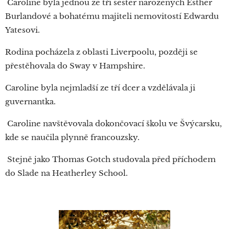
Caroline byla jednou ze tří sester narozených Esther
Burlandové a bohatému majiteli nemovitostí Edwardu
Yatesovi.
Rodina pocházela z oblasti Liverpoolu, později se
přestěhovala do Sway v Hampshire.
Caroline byla nejmladší ze tří dcer a vzdělávala ji
guvernantka.
Caroline navštěvovala dokončovací školu ve Švýcarsku,
kde se naučila plynně francouzsky.
Stejně jako Thomas Gotch studovala před příchodem
do Slade na Heatherley School.