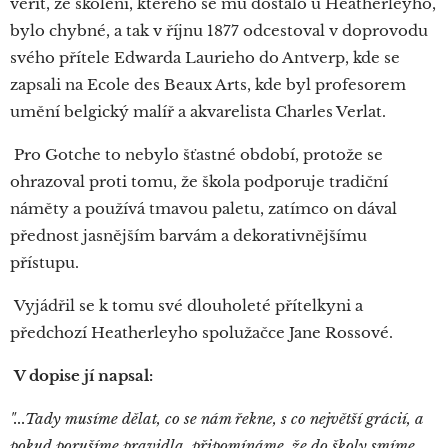
věřit, že školení, kterého se mu dostalo u Heatherleyho,
bylo chybné, a tak v říjnu 1877 odcestoval v doprovodu
svého přítele Edwarda Laurieho do Antverp, kde se
zapsali na Ecole des Beaux Arts, kde byl profesorem
umění belgický malíř a akvarelista Charles Verlat.
Pro Gotche to nebylo šťastné období, protože se
ohrazoval proti tomu, že škola podporuje tradiční
náměty a používá tmavou paletu, zatímco on dával
přednost jasnějším barvám a dekorativnějšímu
přístupu.
Vyjádřil se k tomu své dlouholeté přítelkyni a
předchozí Heatherleyho spolužačce Jane Rossové.
V dopise jí napsal:
"...Tady musíme dělat, co se nám řekne, s co největší grácií, a
pokud porušíme pravidla, připomínáme, že do školy smíme