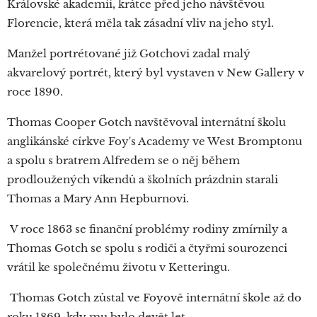
Královské akademii, krátce před jeho návštěvou
Florencie, která měla tak zásadní vliv na jeho styl.
Manžel portrétované již Gotchovi zadal malý
akvarelový portrét, který byl vystaven v New Gallery v
roce 1890.
Thomas Cooper Gotch navštěvoval internátní školu
anglikánské církve Foy's Academy ve West Bromptonu
a spolu s bratrem Alfredem se o něj během
prodloužených víkendů a školních prázdnin starali
Thomas a Mary Ann Hepburnovi.
V roce 1863 se finanční problémy rodiny zmírnily a
Thomas Gotch se spolu s rodiči a čtyřmi sourozenci
vrátil ke společnému životu v Ketteringu.
Thomas Gotch zůstal ve Foyově internátní škole až do
roku 1869, kdy mu bylo devět let.