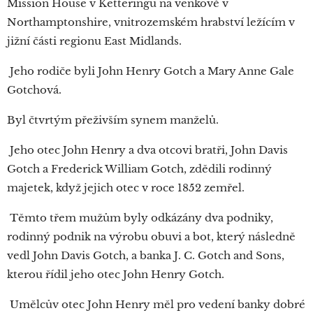
Mission House v Ketteringu na venkově v
Northamptonshire, vnitrozemském hrabství ležícím v
jižní části regionu East Midlands.
Jeho rodiče byli John Henry Gotch a Mary Anne Gale
Gotchová.
Byl čtvrtým přeživším synem manželů.
Jeho otec John Henry a dva otcovi bratři, John Davis
Gotch a Frederick William Gotch, zdědili rodinný
majetek, když jejich otec v roce 1852 zemřel.
Těmto třem mužům byly odkázány dva podniky,
rodinný podnik na výrobu obuvi a bot, který následně
vedl John Davis Gotch, a banka J. C. Gotch and Sons,
kterou řídil jeho otec John Henry Gotch.
Umělcův otec John Henry měl pro vedení banky dobré