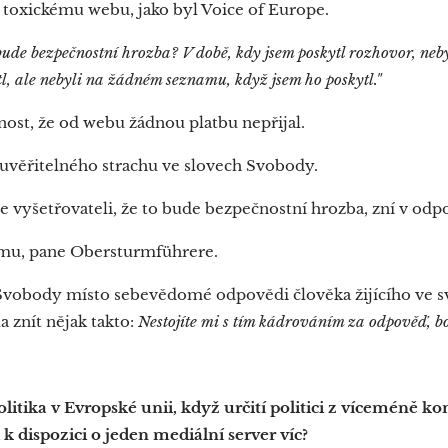
 toxickému webu, jako byl Voice of Europe.
 bude bezpečnostní hrozba? V době, kdy jsem poskytl rozhovor, n
, ale nebyli na žádném seznamu, když jsem ho poskytl."
ost, že od webu žádnou platbu nepřijal.
uvěřitelného strachu ve slovech Svobody.
e vyšetřovateli, že to bude bezpečnostní hrozba, zní v odp
mu, pane Obersturmführere.
a Svobody místo sebevědomé odpovědi člověka žijícího ve
a znít nějak takto:
Nestojíte mi s tím kádrováním za odpověď, bo
politika v Evropské unii, když určití politici z víceméně k
 k dispozici o jeden mediální server víc?