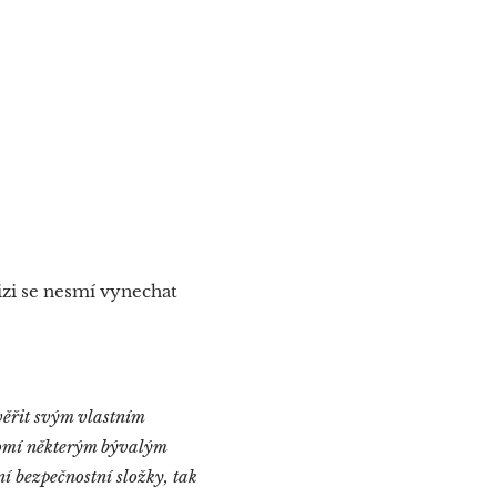
izi se nesmí vynechat
věřit svým vlastním
ědomí některým bývalým
í bezpečnostní složky, tak