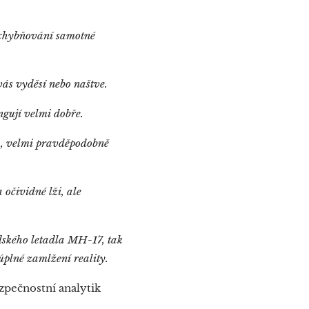
ochybňování samotné
vás vyděsí nebo naštve.
ungují velmi dobře.
h, velmi pravděpodobně
očividné lži, ale
andského letadla MH-17, tak
úplné zamlžení reality.
zpečnostní analytik