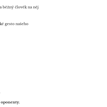
 a běžný člověk na něj
ské gesto našeho
.
é oponenty.