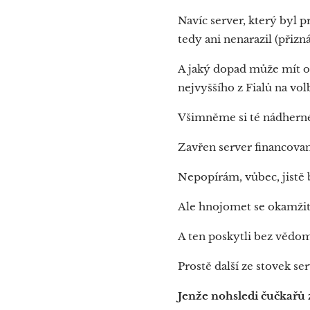
Navíc server, který byl p
tedy ani nenarazil (přiz
A jaký dopad může mít 
nejvyššího z Fialů na v
Všimněme si té nádhern
Zavřen server financov
Nepopírám, vůbec, jistě by
Ale hnojomet se okamžitě
A ten poskytli bez vědom
Prostě další ze stovek se
Jenže nohsledi čučkařů 