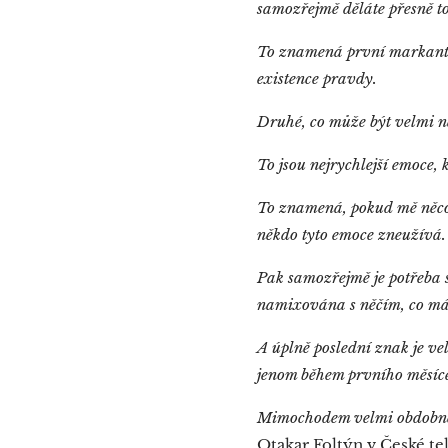
samozřejmě děláte přesně to,
T
o znamená první markant,
existence pravdy.
Druhé, co může být velmi n
To jsou nejrychlejší emoce,
To znamená, pokud mě něco
někdo tyto emoce zneužívá
Pak samozřejmě je potřeba 
namixována s něčím, co má 
A úplně poslední znak je vel
jenom během prvního měsíce
Mimochodem velmi obdobně t
Otakar Foltýn v České tel