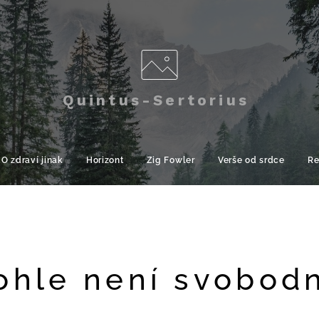
Quintus-Sertorius
O zdraví jinak
Horizont
Zig Fowler
Verše od srdce
Re
ohle není svobod