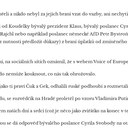
řeli a nikdo nebyl za jejich braní vzat do vazby, ani nechyt
i od Koudelky bývalý prezident Klaus, bývalý poslanec Cyr
 Rajchl nebo například poslanec německé AfD Petr Bystroň,
z nutnosti předložit důkazy) z braní úplatků od zmíněnéh
dní, na sociálních sítích oznámil, že s webem Voice of Europ
ikdo nemůže kouknout, co nás tak ohrožovalo.
jako ti praví Čuk a Gek, odhalili ruské podhoubí a rozmetal
du, se rozvědčík na Hradě proletěl po vzoru Vladimira Put
em našich dní a srdcí (což je něco jako zviřátko na konec v t
kou se dá odpověď bývalého poslance Cyrila Svobody na ot