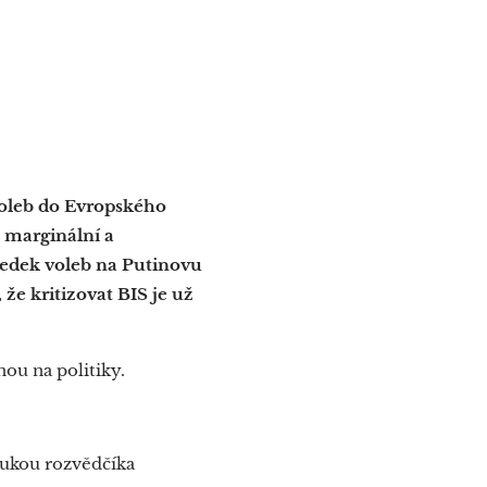
 voleb do Evropského
 marginální a
sledek voleb na Putinovu
 že kritizovat BIS je už
nou na politiky.
rukou rozvědčíka