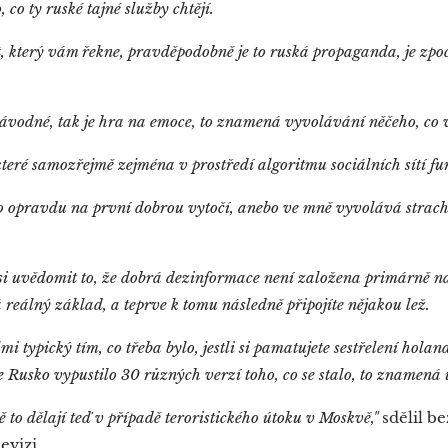
 co ty ruské tajné služby chtějí.
 který vám řekne, pravděpodobně je to ruská propaganda, je zp
ávodné, tak je hra na emoce, to znamená vyvolávání něčeho, co 
 které samozřejmě zejména v prostředí algoritmu sociálních sítí f
 opravdu na první dobrou vytočí, anebo ve mně vyvolává strac
.
si uvědomit to, že dobrá dezinformace není založena primárně na 
reálný základ, a teprve k tomu následně připojíte nějakou lež.
mi typický tím, co třeba bylo, jestli si pamatujete sestřelení hol
 Rusko vypustilo 30 různých verzí toho, co se stalo, to znamená 
o dělají teď v případě teroristického útoku v Moskvě,"
sdělil be
evizi.