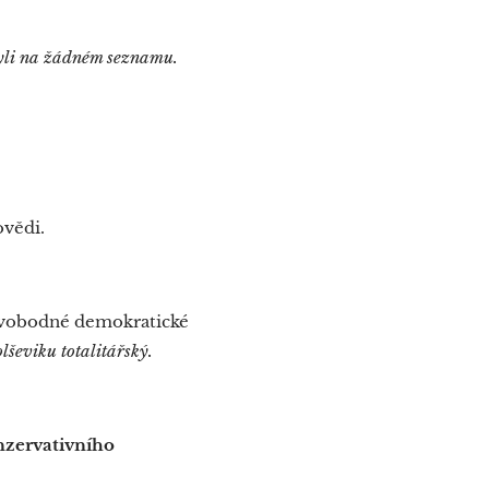
ebyli na žádném seznamu.
ovědi.
 svobodné demokratické
lševiku totalitářský.
onzervativního