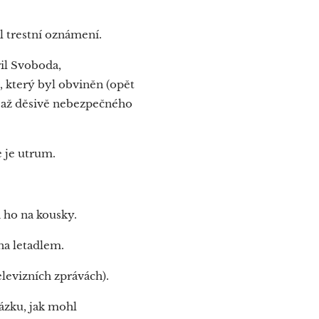
il trestní oznámení.
il Svoboda,
 který byl obviněn (opět
o až děsivě nebezpečného
e je utrum.
i ho na kousky.
ina letadlem.
elevizních zprávách).
ázku, jak mohl