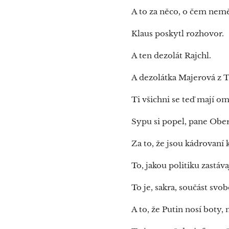
A to za něco, o čem nemě
Klaus poskytl rozhovor.
A ten dezolát Rajchl.
A dezolátka Majerová z 
Ti všichni se teď mají o
Sypu si popel, pane Obe
Za to, že jsou kádrovan
To, jakou politiku zastáv
To je, sakra, součást svo
A to, že Putin nosí boty