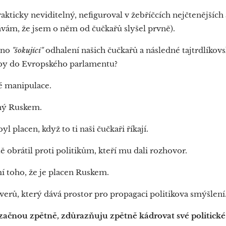
rakticky neviditelný, nefiguroval v žebříčcích nejčtenějších
návám, že jsem o něm od čučkařů slyšel prvně).
ono
"šokující"
odhalení našich čučkařů a následné tajtrdlíkov
olby do Evropského parlamentu?
é manipulace.
aný Ruskem.
l placen, když to ti naši čučkaři říkají.
 obrátil proti politikům, kteří mu dali rozhovor.
í toho, že je placen Ruskem.
rverů, který dává prostor pro propagaci politikova smýšlení
začnou zpětně, zdůrazňuju zpětně kádrovat své politick