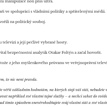
ní manipulace non plus ultra.
aři ve spolupráci s vládními politiky a spřátelenými médii.
vořili na politický souboj.
televizi a její pečlivě vybrané hosty.
ítal bezpečnostní analytik Otakar Foltýn a začal hovořit.
otože z jeho myšlenkového průvanu ve veřejnoprávní telev
em, že nic není pravda.
 věřit základním hodnotám, na kterých stojí váš stát, nebudete 
ňovat například své vlastní tajné služby – a nechci sahat do sv
ud tímto způsobem znevěrohodňujete svůj vlastní stát a své vlastn