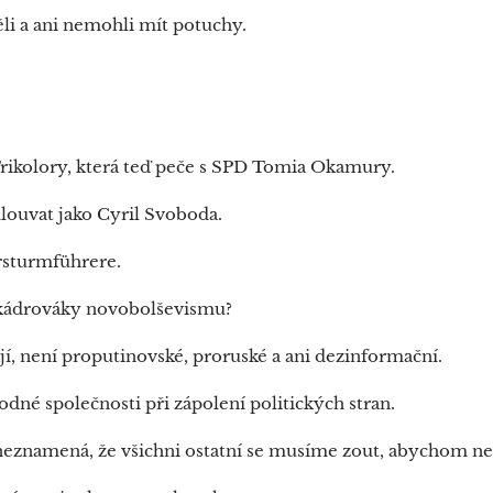
li a ani nemohli mít potuchy.
Trikolory, která teď peče s SPD Tomia Okamury.
mlouvat jako Cyril Svoboda.
rsturmführere.
í kádrováky novobolševismu?
ají, není proputinovské, proruské a ani dezinformační.
bodné společnosti při zápolení politických stran.
, neznamená, že všichni ostatní se musíme zout, abychom ne