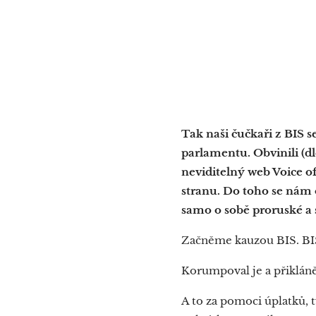
Tak naši čučkaři z BIS s
parlamentu. Obvinili (d
neviditelný web Voice of
stranu. Do toho se nám o
samo o sobě proruské a 
Začněme kauzou BIS. BIS 
Korumpoval je a přikláně
A to za pomoci úplatků, 