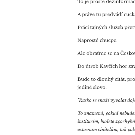
To je prostě dezinformač
A právě tu předvádí čučk
Práci tajných služeb přet
Naprosté chucpe.
Ale obraťme se na Českou 
Do útrob Kavčích hor zav
Bude to dlouhý citát, pr
jediné slovo.
"Rusko se snaží vyvolat doj
To znamená, pokud nebudete
institucím, budete zpochyb
ústavním činitelům, tak pok