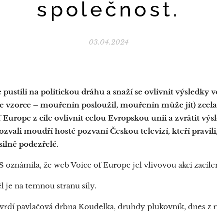
společnost.
03.04.2024
e pustili na politickou dráhu a snaží se ovlivnit výsledky
le vzorce – mouřenín posloužil, mouřenín může jít) zcela
 Europe z cíle ovlivnit celou Evropskou unii a zvrátit vý
zvali moudří hosté pozvaní Českou televizí, kteří pravili,
silně podezřelé.
oznámila, že web Voice of Europe jel vlivovou akci zacíle
l je na temnou stranu síly.
tvrdí pavlačová drbna Koudelka, druhdy plukovník, dnes z 