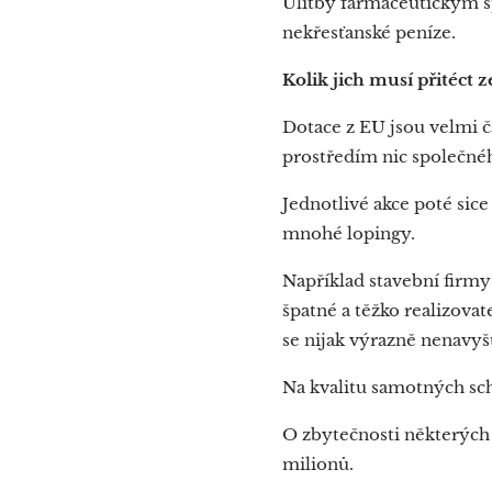
Úlitby farmaceutickým 
nekřesťanské peníze.
Kolik jich musí přitéct z
Dotace z EU jsou velmi 
prostředím nic společné
Jednotlivé akce poté sic
mnohé lopingy.
Například stavební firm
špatné a těžko realizova
se nijak výrazně nenavyš
Na kvalitu samotných sch
O zbytečnosti některých
milionů.