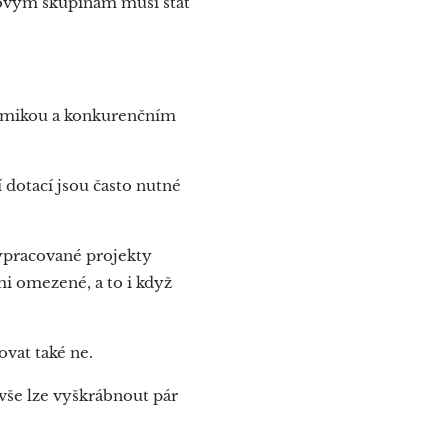
ovým skupinám musí stát
nomikou a konkurenčním
 dotací jsou často nutné
ypracované projekty
mi omezené, a to i když
ovat také ne.
vše lze vyškrábnout pár