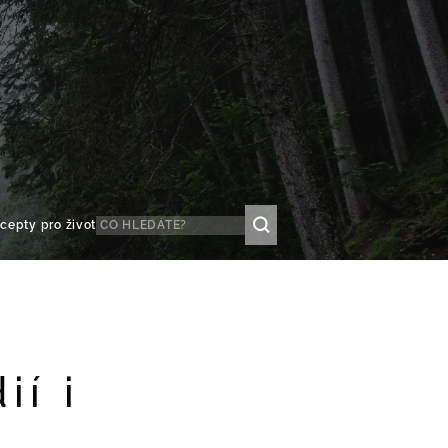
cepty pro život
ií i