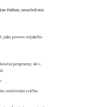
ným číslům, nesečetl má
ě, jako provoz nějakého
otační programy, ale i
zi.
e.
ním směřování celého