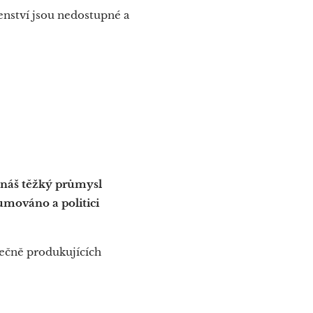
enství jsou nedostupné a
e náš těžký průmysl
lumováno a politici
tečně produkujících