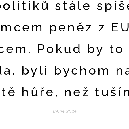
politiků stále spíš
emcem peněz z E
cem. Pokud by to
da, byli bychom n
ště hůře, než tuší
04.04.2024