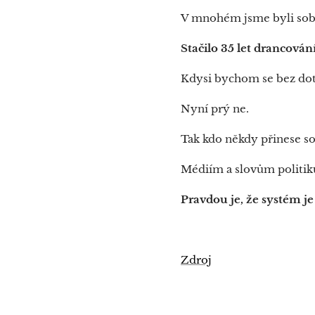
V mnohém jsme byli soběs
Stačilo 35 let drancován
Kdysi bychom se bez dota
Nyní prý ne.
Tak kdo někdy přinese so
Médiím a slovům politiků
Pravdou je, že systém je
Zdroj