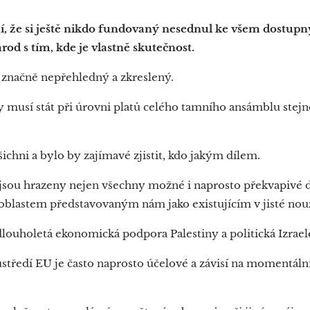
tní, že si ještě nikdo fundovaný nesednul ke všem dostup
rod s tím, kde je vlastně skutečnost.
 značně nepřehledný a zkreslený.
y musí stát při úrovni platů celého tamního ansámblu stejn
ichni a bylo by zajímavé zjistit, kdo jakým dílem.
jsou hrazeny nejen všechny možné i naprosto překvapivé d
lastem představovaným nám jako existujícím v jisté nou
louholetá ekonomická podpora Palestiny a politická Izrael
ústředí EU je často naprosto účelové a závisí na momentál