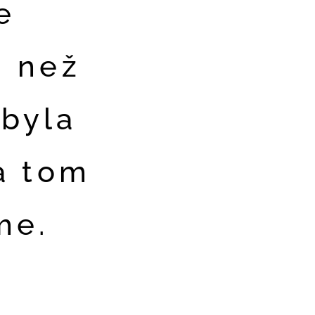
e
U než
 byla
a tom
me.