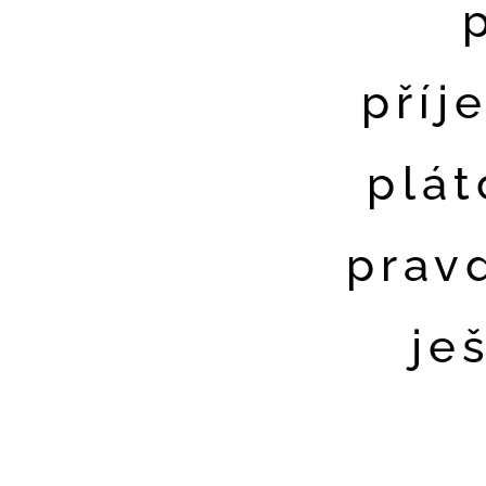
příj
plát
prav
je