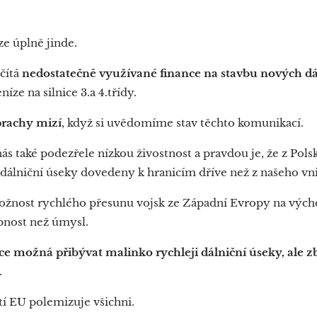
e úplně jinde.
čítá
nedostatečně využívané finance na stavbu nových dá
íze na silnice 3.a 4.třídy.
prachy mizí
, když si uvědomíme stav těchto komunikací.
s také podezřele nízkou živostnost a pravdou je, že z Pols
álniční úseky dovedeny k hranicím dříve než z našeho vn
ožnost rychlého přesunu vojsk ze Západní Evropy na východ
pnost než úmysl.
ce možná přibývat malinko rychleji dálniční úseky, ale z
.
tí EU polemizuje všichni.