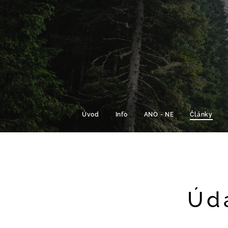
Úvod
Info
ANO - NE
Články
Úda