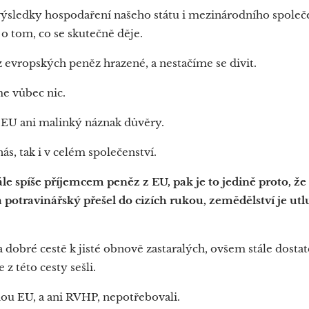
výsledky hospodaření našeho státu i mezinárodního společ
 o tom, co se skutečně děje.
z evropských peněz hrazené, a nestačíme se divit.
me vůbec nic.
 v EU ani malinký náznak důvěry.
nás, tak i v celém společenství.
le spíše příjemcem peněz z EU, pak je to jedině proto, ž
 a potravinářský přešel do cizích rukou, zemědělství je ut
a dobré cestě k jisté obnově zastaralých, ovšem stále dosta
 z této cesty sešli.
nou EU, a ani RVHP, nepotřebovali.