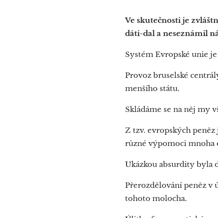
Ve skutečnosti je zvláš
dáti-dal a neseznámil ná
Systém Evropské unie je
Provoz bruselské centrál
menšího státu.
Skládáme se na něj my vš
Z tzv. evropských peněz 
různé výpomoci mnoha ob
Ukázkou absurdity byla d
Přerozdělování peněz v 
tohoto molocha.