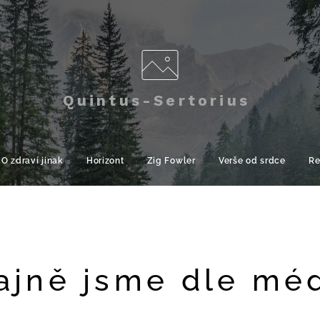
Quintus-Sertorius
O zdraví jinak
Horizont
Zig Fowler
Verše od srdce
Re
jně jsme dle méd