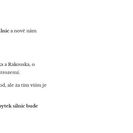
lnic
a nově nám
ka a Rakouska, o
itrozemí.
, ale za tím vším je
bytek silnic bude