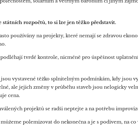
společnostem, solárním a větrným baronům či jiným zájm
e státních rozpočtů, to si lze jen těžko představit.
často používány na projekty, které nemají se zdravou eko
ho.
e podléhají tvrdé kontrole, nicméně pro úspěšnost uplatnění
y jsou vystavené těžko splnitelným podmínkám, kdy jsou v
telné, ale jejich změny v průběhu staveb jsou nelogicky vel
uje cena.
válených projektů se radši neptejte a na potřebu improviz
 můžeme polemizovat do nekonečna a je s podivem, na co 