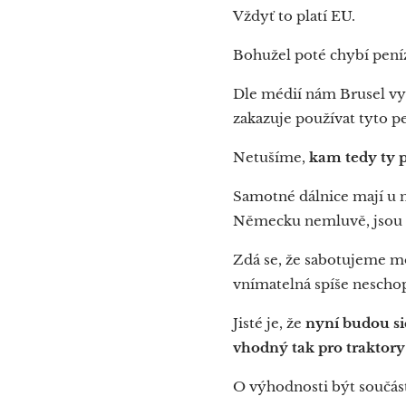
Vždyť to platí EU.
Bohužel poté chybí peníz
Dle médií nám Brusel vy
zakazuje používat tyto pen
Netušíme,
kam tedy ty 
Samotné dálnice mají u ná
Německu nemluvě, jsou d
Zdá se, že sabotujeme m
vnímatelná spíše nescho
Jisté je, že
nyní budou si
vhodný tak pro traktory
O výhodnosti být součás