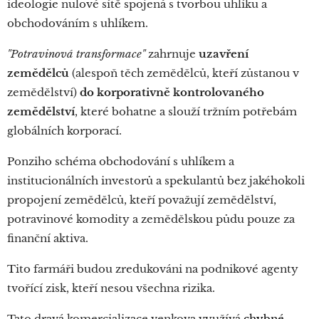
ideologie nulové sítě spojená s tvorbou uhlíku a
obchodováním s uhlíkem.
"Potravinová transformace"
zahrnuje
uzavření
zemědělců
(alespoň těch zemědělců, kteří zůstanou v
zemědělství)
do korporativně kontrolovaného
zemědělství
, které bohatne a slouží tržním potřebám
globálních korporací.
Ponziho schéma obchodování s uhlíkem a
institucionálních investorů a spekulantů bez jakéhokoli
propojení zemědělců, kteří považují zemědělství,
potravinové komodity a zemědělskou půdu pouze za
finanční aktiva.
Tito farmáři budou zredukováni na podnikové agenty
tvořící zisk, kteří nesou všechna rizika.
Tato dravá komercializace venkova využívá
chybné