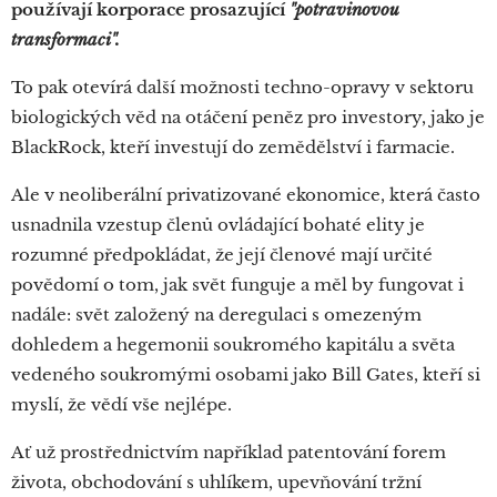
používají korporace prosazující
"potravinovou
transformaci".
To pak otevírá další možnosti techno-opravy v sektoru
biologických věd na otáčení peněz pro investory, jako je
BlackRock, kteří investují do zemědělství i farmacie.
Ale v neoliberální privatizované ekonomice, která často
usnadnila vzestup členů ovládající bohaté elity je
rozumné předpokládat, že její členové mají určité
povědomí o tom, jak svět funguje a měl by fungovat i
nadále: svět založený na deregulaci s omezeným
dohledem a hegemonii soukromého kapitálu a světa
vedeného soukromými osobami jako Bill Gates, kteří si
myslí, že vědí vše nejlépe.
Ať už prostřednictvím například patentování forem
života, obchodování s uhlíkem, upevňování tržní