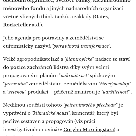
obchodní organizace, Světové banky, Mezinárodního
měnového fondu
a jiných nadnárodních organizací
včetně vlivných think-tanků. a základy (
Gates,
Rockefeller
atd.).
Jeho agenda pro potraviny a zemědělství se
eufemisticky nazývá
"potravinová transformace
".
Velké agropodnikatelské a
"filantropické
" nadace
se staví
do pozice zachránců lidstva
díky svým velmi
propagovaným plánům "
nakrmit svět"
špičkovým
"
precizním"
zemědělstvím
,
zemědělstvím
"
řízeným údaji
"
a "
zelenou
" produkcí – přičemž mantrou je
"udržitelnost
" .
Nedílnou součástí tohoto
"potravinového přechodu
" je
vyprávění o
"klimatické nouzi
", komentář, který byl
pečlivě sestaven a propagován (viz práci
investigativního novináře
Coryho Morningstara
) a