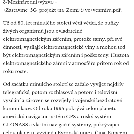
3/Mezinárodní+výzva+-
+Zastavme+5G+projekt+na+Zemi+i+ve+vesmíru.pdf.
Už od 80. let minulého století vědí vědci, že buňky
živých organismů jsou ovladatelné
elektromagnetickým zářením, protože samy, při své
činnosti, vysílají elektromagnetické vlny a mohou ted
být elektromagnetickým zářením i poškozeny. Hustota
elektromagnetického záření v atmosféře přitom rok od
roku roste.
Od začátku minulého století se začalo vyvíjet nejdřív
telegrafické, potom rozhlasové a potom i televizní
vysílání a zároveň se rozvíjely i vojenské bezdrátové
komunikace. Od roku 1995 pokrývá celou planetu
americký navigační systém GPS a ruský systém
GLONASS a vlastní navigační systémy, pokrývající
celou planetu, vyvíjejí i Evropská unie a Čína. Koncem