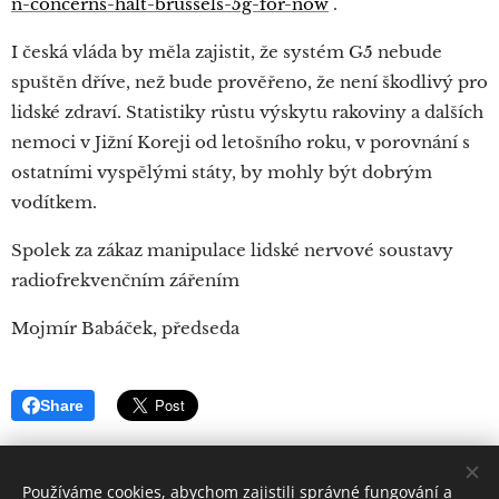
n-concerns-halt-brussels-5g-for-now
.
I česká vláda by měla zajistit, že systém G5 nebude
spuštěn dříve, než bude prověřeno, že není škodlivý pro
lidské zdraví. Statistiky růstu výskytu rakoviny a dalších
nemoci v Jižní Koreji od letošního roku, v porovnání s
ostatními vyspělými státy, by mohly být dobrým
vodítkem.
Spolek za zákaz manipulace lidské nervové soustavy
radiofrekvenčním zářením
Mojmír Babáček, předseda
Share
Používáme cookies, abychom zajistili správné fungování a