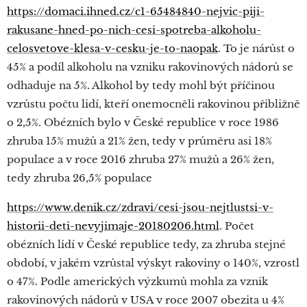
https://domaci.ihned.cz/c1-65484840-nejvic-piji-
rakusane-hned-po-nich-cesi-spotreba-alkoholu-
celosvetove-klesa-v-cesku-je-to-naopak
. To je nárůst o
45% a podíl alkoholu na vzniku rakovinových nádorů se
odhaduje na 5%. Alkohol by tedy mohl být příčinou
vzrůstu počtu lidí, kteří onemocněli rakovinou přibližně
o 2,5%. Obézních bylo v České republice v roce 1986
zhruba 15% mužů a 21% žen, tedy v průměru asi 18%
populace a v roce 2016 zhruba 27% mužů a 26% žen,
tedy zhruba 26,5% populace
https://www.denik.cz/zdravi/cesi-jsou-nejtlustsi-v-
historii-deti-nevyjimaje-20180206.html
. Počet
obézních lidí v České republice tedy, za zhruba stejné
období, v jakém vzrůstal výskyt rakoviny o 140%, vzrostl
o 47%. Podle amerických výzkumů mohla za vznik
rakovinových nádorů v USA v roce 2007 obezita u 4%