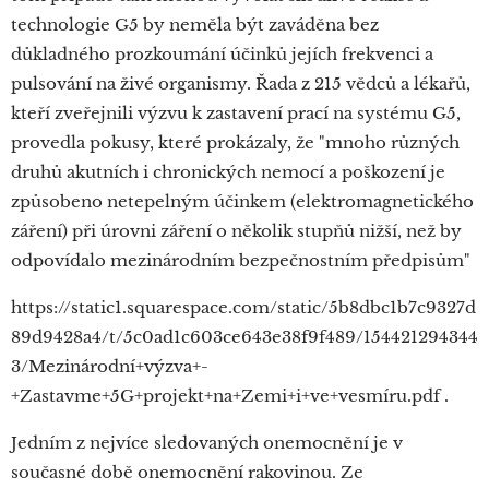
technologie G5 by neměla být zaváděna bez
důkladného prozkoumání účinků jejích frekvenci a
pulsování na živé organismy. Řada z 215 vědců a lékařů,
kteří zveřejnili výzvu k zastavení prací na systému G5,
provedla pokusy, které prokázaly, že "mnoho různých
druhů akutních i chronických nemocí a poškození je
způsobeno netepelným účinkem (elektromagnetického
záření) při úrovni záření o několik stupňů nižší, než by
odpovídalo mezinárodním bezpečnostním předpisům"
https://static1.squarespace.com/static/5b8dbc1b7c9327d
89d9428a4/t/5c0ad1c603ce643e38f9f489/154421294344
3/Mezinárodní+výzva+-
+Zastavme+5G+projekt+na+Zemi+i+ve+vesmíru.pdf .
Jedním z nejvíce sledovaných onemocnění je v
současné době onemocnění rakovinou. Ze