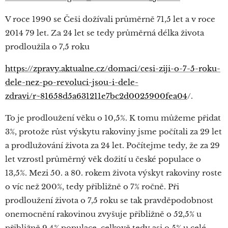
V roce 1990 se Češi dožívali průměrně 71,5 let a v roce
2014 79 let. Za 24 let se tedy průměrná délka života
prodloužila o 7,5 roku
https://zpravy.aktualne.cz/domaci/cesi-ziji-o-7-5-roku-
dele-nez-po-revoluci-jsou-i-dele-
zdravi/r~81658d5a631211e7bc2d0025900fea04
/.
To je prodloužení věku o 10,5%. K tomu můžeme přidat
3%, protože růst výskytu rakoviny jsme počítali za 29 let
a prodlužování života za 24 let. Počítejme tedy, že za 29
let vzrostl průměrný věk dožití u české populace o
13,5%. Mezi 50. a 80. rokem života výskyt rakoviny roste
o víc než 200%, tedy přibližně o 7% ročně. Při
prodloužení života o 7,5 roku se tak pravděpodobnost
onemocnění rakovinou zvyšuje přibližně o 52,5% u
přibližně 9,4% populace, celkově tedy asi o 5% u celé