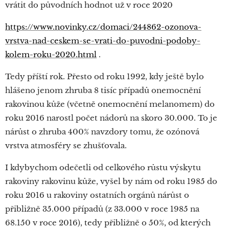
vrátit do původních hodnot už v roce 2020
https://www.novinky.cz/domaci/244862-ozonova-
vrstva-nad-ceskem-se-vrati-do-puvodni-podoby-
kolem-roku-2020.html
.
Tedy příští rok. Přesto od roku 1992, kdy ještě bylo
hlášeno jenom zhruba 8 tisíc případů onemocnění
rakovinou kůže (včetně onemocnění melanomem) do
roku 2016 narostl počet nádorů na skoro 30.000. To je
nárůst o zhruba 400% navzdory tomu, že ozónová
vrstva atmosféry se zhušťovala.
I kdybychom odečetli od celkového růstu výskytu
rakoviny rakovinu kůže, vyšel by nám od roku 1985 do
roku 2016 u rakoviny ostatních orgánů nárůst o
přibližně 35.000 případů (z 33.000 v roce 1985 na
68.150 v roce 2016), tedy přibližně o 50%, od kterých