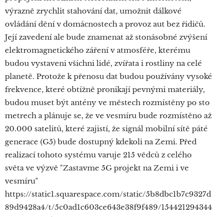
výrazně zrychlit stahování dat, umožnit dálkové
ovládání dění v domácnostech a provoz aut bez řidičů.
Její zavedení ale bude znamenat až stonásobné zvýšení
elektromagnetického záření v atmosféře, kterému
budou vystaveni všichni lidé, zvířata i rostliny na celé
planetě. Protože k přenosu dat budou používány vysoké
frekvence, které obtížně pronikají pevnými materiály,
budou muset být antény ve městech rozmístěny po sto
metrech a plánuje se, že ve vesmíru bude rozmístěno až
20.000 satelitů, které zajistí, že signál mobilní sítě páté
generace (G5) bude dostupný kdekoli na Zemi. Před
realizací tohoto systému varuje 215 vědců z celého
světa ve výzvě "Zastavme 5G projekt na Zemi i ve
vesmíru"
https://static1.squarespace.com/static/5b8dbc1b7c9327d
89d9428a4/t/5c0ad1c603ce643e38f9f489/154421294344