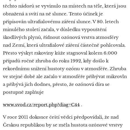
těchto nádorů se vyvinulo na místech na těle, která jsou
obnažená a svítí na ně slunce. Tento účinek je
připisován ultrafialovému záření slunce. V 80. letech
minulého století začala, v důsledku vypouštění
škodlivých plynů, řídnout ozónová vrstva atmosféry
nad Zemí, která ultrafialové záření částečně pohlcovala.
Přesto výskyt rakoviny kůže stagnoval kolem 6.000
případů ročně zhruba do roku 1992, kdy došlo k
rekordnímu snížení hustoty ozónu v atmosféře. Zhruba
ve stejné době ale začalo v atmosféře přibývat mikrovln
a přibývá jich dodnes, přesto, že ozónová díra se
postupně zaplňuje
www.svod.cz/report.php?diag=C44
.
V roce 2011 dokonce čeští vědci předpovídali, že nad
Českou republikou by se měla hustota ozónové vrstvy