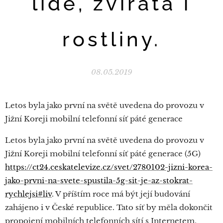
lidé, zvířata i
rostliny.
08.05.2019
Letos byla jako první na světě uvedena do provozu v
Jižní Koreji mobilní telefonní síť páté generace
Letos byla jako první na světě uvedena do provozu v
Jižní Koreji mobilní telefonní síť páté generace (5G)
https://ct24.ceskatelevize.cz/svet/2780102-jizni-korea-
jako-prvni-na-svete-spustila-5g-sit-je-az-stokrat-
rychlejsi#liv
. V příštím roce má být její budování
zahájeno i v České republice. Tato síť by měla dokončit
propojení mobilních telefonních sítí s Internetem,