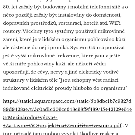
80. let začaly být budovány i mobilní telefonní sítě a o
něco později začaly být instalovány do domácností,
dopravních prostředků, restaurací, hotelů atd. WiFi
routery. Všechny tyto systémy používají mikrovlnné
záření, které je v lidském organismu pohlcováno kůží,
ale částečně do něj i proniká. Systém G5 má používat
ještě vyšší mikrovlnné frekvence, které jsou v ještě
větší míře pohlcovány kůží, ale někteří vědci
upozorňují, že cévy, nervy a jiné elektricky vodivé
struktury v lidském těle "jsou schopny vést radiací
indukované elektrické proudy hluboko do organismu"
https://static1.squarespace.com/static/5b8dbc1b7c9327d
89d9428a4/t/5c0ad1c603ce643e38f9f489/154421294344
3/Mezinárodní+výzva+-
+Zastavme+5G+projekt+na+Zemi+i+ve+vesmíru.pdf
. V
tom případě tam mohou vyvolat škodlivé reakce a