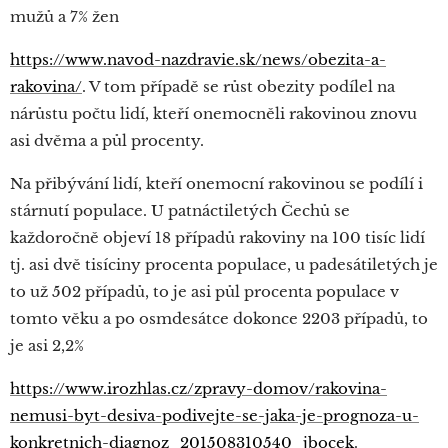
mužů a 7% žen
https://www.navod-nazdravie.sk/news/obezita-a-
rakovina/
. V tom případě se růst obezity podílel na
nárůstu počtu lidí, kteří onemocněli rakovinou znovu
asi dvěma a půl procenty.
Na přibývání lidí, kteří onemocní rakovinou se podílí i
stárnutí populace. U patnáctiletých Čechů se
každoročně objeví 18 případů rakoviny na 100 tisíc lidí
tj. asi dvě tisíciny procenta populace, u padesátiletých je
to už 502 případů, to je asi půl procenta populace v
tomto věku a po osmdesátce dokonce 2203 případů, to
je asi 2,2%
https://www.irozhlas.cz/zpravy-domov/rakovina-
nemusi-byt-desiva-podivejte-se-jaka-je-prognoza-u-
konkretnich-diagnoz_201508310540_jbocek
.