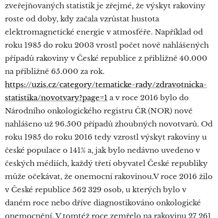
zveřejňovaných statistik je zřejmé, že výskyt rakoviny
roste od doby, kdy začala vzrůstat hustota
elektromagnetické energie v atmosféře. Například od
roku 1985 do roku 2003 vrostl počet nově nahlášených
případů rakoviny v České republice z přibližně 40.000
na přibližně 65.000 za rok.
https://uzis.cz/category/tematicke-rady/zdravotnicka-
statistika/novotvary?page=1
a v roce 2016 bylo do
Národního onkologického registru ČR (NOR) nově
nahlášeno už 96.500 případů zhoubných novotvarů. Od
roku 1985 do roku 2016 tedy vzrostl výskyt rakoviny u
české populace o 141% a, jak bylo nedávno uvedeno v
českých médiích, každý třetí obyvatel České republiky
může očekávat, že onemocní rakovinou.V roce 2016 žilo
v České republice 562 329 osob, u kterých bylo v
daném roce nebo dříve diagnostikováno onkologické
onemocnění. V tomtéž roce zemřelo na rakovinu 27 261