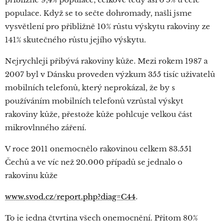
populace. Když se to sečte dohromady, našli jsme
vysvětlení pro přibližně 10% růstu výskytu rakoviny ze
141% skutečného růstu jejího výskytu.
Nejrychleji přibývá rakoviny kůže. Mezi rokem 1987 a
2007 byl v Dánsku proveden výzkum 355 tisíc uživatelů
mobilních telefonů, který neprokázal, že by s
používáním mobilních telefonů vzrůstal výskyt
rakoviny kůže, přestože kůže pohlcuje velkou část
mikrovlnného záření.
V roce 2011 onemocnělo rakovinou celkem 83.551
Čechů a ve víc než 20.000 případů se jednalo o
rakovinu kůže
www.svod.cz/report.php?diag=C44
.
To je jedna čtvrtina všech onemocnění. Přitom 80%