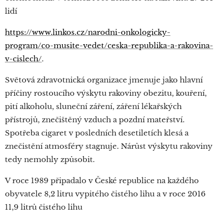
lidí
https://www.linkos.cz/narodni-onkologicky-
program/co-musite-vedet/ceska-republika-a-rakovina-
v-cislech/
.
Světová zdravotnická organizace jmenuje jako hlavní
příčiny rostoucího výskytu rakoviny obezitu, kouření,
pití alkoholu, sluneční záření, záření lékařských
přístrojů, znečištěný vzduch a pozdní mateřství.
Spotřeba cigaret v posledních desetiletích klesá a
znečistění atmosféry stagnuje. Nárůst výskytu rakoviny
tedy nemohly způsobit.
V roce 1989 připadalo v České republice na každého
obyvatele 8,2 litru vypitého čistého lihu a v roce 2016
11,9 litrů čistého lihu