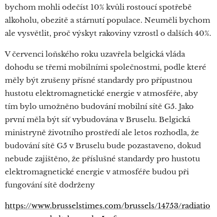
bychom mohli odečíst 10% kvůli rostoucí spotřebě
alkoholu, obezitě a stárnutí populace. Neuměli bychom
ale vysvětlit, proč výskyt rakoviny vzrostl o dalších 40%.
V červenci loňského roku uzavřela belgická vláda
dohodu se třemi mobilními společnostmi, podle které
měly být zrušeny přísné standardy pro přípustnou
hustotu elektromagnetické energie v atmosféře, aby
tím bylo umožněno budování mobilní sítě G5. Jako
první měla být síť vybudována v Bruselu. Belgická
ministryně životního prostředí ale letos rozhodla, že
budování sítě G5 v Bruselu bude pozastaveno, dokud
nebude zajištěno, že příslušné standardy pro hustotu
elektromagnetické energie v atmosféře budou při
fungování sítě dodrženy
https://www.brusselstimes.com/brussels/14753/radiatio