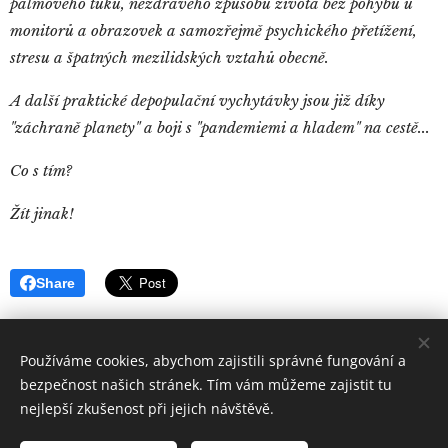
palmového tuku, nezdravého způsobu života bez pohybu u
monitorů a obrazovek a samozřejmě psychického přetížení,
stresu a špatných mezilidských vztahů obecně.
A další praktické depopulační vychytávky jsou již díky
"záchraně planety" a boji s "pandemiemi a hladem" na cestě...
Co s tím?
Žít jinak!
Share
Používáme cookies, abychom zajistili správné fungování a
bezpečnost našich stránek. Tím vám můžeme zajistit tu
nejlepší zkušenost při jejich návštěvě.
Quintus
Sertorius
Všechna práva vyhrazena 2019