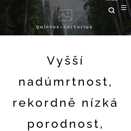
Quintus-Sertorius
Vyšší
nadúmrtnost,
rekordně nízká
porodnost,