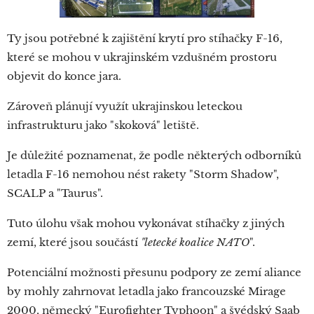
Ty jsou potřebné k zajištění krytí pro stíhačky F-16,
které se mohou v ukrajinském vzdušném prostoru
objevit do konce jara.
Zároveň plánují využít ukrajinskou leteckou
infrastrukturu jako "skoková" letiště.
Je důležité poznamenat, že podle některých odborníků
letadla F-16 nemohou nést rakety "Storm Shadow",
SCALP a "Taurus".
Tuto úlohu však mohou vykonávat stíhačky z jiných
zemí, které jsou součástí
"letecké koalice NATO
".
Potenciální možnosti přesunu podpory ze zemí aliance
by mohly zahrnovat letadla jako francouzské Mirage
2000, německý "Eurofighter Typhoon" a švédský Saab