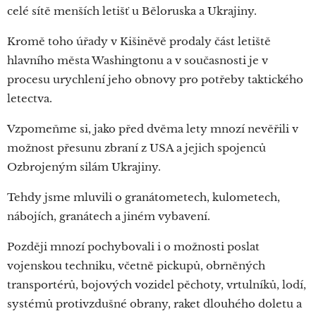
celé sítě menších letišť u Běloruska a Ukrajiny.
Kromě toho úřady v Kišiněvě prodaly část letiště
hlavního města Washingtonu a v současnosti je v
procesu urychlení jeho obnovy pro potřeby taktického
letectva.
Vzpomeňme si, jako před dvěma lety mnozí nevěřili v
možnost přesunu zbraní z USA a jejich spojenců
Ozbrojeným silám Ukrajiny.
Tehdy jsme mluvili o granátometech, kulometech,
nábojích, granátech a jiném vybavení.
Později mnozí pochybovali i o možnosti poslat
vojenskou techniku, včetně pickupů, obrněných
transportérů, bojových vozidel pěchoty, vrtulníků, lodí,
systémů protivzdušné obrany, raket dlouhého doletu a