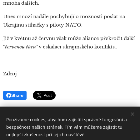
mnoha dalších.
Dnes mnozí nadále pochybují o možnosti poslat na
Ukrajinu stíhačky s piloty NATO.
Již v květnu až červnu však může aliance překročit další
"
červenou čáru"
v eskalaci ukrajinského konfliktu.
Zdroj
Share
Používáme cookies, abychom zajistili správné fungování a
bezpečnost našich stránek. Tím vám můžeme zajistit tu
nejlepší zkušenost při jejich návštěvě.
Quintus
Sertorius