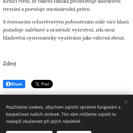
Kritici tvrdí, že taková taktika představuje kolektivní
trestání a porušuje mezinárodní právo.
S rostoucím celosvětovým pobouřením stále více hlasů
požaduje naléhavé a nezávislé vyšetření, zda není
hladovění systematicky využíváno jako válečná zbraň.
Zdroj
Share
Používáme cookies, abychom zajistili správné fungování a
bezpečnost našich stránek. Tím vám můžeme zajistit tu
nejlepší zkušenost při jejich návštěvě.
Quintus
Sertorius
Všechna práva vyhrazena 2019