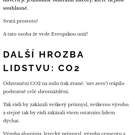
souhlasné
.
Svatá prostoto!
A tato osoba že vede Evropskou unii?
DALŠÍ HROZBA
LIDSTVU: CO2
Odstranění CO2 na nulu (tak zvané: 'net zero') trápilo
podstatně celé shromáždění.
Tak rádi by zakázali veškerý průmysl, veškerou výrobu
a stejně tak by rádi zakázali všem ostatním lidem
dýchat.
Výroba aluminia, letecký průmysl, výroba cementu a