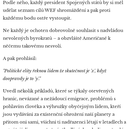
Podle něho, každý president Spojených států by si měl
udělat seznam cílů WEF shromáždění a pak proti
každému bodu ostře vystoupit.
Ne každý je ochoten dobrovolně souhlasit s nadvládou
nevolených byrokratů – a obzvláště Američané k
něčemu takovému nesvolí.
A pak prohlásil:
"Politické elity řeknou lidem že skutečnost je 'x', když
doopravdy je to 'y'."
Uvedl několik příkladů, které se týkaly otevřených
hranic, nevázané a nežádoucí emigrace, problémů s
pohlavím člověka a výhružky obyčejným lidem, kteří
jsou vydáváni za existenční ohrožení naší planety a
přitom oni sami, všichni ti nadřazenci létají v letadlech a