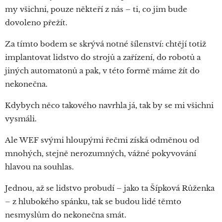
my všichni, pouze někteří z nás – ti, co jim bude
dovoleno přežít.
Za tímto bodem se skrývá notné šílenství: chtějí totiž
implantovat lidstvo do strojů a zařízení, do robotů a
jiných automatonů a pak, v této formě máme žít do
nekonečna.
Kdybych něco takového navrhla já, tak by se mi všichni
vysmáli.
Ale WEF svými hloupými řečmi získá odměnou od
mnohých, stejně nerozumných, vážné pokyvování
hlavou na souhlas.
Jednou, až se lidstvo probudí – jako ta Šípková Růženka
– z hlubokého spánku, tak se budou lidé těmto
nesmyslům do nekonečna smát.