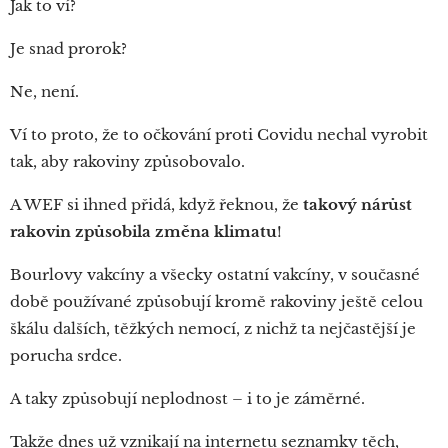
Jak to ví?
Je snad prorok?
Ne, není.
Ví to proto, že to očkování proti Covidu nechal vyrobit
tak, aby rakoviny způsobovalo.
A WEF si ihned přidá, když řeknou, že
takový nárůst
rakovin způsobila změna klimatu
!
Bourlovy vakcíny a všecky ostatní vakcíny, v současné
době používané způsobují kromě rakoviny ještě celou
škálu dalších, těžkých nemocí, z nichž ta nejčastější je
porucha srdce.
A taky způsobují neplodnost – i to je záměrné.
Takže dnes už vznikají na internetu seznamky těch,