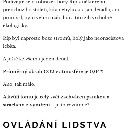
Podívejte se na obrázek hory Říp z některého
předchozího století, kdy nebyla auta, ani letadla, ani
průmysl, bylo velmi málo lidí a tito žili vrcholně
ekologicky.
Říp byl naprosto beze stromů, holý jako neonacistova
lebka.
A ještě ke všemu jeden detail.
Průměrný obsah CO2 v atmosféře je 0,04%.
Ano, tak málo.
A kvůli tomu je celý svět zachvácen panikou a
strachem z vymření
– je to rozumné?
OVLÁDÁNÍ LIDSTVA