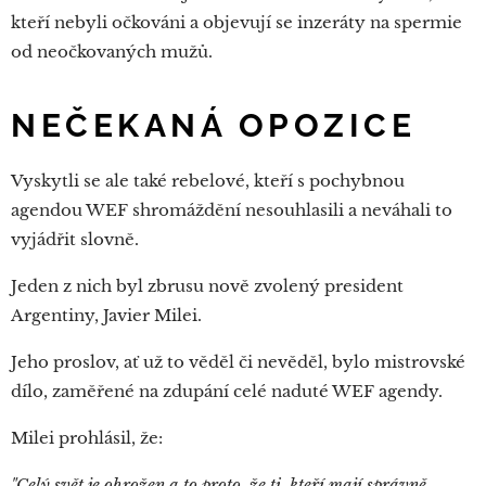
kteří nebyli očkováni a objevují se inzeráty na spermie
od neočkovaných mužů.
NEČEKANÁ OPOZICE
Vyskytli se ale také rebelové, kteří s pochybnou
agendou WEF shromáždění nesouhlasili a neváhali to
vyjádřit slovně.
Jeden z nich byl zbrusu nově zvolený president
Argentiny, Javier Milei.
Jeho proslov, ať už to věděl či nevěděl, bylo mistrovské
dílo, zaměřené na zdupání celé naduté WEF agendy.
Milei prohlásil, že:
"Celý svět je ohrožen a to proto, že ti, kteří mají správně