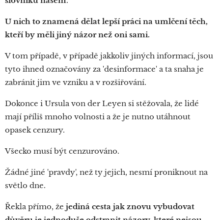
slovníku našem
.
U nich to znamená dělat lepší práci na umlčení těch,
kteří by měli jiný názor než oni sami.
V tom případě, v případě jakkoliv jiných informací, jsou
tyto ihned označovány za 'desinformace' a ta snaha je
zabránit jim ve vzniku a v rozšiřování.
Dokonce i Ursula von der Leyen si stěžovala, že lidé
mají příliš mnoho volnosti a že je nutno utáhnout
opasek cenzury.
Všecko musí být cenzurováno.
Žádné jiné 'pravdy', než ty jejich, nesmí proniknout na
světlo dne.
Řekla přímo, že
jediná cesta jak znovu vybudovat
důvěru je jednoduše odstranit názory, které nejsou