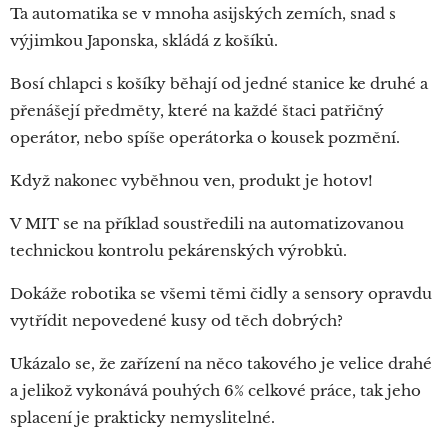
Ta automatika se v mnoha asijských zemích, snad s
výjimkou Japonska, skládá z košíků.
Bosí chlapci s košíky běhají od jedné stanice ke druhé a
přenášejí předměty, které na každé štaci patřičný
operátor, nebo spíše operátorka o kousek pozmění.
Když nakonec vyběhnou ven, produkt je hotov!
V MIT se na příklad soustředili na automatizovanou
technickou kontrolu pekárenských výrobků.
Dokáže robotika se všemi těmi čidly a sensory opravdu
vytřídit nepovedené kusy od těch dobrých?
Ukázalo se, že zařízení na něco takového je velice drahé
a jelikož vykonává pouhých 6% celkové práce, tak jeho
splacení je prakticky nemyslitelné.