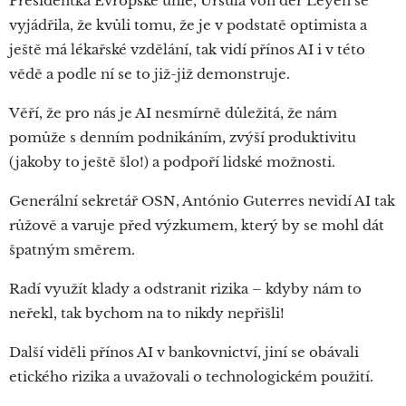
Presidentka Evropské unie, Ursula von der Leyen se
vyjádřila, že kvůli tomu, že je v podstatě optimista a
ještě má lékařské vzdělání, tak vidí přínos AI i v této
vědě a podle ní se to již-již demonstruje.
Věří, že pro nás je AI nesmírně důležitá, že nám
pomůže s denním podnikáním, zvýší produktivitu
(jakoby to ještě šlo!) a podpoří lidské možnosti.
Generální sekretář OSN, António Guterres nevidí AI tak
růžově a varuje před výzkumem, který by se mohl dát
špatným směrem.
Radí využít klady a odstranit rizika – kdyby nám to
neřekl, tak bychom na to nikdy nepřišli!
Další viděli přínos AI v bankovnictví, jiní se obávali
etického rizika a uvažovali o technologickém použití.