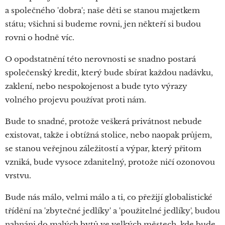
a společného 'dobra'; naše děti se stanou majetkem
státu; všichni si budeme rovni, jen někteří si budou
rovni o hodně víc.
O opodstatnění této nerovnosti se snadno postará
společenský kredit, který bude sbírat každou nadávku,
zaklení, nebo nespokojenost a bude tyto výrazy
volného projevu používat proti nám.
Bude to snadné, protože veškerá privátnost nebude
existovat, takže i obtížná stolice, nebo naopak průjem,
se stanou veřejnou záležitostí a výpar, který přitom
vzniká, bude vysoce zdanitelný, protože ničí ozonovou
vrstvu.
Bude nás málo, velmi málo a ti, co přežijí globalistické
třídění na 'zbytečné jedlíky' a 'použitelné jedlíky', budou
nahnáni do malých bytů ve velkých městech, kde bude