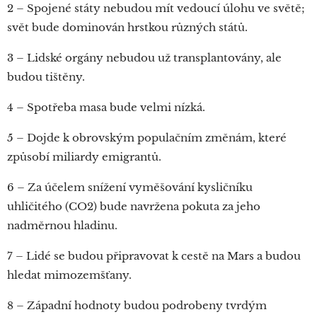
2 – Spojené státy nebudou mít vedoucí úlohu ve světě;
svět bude dominován hrstkou různých států.
3 – Lidské orgány nebudou už transplantovány, ale
budou tištěny.
4 – Spotřeba masa bude velmi nízká.
5 – Dojde k obrovským populačním změnám, které
způsobí miliardy emigrantů.
6 – Za účelem snížení vyměšování kysličníku
uhličitého (CO2) bude navržena pokuta za jeho
nadměrnou hladinu.
7 – Lidé se budou připravovat k cestě na Mars a budou
hledat mimozemšťany.
8 – Západní hodnoty budou podrobeny tvrdým