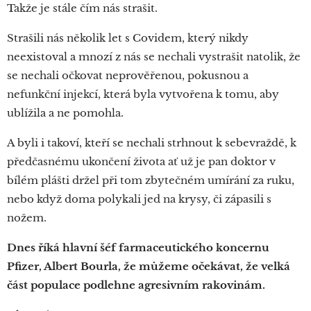
Takže je stále čím nás strašit.
Strašili nás několik let s Covidem, který nikdy
neexistoval a mnozí z nás se nechali vystrašit natolik, že
se nechali očkovat neprověřenou, pokusnou a
nefunkční injekcí, která byla vytvořena k tomu, aby
ublížila a ne pomohla.
A byli i takoví, kteří se nechali strhnout k sebevraždě, k
předčasnému ukončení života ať už je pan doktor v
bílém plášti držel při tom zbytečném umírání za ruku,
nebo když doma polykali jed na krysy, či zápasili s
nožem.
Dnes říká hlavní šéf farmaceutického koncernu
Pfizer, Albert Bourla, že můžeme očekávat, že velká
část populace podlehne agresivním rakovinám.