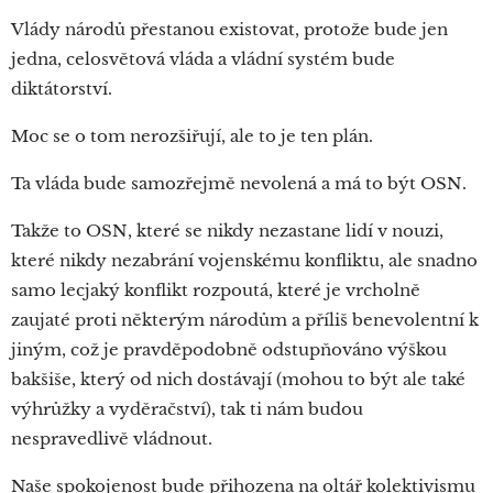
Vlády národů přestanou existovat, protože bude jen
jedna, celosvětová vláda a vládní systém bude
diktátorství.
Moc se o tom nerozšiřují, ale to je ten plán.
Ta vláda bude samozřejmě nevolená a má to být OSN.
Takže to OSN, které se nikdy nezastane lidí v nouzi,
které nikdy nezabrání vojenskému konfliktu, ale snadno
samo lecjaký konflikt rozpoutá, které je vrcholně
zaujaté proti některým národům a příliš benevolentní k
jiným, což je pravděpodobně odstupňováno výškou
bakšiše, který od nich dostávají (mohou to být ale také
výhrůžky a vyděračství), tak ti nám budou
nespravedlivě vládnout.
Naše spokojenost bude přihozena na oltář kolektivismu