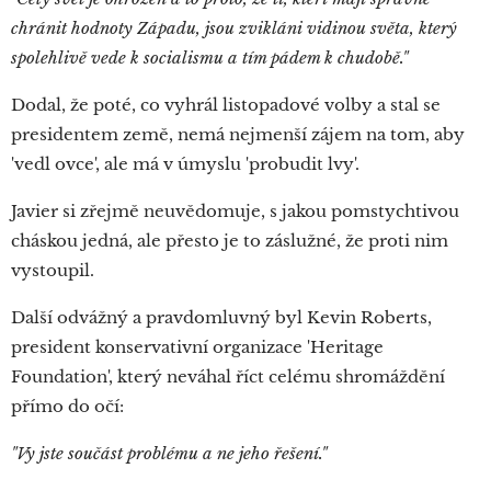
chránit hodnoty Západu, jsou zvikláni vidinou světa, který
spolehlivě vede k socialismu a tím pádem k chudobě."
Dodal, že poté, co vyhrál listopadové volby a stal se
presidentem země, nemá nejmenší zájem na tom, aby
'vedl ovce', ale má v úmyslu 'probudit lvy'.
Javier si zřejmě neuvědomuje, s jakou pomstychtivou
cháskou jedná, ale přesto je to záslužné, že proti nim
vystoupil.
Další odvážný a pravdomluvný byl Kevin Roberts,
president konservativní organizace 'Heritage
Foundation', který neváhal říct celému shromáždění
přímo do očí:
"Vy jste součást problému a ne jeho řešení."