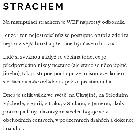
STRACHEM
Na manipulaci strachem je WEF naprostý odborník.
Jenže i ten nejostřejší nůž se postupně otupí a zde i ta
nejhrozivější hrozba přestane být časem hrozná.
Lidé si zvyknou a když se většina toho, co je
předpovídáno nikdy nestane (ale stane se něco úplně
jiného), tak postupně pochopí, že to jsou všecko jen
strašáci na naše ovládání a pak se přestanou bát.
Dnes je tolik válek ve světě, na Ukrajině, na Středním
Východě, v Syrii, v Iráku, v Sudánu, v Jemenu, školy
jsou napadány bláznivými střelci, bojuje se v
obchodních centrech, v podzemních drahách a dokonce
i na ulici.