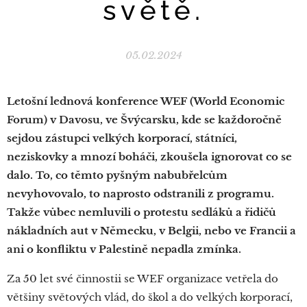
světě.
05.02.2024
Letošní lednová konference WEF (World Economic
Forum) v Davosu, ve Švýcarsku, kde se každoročně
sejdou zástupci velkých korporací, státníci,
neziskovky a mnozí boháči, zkoušela ignorovat co se
dalo. To, co těmto pyšným nabubřelcům
nevyhovovalo, to naprosto odstranili z programu.
Takže vůbec nemluvili o protestu sedláků a řidičů
nákladních aut v Německu, v Belgii, nebo ve Francii a
ani o konfliktu v Palestině nepadla zmínka.
Za 50 let své činnostii se WEF organizace vetřela do
většiny světových vlád, do škol a do velkých korporací,