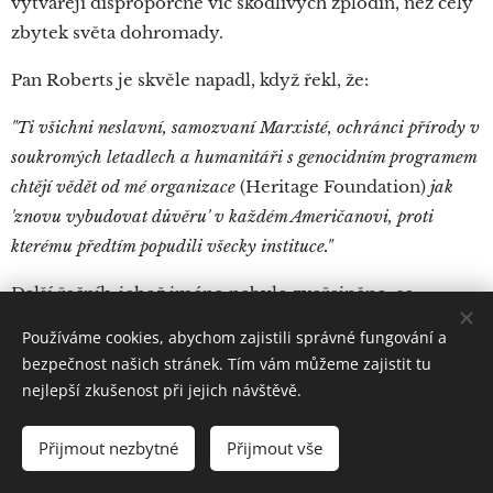
vytvářejí disproporčně víc škodlivých zplodin, než celý
zbytek světa dohromady.
Pan Roberts je skvěle napadl, když řekl, že:
"Ti všichni neslavní, samozvaní Marxisté, ochránci přírody v
soukromých letadlech a humanitáři s genocidním programem
chtějí vědět od mé organizace
(Heritage Foundation)
jak
'znovu vybudovat důvěru' v každém Američanovi, proti
kterému předtím popudili všecky instituce."
Další řečník, jehož jméno nebylo zveřejněno, se
vyjádřil ještě více otevřeně.
Používáme cookies, abychom zajistili správné fungování a
bezpečnost našich stránek. Tím vám můžeme zajistit tu
Řekl naprosto přímo:
nejlepší zkušenost při jejich návštěvě.
"Děkuji Světovému ekonomickému fóru (WEF), že mi
umožnilo, abych se na ně vymočil a řekl jim: 'k čertu s tebou,
Přijmout nezbytné
Přijmout vše
Klaus Schwab a k čertu s WEF.