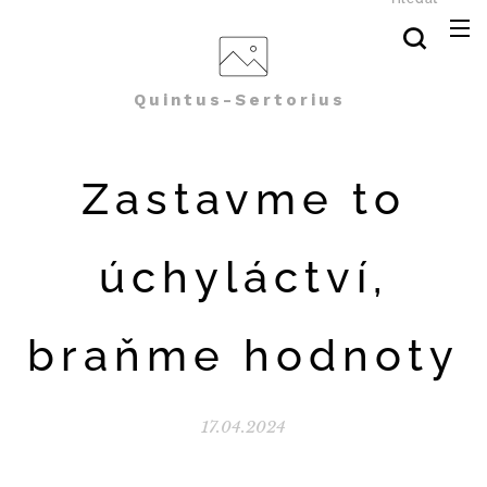
Quintus-Sertorius
Zastavme to
úchyláctví,
braňme hodnoty
17.04.2024