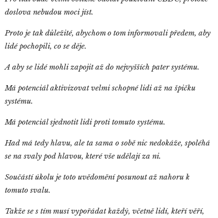
doslova nebudou moci jíst.
Proto je tak důležité, abychom o tom informovali předem, aby
lidé pochopili, co se děje.
A aby se lidé mohli zapojit až do nejvyšších pater systému.
Má potenciál aktivizovat velmi schopné lidi až na špičku
systému.
Má potenciál sjednotit lidi proti tomuto systému.
Had má tedy hlavu, ale ta sama o sobě nic nedokáže, spoléhá
se na svaly pod hlavou, které vše udělají za ni.
Součástí úkolu je toto uvědomění posunout až nahoru k
tomuto svalu.
Takže se s tím musí vypořádat každý, včetně lidí, kteří věří,