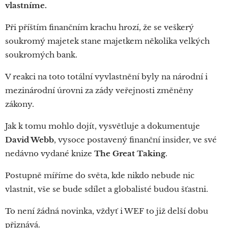
vlastníme.
Při příštím finančním krachu hrozí, že se veškerý
soukromý majetek stane majetkem několika velkých
soukromých bank.
V reakci na toto totální vyvlastnění byly na národní i
mezinárodní úrovni za zády veřejnosti změněny
zákony.
Jak k tomu mohlo dojít, vysvětluje a dokumentuje
David Webb
, vysoce postavený finanční insider, ve své
nedávno vydané knize
The Great Taking
.
Postupně míříme do světa, kde nikdo nebude nic
vlastnit, vše se bude sdílet a globalisté budou šťastni.
To není žádná novinka, vždyť i WEF to již delší dobu
přiznává.