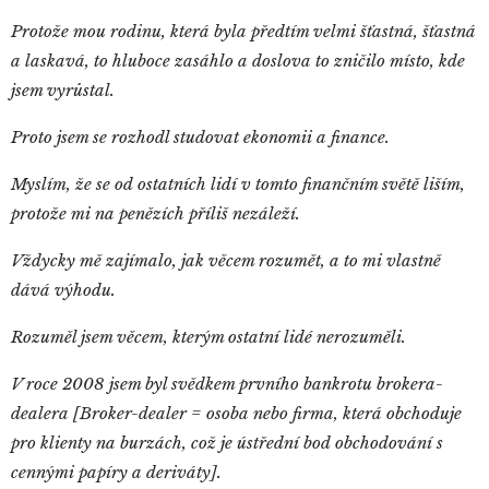
Protože mou rodinu, která byla předtím velmi šťastná, šťastná
a laskavá, to hluboce zasáhlo a doslova to zničilo místo, kde
jsem vyrůstal.
Proto jsem se rozhodl studovat ekonomii a finance.
Myslím, že se od ostatních lidí v tomto finančním světě liším,
protože mi na penězích příliš nezáleží.
Vždycky mě zajímalo, jak věcem rozumět, a to mi vlastně
dává výhodu.
Rozuměl jsem věcem, kterým ostatní lidé nerozuměli.
V roce 2008 jsem byl svědkem prvního bankrotu brokera-
dealera [Broker-dealer = osoba nebo firma, která obchoduje
pro klienty na burzách, což je ústřední bod obchodování s
cennými papíry a deriváty].