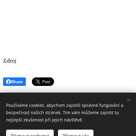
Zdroj
Share
Používáme cookies, abychom zajistili správné fungování a
bezpečnost našich stránek. Tím vám můžeme zajistit tu
nejlepší zkušenost při jejich návštěvě.
Quintus
Sertorius
Všechna práva vyhrazena 2019
Přijmout nezbytné
Přijmout vše