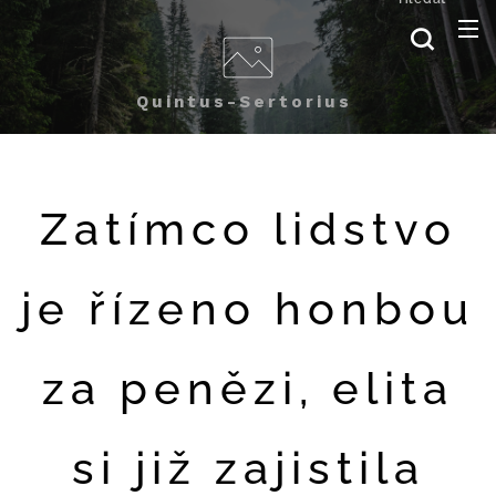
Quintus-Sertorius
Zatímco lidstvo
je řízeno honbou
za penězi, elita
si již zajistila