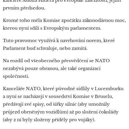
kancléře Adolfa Hitlera pro evropské záležitosti, jejím
prvním předsedou.
Kromě toho měla Komise zpočátku zákonodárnou moc,
kterou nyní sdílí s Evropským parlamentem.
Tuto pravomoc využívá k navrhování norem, které
Parlament buď schvaluje, nebo zamítá.
Na rozdíl od všeobecného přesvědčení se NATO
nezabývá pouze obranou, ale také organizací
společnosti.
Kanceláře NATO, které původně sídlily v Lucemburku
a nyní se nacházejí v sousedství Komise v Bruselu,
předávají své spisy, od šířky silnic (aby umožnily
průjezd obrněným vozidlům) až po složení čokolády
(aby z ní byly složeny příděly pro vojáky).