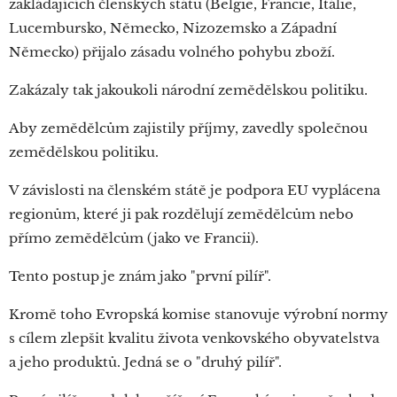
zakládajících členských států (Belgie, Francie, Itálie,
Lucembursko, Německo, Nizozemsko a Západní
Německo) přijalo zásadu volného pohybu zboží.
Zakázaly tak jakoukoli národní zemědělskou politiku.
Aby zemědělcům zajistily příjmy, zavedly společnou
zemědělskou politiku.
V závislosti na členském státě je podpora EU vyplácena
regionům, které ji pak rozdělují zemědělcům nebo
přímo zemědělcům (jako ve Francii).
Tento postup je znám jako "první pilíř".
Kromě toho Evropská komise stanovuje výrobní normy
s cílem zlepšit kvalitu života venkovského obyvatelstva
a jeho produktů. Jedná se o "druhý pilíř".