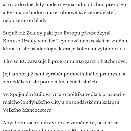
a to až do dne, kdy bude mezinárodní obchod přerušen
a Evropané budou muset obnovit své zemědělství,
nebo zemřou hlady.
Stejně tak Zelený pakt pro Evropu předsedkyně
Komise Ursuly von der Leyenové není reakcí na změnu
klimatu, ale na ideologii, která je kolem ní vybudována.
Tím se EU zavazuje k programu Margaret Thatcherové.
Její ambicí již není vyrábět pomocí silného průmyslu a
zemědělství, ale pomocí finančních služeb.
Ve Spojeném království tato politika vedla k prosperitě
malého londýnského City a hospodářskému kolapsu
Velkého Manchesteru.
Abychom zachránili evropské zemědělce, nestačí se
postavit nadnárodnímu vývoji EU, musíme ji