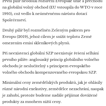
První pilíř neodolal rozšíření Evropské unie a přechodu
na globální volný obchod (EU vstoupila do WTO v roce
1995), což vedlo k neúměrnému nárůstu dotací
Společenství.
Druhý pilíř byl rozmělněn Zeleným paktem pro
Evropu (2019), jehož cílem je snížit teplotu Země
omezením emisí skleníkových plynů.
Při neexistenci globální SZP neexistuje řešení selhání
prvního pilíře: anglosaský princip globálního volného
obchodu je neslučitelný s principem evropského
volného obchodu kompenzovaného evropskou SZP.
Minimální ceny zemědělských produktů, jak je ohlásily
různé národní exekutivy, zemědělce nezachrání, naopak
je zahubí, protože budeme nadále přijímat dovážené
produkty za mnohem nižší ceny.