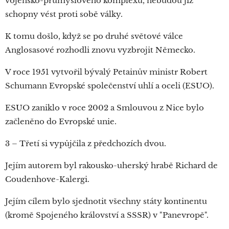
vojensko-průmyslového komplexu, nebudou již
schopny vést proti sobě války.
K tomu došlo, když se po druhé světové válce
Anglosasové rozhodli znovu vyzbrojit Německo.
V roce 1951 vytvořil bývalý Petainův ministr Robert
Schumann Evropské společenství uhlí a oceli (ESUO).
ESUO zaniklo v roce 2002 a Smlouvou z Nice bylo
začleněno do Evropské unie.
3 – Třetí si vypůjčila z předchozích dvou.
Jejím autorem byl rakousko-uherský hrabě Richard de
Coudenhove-Kalergi.
Jejím cílem bylo sjednotit všechny státy kontinentu
(kromě Spojeného království a SSSR) v "Panevropě".