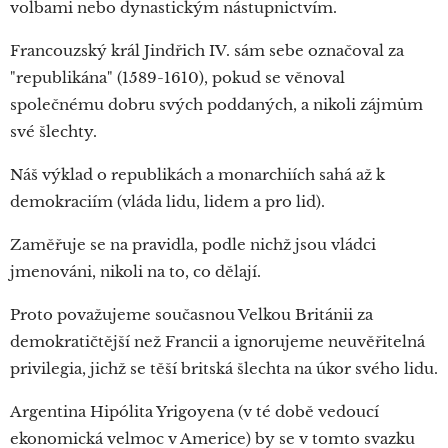
volbami nebo dynastickým nástupnictvím.
Francouzský král Jindřich IV. sám sebe označoval za
"republikána" (1589-1610), pokud se věnoval
společnému dobru svých poddaných, a nikoli zájmům
své šlechty.
Náš výklad o republikách a monarchiích sahá až k
demokraciím (vláda lidu, lidem a pro lid).
Zaměřuje se na pravidla, podle nichž jsou vládci
jmenováni, nikoli na to, co dělají.
Proto považujeme současnou Velkou Británii za
demokratičtější než Francii a ignorujeme neuvěřitelná
privilegia, jichž se těší britská šlechta na úkor svého lidu.
Argentina Hipólita Yrigoyena (v té době vedoucí
ekonomická velmoc v Americe) by se v tomto svazku